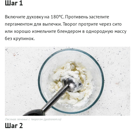
Шаг 1
Включите духовку на 180ºC. Противень застелите
пергаментом для выпечки. Творог протрите через сито
или хорошо измельчите блендером в однородную массу
без крупинок.
Овсяное печенье с творогом (gastronom.ru)
Шаг 2