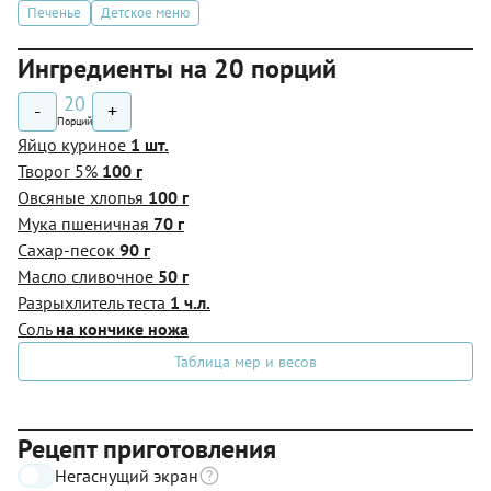
Печенье
Детское меню
Ингредиенты на 20 порций
20
-
+
Порций
Яйцо куриное
1 шт.
Творог 5%
100 г
Овсяные хлопья
100 г
Мука пшеничная
70 г
Сахар-песок
90 г
Масло сливочное
50 г
Разрыхлитель теста
1 ч.л.
Соль
на кончике ножа
Таблица мер и весов
Рецепт приготовления
Негаснущий экран