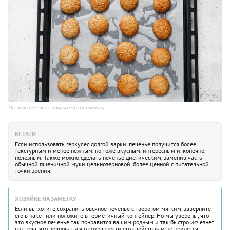
Овсяное печенье с творогом (gastronom.ru)
КСТАТИ
Если использовать геркулес долгой варки, печенье получится более
текстурным и менее нежным, но тоже вкусным, интересным и, конечно,
полезным. Также можно сделать печенье диетическим, заменив часть
обычной пшеничной муки цельнозерновой, более ценной с питательной
точки зрения.
ХОЗЯЙКЕ НА ЗАМЕТКУ
Если вы хотите сохранить овсяное печенье с творогом мягким, заверните
его в пакет или положите в герметичный контейнер. Но мы уверены, что
это вкусное печенье так понравится вашим родным и так быстро исчезнет
со стола, что волноваться о сохранности его свойств вам не придётся.