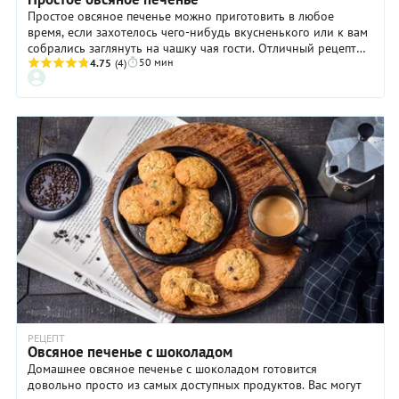
Простое овсяное печенье можно приготовить в любое
время, если захотелось чего-нибудь вкусненького или к вам
собрались заглянуть на чашку чая гости. Отличный рецепт
50 мин
такого лакомства вы найдете ниже! Готовится это домашнее
4.75
(4)
печенье с овсяными хлопьями — обычными типа
«геркулеса», а не с теми, которые заваривают кипятком в
тарелке. На весь процесс с учетом выпекания уйдет не более
часа, однако следует иметь в виду время охлаждения теста
(плюс еще 60 минут). И все же, согласитесь, это не слишком
долго, так что, проверить в деле рецепт простого овсяного
печенья точно стоит.
РЕЦЕПТ
Овсяное печенье с шоколадом
Домашнее овсяное печенье с шоколадом готовится
довольно просто из самых доступных продуктов. Вас могут