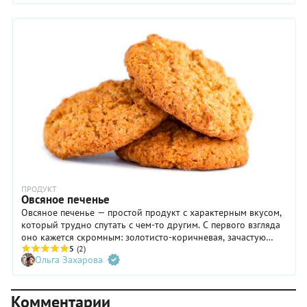
день — существуют тысячи разнообразных рецептов, лучшие
из которых представлены в нашей подборке.
ПРОДУКТ
Овсяное печенье
Овсяное печенье — простой продукт с характерным вкусом,
который трудно спутать с чем-то другим. С первого взгляда
оно кажется скромным: золотисто-коричневая, зачастую
немного пористая поверхность, хрупкая кромка и едва
5
(2)
Ольга Захарова
уловимый карамельный аромат. Благодаря высокой
концентрации овсяных хлопьев, печенье отличает медленно
тающая текстура и ненавязчивый сладкий вкус, который
Комментарии
часто оттеняет изюм, орехи или немного пряностей.