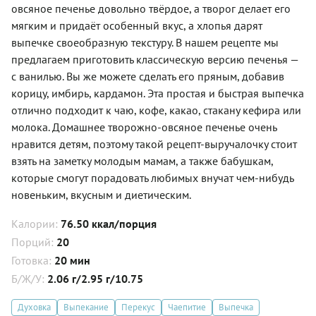
овсяное печенье довольно твёрдое, а творог делает его
мягким и придаёт особенный вкус, а хлопья дарят
выпечке своеобразную текстуру. В нашем рецепте мы
предлагаем приготовить классическую версию печенья —
с ванилью. Вы же можете сделать его пряным, добавив
корицу, имбирь, кардамон. Эта простая и быстрая выпечка
отлично подходит к чаю, кофе, какао, стакану кефира или
молока. Домашнее творожно-овсяное печенье очень
нравится детям, поэтому такой рецепт-выручалочку стоит
взять на заметку молодым мамам, а также бабушкам,
которые смогут порадовать любимых внучат чем-нибудь
новеньким, вкусным и диетическим.
Калории:
76.50 ккал/порция
Порций:
20
Готовка:
20 мин
Б/Ж/У:
2.06 г/2.95 г/10.75
Духовка
Выпекание
Перекус
Чаепитие
Выпечка