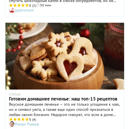
смутить шоколадные капли в списке ингредиентов, но не
50 мин
волнуйтесь: если не найдете их в магазине, купите плитку
5
(2)
gastronom
хорошего шоколада — мы подскажем, что с ней сделать.
Миндальные лепестки можно заменить нарезанным
миндалем или вовсе обойтись без них. Что касается
тростникового сахара, то проблем быть не должно — в
большинстве супермаркетов он есть. По нашему пошаговому
рецепту у вас получится сладкое и жирненькое печенье,
совсем не ПП. Но при желании вы можете
поэкспериментировать и уменьшить количество сахара.
СТАТЬЯ
Готовим домашнее печенье: наш топ-15 рецептов
Вкусное домашнее печенье — это не только угощение к чаю,
но и символ уюта, а также еще один способ признаться в
любви своим близким. Недаром говорят, что если в доме
пахнет свежей выпечкой, то в нем царят мир и гармония.
5
(4)
Роман Рыжов
Печенье в домашних условиях можно готовить хоть каждый