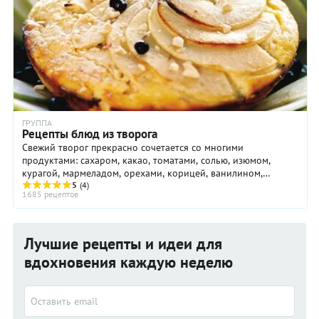
ГРУППА
Рецепты блюд из творога
Свежий творог прекрасно сочетается со многими
продуктами: сахаром, какао, томатами, солью, изюмом,
курагой, мармеладом, орехами, корицей, ванилином,
перцем, тмином, горчицей, укропом, петрушкой…
5
(4)
1685 рецептов
Простейшее русское блюдо из творога настолько очевидно,
что даже не имеет названия: перемешать творог с ягодами
(черникой, голубикой, смородиной – вариантом много),
полить молоком (или простоквашей, варенцом, сметаной),
Лучшие рецепты и идеи для
посыпать сахаром. Удивительно вкусно!
вдохновения каждую неделю