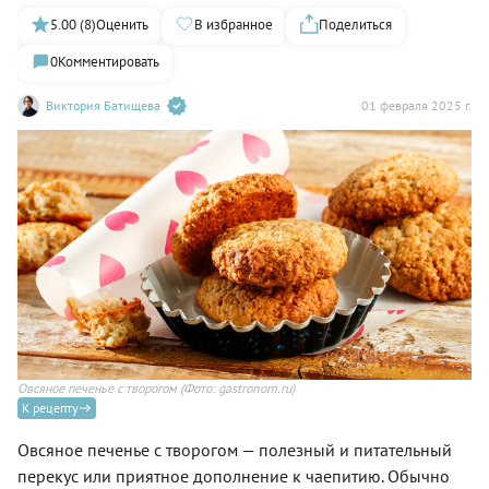
5.00 (8)
Оценить
В избранное
Поделиться
0
Комментировать
Виктория Батищева
01 февраля 2025 г.
Овсяное печенье с творогом
(Фото: gastronom.ru)
К рецепту
Овсяное печенье с творогом — полезный и питательный
перекус или приятное дополнение к чаепитию. Обычно