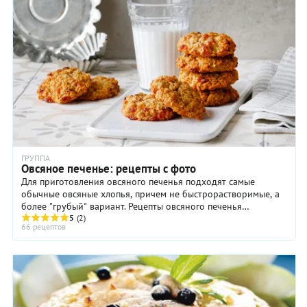
ГРУППА
Овсяное печенье: рецепты с фото
Для приготовления овсяного печенья подходят самые
обычные овсяные хлопья, причем не быстрорастворимые, а
более "грубый" вариант. Рецепты овсяного печенья
отличаются друг от друга соотношением основных
5
(2)
66 рецептов
продуктов: муки, сливочного масла, сахара, яиц, собственно
овсяных хлопьев. Иногда в тесто для овсяного печенья
добавляют молоко или сливки. Некоторое разнообразие в
рецепты овсяного печенья вносит использование
дополнительных ингредиентов - орехов (это может быть
фундук, миндаль, грецкие орехи), изюма, бананов, цукатов и
шоколада.