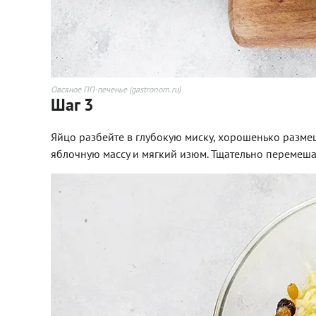
Овсяное ПП-печенье (gastronom.ru)
Шаг 3
Яйцо разбейте в глубокую миску, хорошенько размеш
яблочную массу и мягкий изюм. Тщательно перемешай