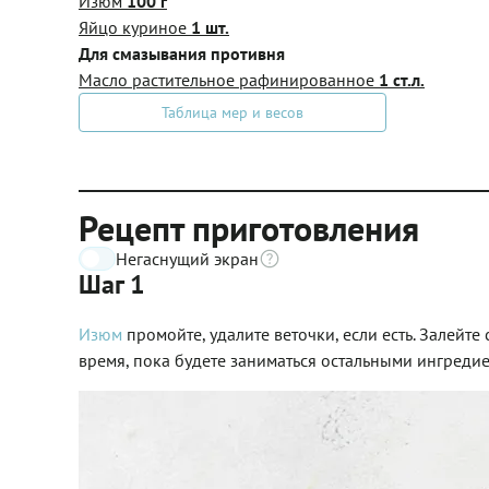
Изюм
100 г
Яйцо куриное
1 шт.
Для смазывания противня
Масло растительное рафинированное
1 ст.л.
Таблица мер и весов
Рецепт приготовления
Негаснущий экран
Шаг 1
Изюм
промойте, удалите веточки, если есть. Залейте
время, пока будете заниматься остальными ингредие