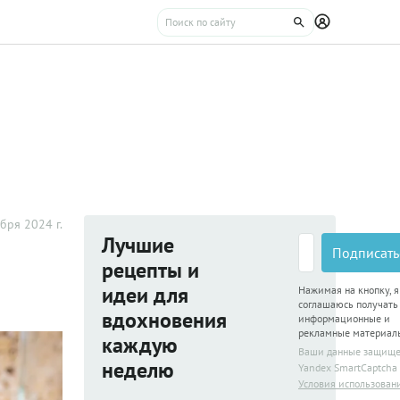
бря 2024 г.
Лучшие
Подписать
рецепты и
идеи для
Нажимая на кнопку, я
соглашаюсь получать
вдохновения
информационные и
рекламные материал
каждую
Ваши данные защищ
неделю
Yandex SmartCaptcha
Условия использован