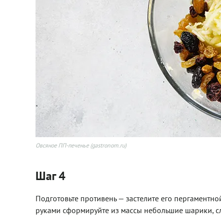
Овсяное ПП-печенье (gastronom.ru)
Шаг 4
Подготовьте противень — застелите его пергаментн
руками сформируйте из массы небольшие шарики, сл