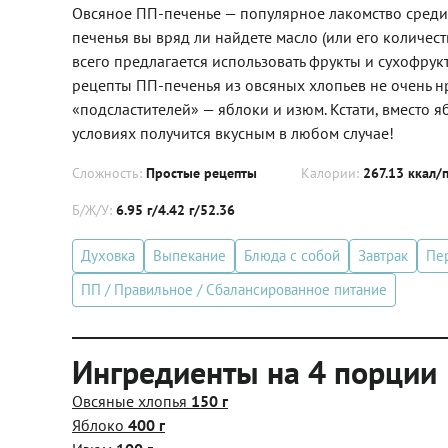
Овсяное ПП-печенье — популярное лакомство среди 
печенья вы вряд ли найдете масло (или его количест
всего предлагается использовать фрукты и сухофрук
рецепты ПП-печенья из овсяных хлопьев не очень нр
«подсластителей» — яблоки и изюм. Кстати, вместо
условиях получится вкусным в любом случае!
Сложность:
Простые рецепты
Калории:
267.13 ккал/
Б/Ж/У:
6.95 г/4.42 г/52.36
Духовка
Выпекание
Блюда с собой
Завтрак
Пе
ПП / Правильное / Сбалансированное питание
Ингредиенты на 4 порции
Овсяные хлопья
150 г
Яблоко
400 г