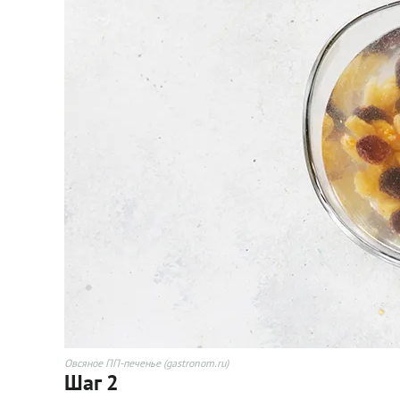
Овсяное ПП-печенье (gastronom.ru)
Шаг 2