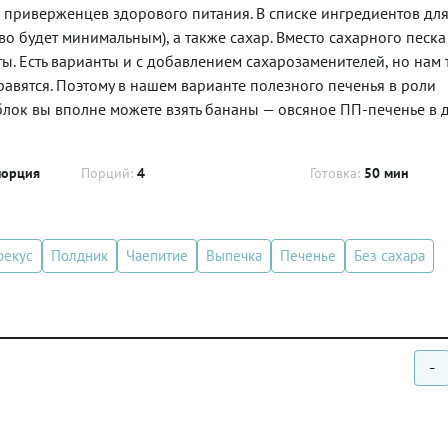
приверженцев здорового питания. В списке ингредиентов для
во будет минимальным), а также сахар. Вместо сахарного песк
ты. Есть варианты и с добавлением сахарозаменителей, но нам 
авятся. Поэтому в нашем варианте полезного печенья в роли
 яблок вы вполне можете взять бананы — овсяное ПП-печенье в
порция
Порций:
4
Готовка:
50 мин
рекус
Полдник
Чаепитие
Выпечка
Печенье
Без сахара
-