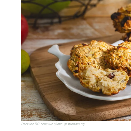
Овсяное ПП-печенье
(Фото: gastronom.ru)