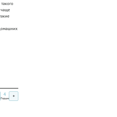
 такого
а чаще
такие
 домашних
4
+
Порции