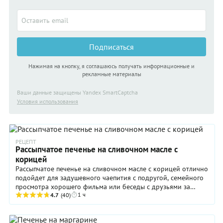
Подписаться
Нажимая на кнопку, я соглашаюсь получать информационные и
рекламные материалы
Ваши данные защищены Yandex SmartCaptcha
Условия использования
РЕЦЕПТ
Рассыпчатое печенье на сливочном масле с
корицей
Рассыпчатое печенье на сливочном масле с корицей отлично
подойдет для задушевного чаепития с подругой, семейного
просмотра хорошего фильма или беседы с друзьями за
1 ч
бокалом сладкого вина. А можно ...
4.7
(40)