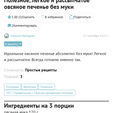
Полезное, легкое и рассыпчатое
овсяное печенье без муки
5.00 (5)
Оценить
В избранное
Поделиться
2
Комментировать
Марина Майорова
27 сентября 2025 г.
К рецепту
Идеальное овсяное печенье абсолютно без муки! Легкое
и рассыпчатое. Всегда готовлю именно так.
Сложность:
Простые рецепты
Порций:
3
Полдник
Выпечка
Печенье
ПП / Правильное / Сбалансированное питание
Ингредиенты на 3 порции
овсяная мука 170 г