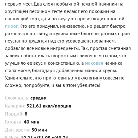
первых мест. Два слоя необычной нежной начинки на
хрустящем песочном тесте делают его похожим на
настоящий торт, да и по вкусу он превосходит простой
пирог
. Кто его придумал, неизвестно, но рецепт быстро
разошелся по свету, и кулинарные блогеры разных стран
неустанно трудятся над его усовершенствованием,
добавляя все новые ингредиенты. Так, простая сметанная
заливка обогатилась творожным сливочным сыром, что
улучшило ее вкус и консистенцию, а
маковая
начинка
стала мягче, благодаря добавлению манной крупы.
Удивительно, что приготовить эту вкуснятину совсем не
сложно, попробуйте, и вы в этом убедитесь!
Сложность:
средне
Калории:
521.61 ккал/порция
Порций:
8
Готовка:
40 мин
Доп. время:
30 мин
Б/Ж/У:
10.21 г/31.05 г/49.74