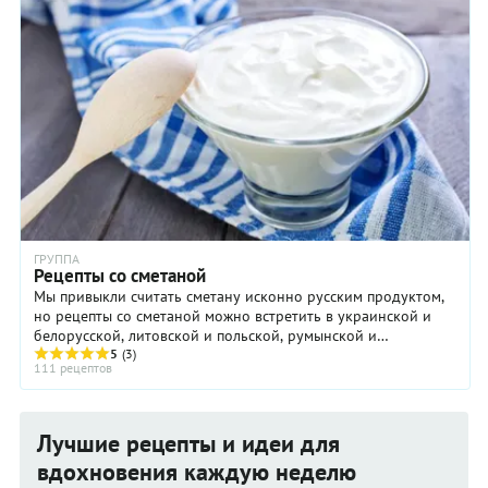
ГРУППА
Рецепты со сметаной
Мы привыкли считать сметану исконно русским продуктом,
но рецепты со сметаной можно встретить в украинской и
белорусской, литовской и польской, румынской и
молдавской, немецкой и венгерской, турецкой и балканской
5
(3)
111 рецептов
кухне. То есть, во всех странах и регионах, где традиционно
в почёте кисломолочные продукты, производили сметану и
находили ей широкое применение.
Лучшие рецепты и идеи для
вдохновения каждую неделю