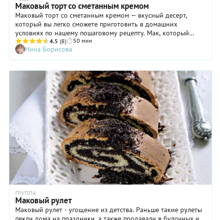
Маковый торт со сметанным кремом
Маковый торт со сметанным кремом — вкусный десерт,
который вы легко сможете приготовить в домашних
условиях по нашему пошаговому рецепту. Мак, который
50 мин
добавляют в тесто, придает бисквиту приятное послевкусие.
4.5
(8)
Нина Борисова
А крем из жирной сметаны хорошо пропитывает коржи,
делая их вкус более насыщенным. Для выпечки бисквита вы
можете использовать силиконовую, металлическую
разъемную форму или кулинарное кольцо. Причем лучше
брать небольшой диаметр, примерно 18 см. Тогда торт
получится высоким. Готовый десерт можно украсить
крошками бисквита, это очень просто — срежьте с верхней
части коржа тонкую золотистую корочку и измельчите
блендером или просто руками.
ГРУППА
Маковый рулет
Маковый рулет - угощение из детства. Раньше такие рулеты
пекли дома на праздники, а также продавали в булочных и