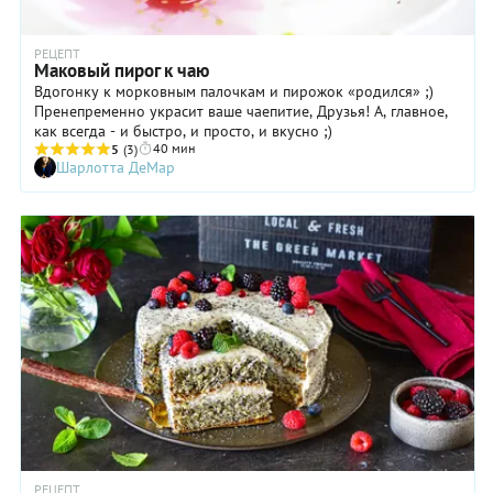
РЕЦЕПТ
Маковый пирог к чаю
Вдогонку к морковным палочкам и пирожок «родился» ;)
Пренепременно украсит ваше чаепитие, Друзья! А, главное,
как всегда - и быстро, и просто, и вкусно ;)
40 мин
5
(3)
Шарлотта ДеМар
РЕЦЕПТ