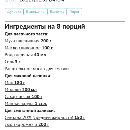
Духовка
Выпекание
Выпечка
Пирог
Ингредиенты на 8 порций
Для песочного теста:
Мука пшеничная
200 г
Масло сливочное
100 г
Вода ледяная
40 мл
Соль
3 г
Растительное масло для смазки
Для маковой начинки:
Мак
180 г
Молоко
200 мл
Сахар-песок
100 г
Манная крупа
1 ст.л.
Для сметанной заливки:
Сметана 20% (средней жирности)
150 г
сыр творожный
200 г