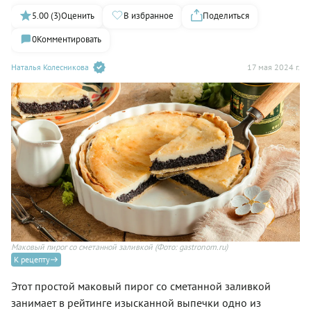
5.00 (3)
Оценить
В избранное
Поделиться
0
Комментировать
Наталья Колесникова
17 мая 2024 г.
Маковый пирог со сметанной заливкой
(Фото: gastronom.ru)
К рецепту
Этот простой маковый пирог со сметанной заливкой
занимает в рейтинге изысканной выпечки одно из