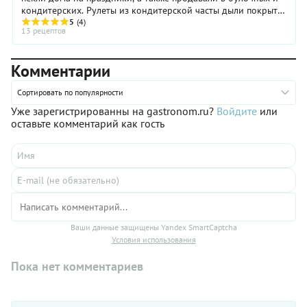
кондитерских. Рулеты из кондитерской часты дыли покрыты
шоколадной глазурью, что делало их невероятно вкусными.
5
(4)
13 рецептов
Но главным ингредиетом рулетов была маковая начинка.
Для ее приготовление требуется время, но результат того
стоит.
Комментарии
Сортировать по популярности
Уже зарегистрированны на gastronom.ru?
Войдите
или
оставьте комментарий как гость
Ваши данные защищены Yandex SmartCaptcha
Условия использования
Пока нет комментариев