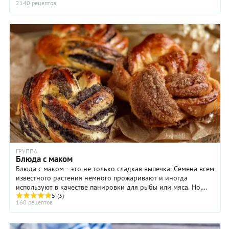
2140 рецептов
рыба).Тесто для пирогов может быть дрожжевым (сдобным
или обычным), слоёным, песочным. Пироги бывают
закрытыми (кулебяка, курник), открытыми (ватрушка,
шарлотка), полуоткрытыми (расстегай, эчпочмак), в виде
рулета (штрудель).
ГРУППА
Блюда с маком
Блюда с маком - это не только сладкая выпечка. Семена всем
известного растения немного прожаривают и иногда
используют в качестве панировки для рыбы или мяса. Но,
все-таки, маковые семена чаще всего используют просто - в
5
(3)
160 рецептов
качестве обсыпки для хлеба, бубликов, рогаликов и
кренделей.