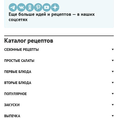
Еще больше идей и рецептов — в наших
соцсетях
Каталог рецептов
СЕЗОННЫЕ РЕЦЕПТЫ
Рецепты из капусты
ПРОСТЫЕ САЛАТЫ
Блюда с картошкой
Простые салаты
ПЕРВЫЕ БЛЮДА
Рецепты с грибами
Салат Оливье
Яблочные пироги
Щи
ВТОРЫЕ БЛЮДА
Салат Цезарь
Рецепты с клюквой
Борщ
Салат Нисуаз
Котлеты
ПОПУЛЯРНОЕ
Блюда из тыквы
Рассольник
Салат Мимоза
Плов
Гороховый суп
Пицца
ЗАКУСКИ
Крабовый салат
Пельмени
Суп солянка
Сырники
Вареники
Жюльен
ВЫПЕЧКА
Суп Харчо
Блины и блинчики