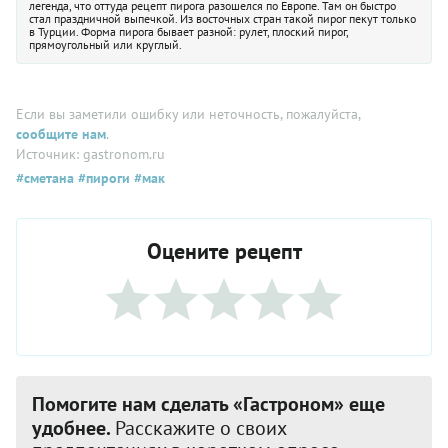
легенда, что оттуда рецепт пирога разошелся по Европе. Там он быстро
стал праздничной выпечкой. Из восточных стран такой пирог пекут только
в Турции. Форма пирога бывает разной: рулет, плоский пирог,
прямоугольный или круглый.
Если вы заметили ошибку или неточность, пожалуйста,
сообщите нам
.
Источник: gastronom.ru
#сметана
#пироги
#мак
Оцените рецепт
Помогите нам сделать «Гастроном» еще
удобнее.
Расскажите о своих