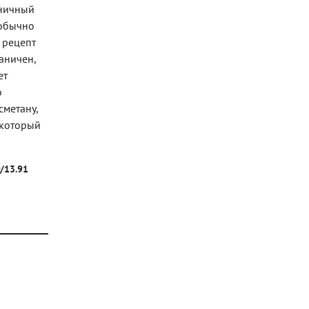
дничный
 обычно
 рецепт
аничен,
ет
о
сметану,
 который
г/13.91