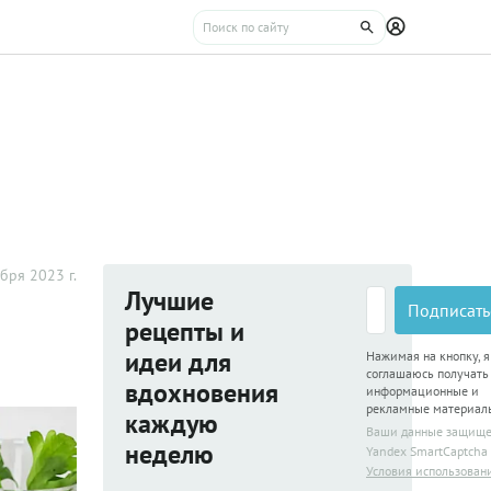
бря 2023 г.
Лучшие
Подписать
рецепты и
идеи для
Нажимая на кнопку, я
соглашаюсь получать
вдохновения
информационные и
рекламные материал
каждую
Ваши данные защищ
неделю
Yandex SmartCaptcha
Условия использован