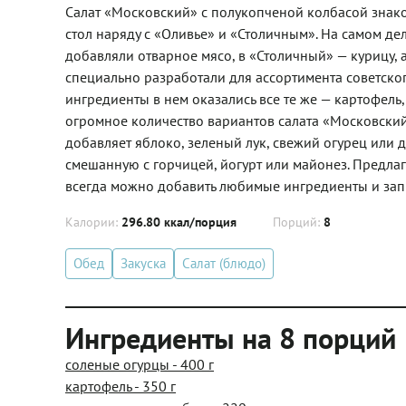
Салат «Московский» с полукопченой колбасой знаком
стол наряду с «Оливье» и «Столичным». На самом дел
добавляли отварное мясо, в «Столичный» — курицу, а
специально разработали для ассортимента советског
ингредиенты в нем оказались все те же — картофель,
огромное количество вариантов салата «Московский».
добавляет яблоко, зеленый лук, свежий огурец или 
смешанную с горчицей, йогурт или майонез. Предлаг
всегда можно добавить любимые ингредиенты и зап
Калории:
296.80 ккал/порция
Порций:
8
Обед
Закуска
Салат (блюдо)
Ингредиенты на 8 порций
соленые огурцы - 400 г
картофель - 350 г