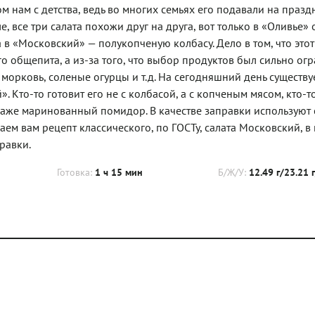
 нам с детства, ведь во многих семьях его подавали на праз
е, все три салата похожи друг на друга, вот только в «Оливье»
 в «Московский» — полукопченую колбасу. Дело в том, что этот
о общепита, а из-за того, что выбор продуктов был сильно огр
 морковь, соленые огурцы и т.д. На сегодняшний день существу
 Кто-то готовит его не с колбасой, а с копченым мясом, кто-т
даже маринованный помидор. В качестве заправки используют 
аем вам рецепт классического, по ГОСТу, салата Московский, в
равки.
Готовка:
1 ч 15 мин
Б/Ж/У:
12.49 г/23.21 