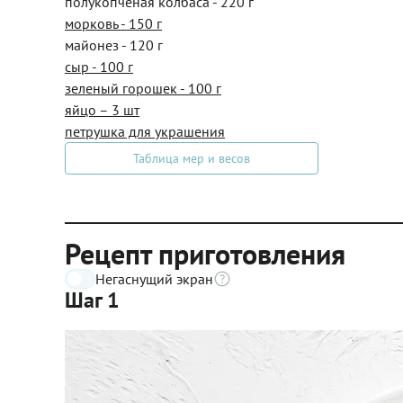
полукопченая колбаса - 220 г
морковь - 150 г
майонез - 120 г
сыр - 100 г
зеленый горошек - 100 г
яйцо – 3 шт
петрушка для украшения
Таблица мер и весов
Рецепт приготовления
Негаснущий экран
Шаг 1