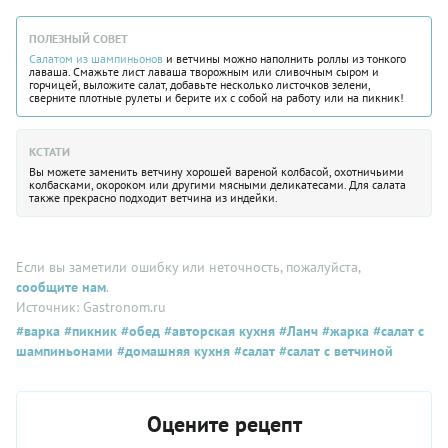
ПОЛЕЗНЫЙ СОВЕТ
Салатом из шампиньонов
и ветчины можно наполнить роллы из тонкого
лаваша. Смажьте лист лаваша творожным или сливочным сыром и
горчицей, выложите салат, добавьте несколько листочков зелени,
сверните плотные рулеты и берите их с собой на работу или на пикник!
КСТАТИ
Вы можете заменить ветчину хорошей вареной колбасой, охотничьими
колбасками, окороком или другими мясными деликатесами. Для салата
также прекрасно подходит ветчина из индейки.
Если вы заметили ошибку или неточность, пожалуйста,
сообщите нам
.
Источник: Gastronom.ru
#варка
#пикник
#обед
#авторская кухня
#Ланч
#жарка
#салат с
шампиньонами
#домашняя кухня
#салат
#салат с ветчиной
Оцените рецепт