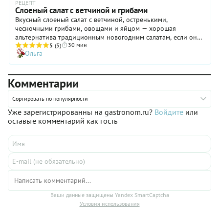
РЕЦЕПТ
Слоеный салат с ветчиной и грибами
Вкусный слоеный салат с ветчиной, остренькими,
чесночными грибами, овощами и яйцом — хорошая
альтернатива традиционным новогодним салатам, если они
30 мин
уже приелись. К тому же по вкусу это совершенно новое, ни
5
(5)
Ольга
с чем не сравнимое сочетание, которое понравится многим.
Что касается подачи, тут существуют варианты: как и любому
другому слоеному салату, вы вправе придать любую форму.
Комментарии
Например, квадратную или круглую. А подачу сделать
порционную или на общем блюде — все зависит от ваших
вкусовых предпочтений.
Сортировать по популярности
Уже зарегистрированны на gastronom.ru?
Войдите
или
оставьте комментарий как гость
Ваши данные защищены Yandex SmartCaptcha
Условия использования