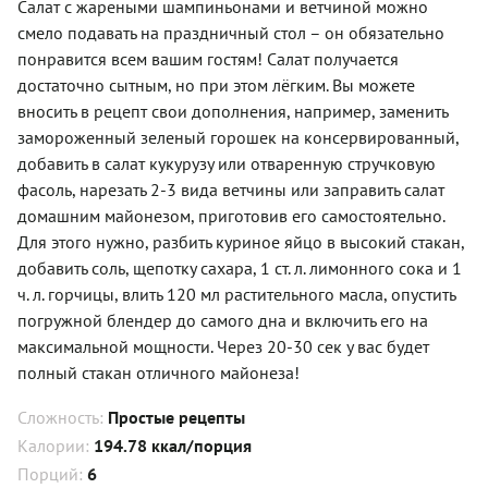
Салат с жареными шампиньонами и ветчиной можно
смело подавать на праздничный стол – он обязательно
понравится всем вашим гостям! Салат получается
достаточно сытным, но при этом лёгким. Вы можете
вносить в рецепт свои дополнения, например, заменить
замороженный зеленый горошек на консервированный,
добавить в салат кукурузу или отваренную стручковую
фасоль, нарезать 2-3 вида ветчины или заправить салат
домашним майонезом, приготовив его самостоятельно.
Для этого нужно, разбить куриное яйцо в высокий стакан,
добавить соль, щепотку сахара, 1 ст. л. лимонного сока и 1
ч. л. горчицы, влить 120 мл растительного масла, опустить
погружной блендер до самого дна и включить его на
максимальной мощности. Через 20-30 сек у вас будет
полный стакан отличного майонеза!
Сложность:
Простые рецепты
Калории:
194.78 ккал/порция
Порций:
6