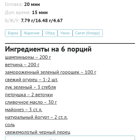
Готовка:
20 мин
Доп. время:
15 мин
Б/Ж/У:
7.79 г/16.48 г/4.67
Варка
Жарение
Обед
Ужин
Салат (блюдо)
Ингредиенты на 6 порций
шампиньоны – 200 г
ветчина – 200 г
замороженный зеленый горошек – 100 г
свежий огурец – 1-2 шт.
лук зеленый – 3 стебля
петрушка – 2 веточки
сливочное масло – 30 г
майонез – 3 ст. л.
натуральный йогурт – 2 ст. л.
соль
свежемолотый черный перец