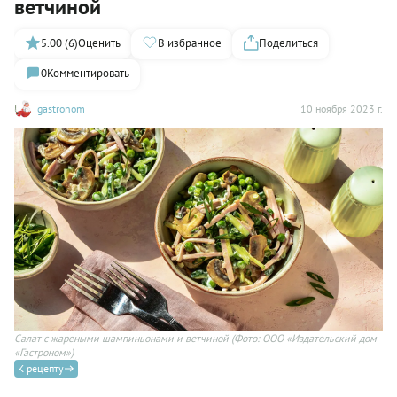
ветчиной
5.00 (6)
Оценить
В избранное
Поделиться
0
Комментировать
gastronom
10 ноября 2023 г.
Салат с жареными шампиньонами и ветчиной
(Фото: ООО «Издательский дом
«Гастроном»)
К рецепту