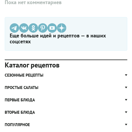
Пока нет комментариев
Еще больше идей и рецептов — в наших
соцсетях
Каталог рецептов
СЕЗОННЫЕ РЕЦЕПТЫ
Рецепты из капусты
ПРОСТЫЕ САЛАТЫ
Блюда с картошкой
Простые салаты
ПЕРВЫЕ БЛЮДА
Рецепты с грибами
Салат Оливье
Яблочные пироги
Щи
ВТОРЫЕ БЛЮДА
Салат Цезарь
Рецепты с клюквой
Борщ
Салат Нисуаз
Котлеты
ПОПУЛЯРНОЕ
Блюда из тыквы
Рассольник
Салат Мимоза
Плов