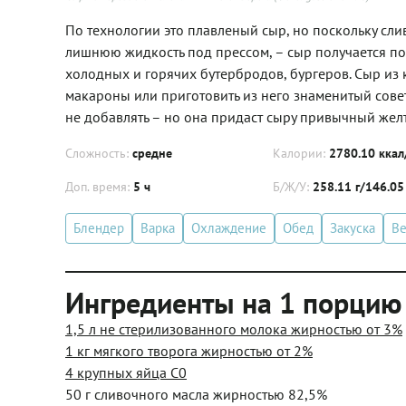
По технологии это плавленый сыр, но поскольку слив
лишнюю жидкость под прессом, – сыр получается по
холодных и горячих бутербродов, бургеров. Сыр из 
макароны или приготовить из него знаменитый сове
не добавлять – но она придаст сыру привычный желт
Сложность:
средне
Калории:
2780.10 ккал
Доп. время:
5 ч
Б/Ж/У:
258.11 г/146.05
Блендер
Варка
Охлаждение
Обед
Закуска
Ве
Ингредиенты на 1 порцию
1,5 л не стерилизованного молока жирностью от 3%
1 кг мягкого творога жирностью от 2%
4 крупных яйца С0
50 г сливочного масла жирностью 82,5%