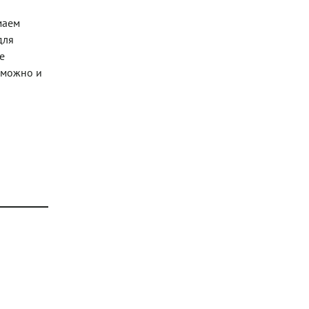
маем
для
е
 можно и