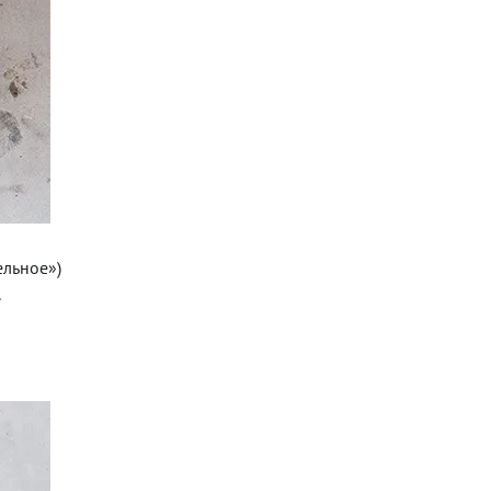
ельное»)
.