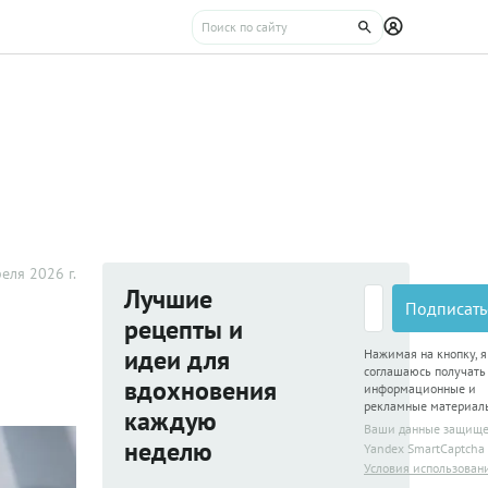
еля 2026 г.
Лучшие
Подписать
рецепты и
идеи для
Нажимая на кнопку, я
соглашаюсь получать
вдохновения
информационные и
рекламные материал
каждую
Ваши данные защищ
неделю
Yandex SmartCaptcha
Условия использован