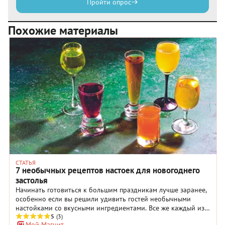
Пройти опрос
Похожие материалы
СТАТЬЯ
7 необычных рецептов настоек для новогоднего
застолья
Начинать готовиться к большим праздникам лучше заранее,
особенно если вы решили удивить гостей необычными
настойками со вкусными ингредиентами. Все же каждый из
подобных напитков требует время — от нескольких дней до
5
(3)
Мой Магнит