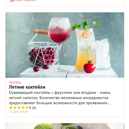
пары недель, пока не стабилизируется вкус. Необычные
настойки на водке, виски, роме, джине вновь стали
невероятно популярными: они есть в меню ресторанов и
баров, да и во время домашних праздников их теперь часто
подают. Есть сотни вариантов таких напитков, ведь
смешивать можно самые разные продукты, от ягод и
фруктов до конфет, ароматных трав и даже хлеба. Главное в
создании настойки с классическим или необычном вкусом —
выбрать качественный алкоголь и соблюдать технологию
приготовления. Все нюансы мы описали в этих рецептах.
ГРУППА
Летние коктейли
Освежающий коктейль с фруктами или ягодами - очень
летний напиток. Количество возможных ингредиентов
предоставляет большие возможности для проявления
фантазии, главное - не бояться экспериментировать.
5
(4)
72 рецептов