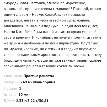
смородиновая настойка, сливочное мороженое,
ванильный сироп и ежевика с малиной? Пожалуй, только
одним словом – Наоми. Коктейль, как несложно
догадаться, назван в честь известной супермодели.
Блиставшая на модном подиуме не один десяток (!) лет,
Наоми Кэмпбелл была одной из самых ярких моделей
своего времени. И коктейль с ее именем получился таким
же ярким и необычным по всем параметрам: брутально,
по-мужски, крепким, но с мягким и сладким вкусом; со
сливочно-ванильным ароматом, но не приторным, в меру
бодрящим напитком. Если вы уже заинтригованы, скорее
записывайте рецепт и готовьте коктейль Наоми.
Сложность:
Простые рецепты
Калории:
249.65 ккал/порция
Порций:
1
Готовка:
10 мин
Б/Ж/У:
2.33 г/5.22 г/30.81