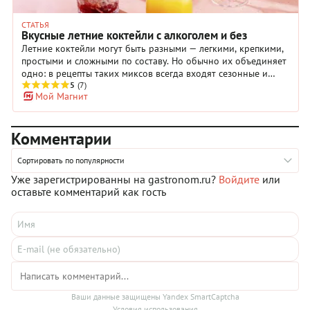
СТАТЬЯ
Вкусные летние коктейли с алкоголем и без
Летние коктейли могут быть разными — легкими, крепкими,
простыми и сложными по составу. Но обычно их объединяет
одно: в рецепты таких миксов всегда входят сезонные и
экзотические фрукты, ягоды и травы. Клубника, смородина,
5
(7)
Мой Магнит
малина, абрикосы, вишня, ананасы, лайм, мята и мед —
столько ароматных ингредиентов можно добавить в летний
напиток! Мы собрали самые интересные фруктово-ягодные
Комментарии
коктейли, которые легко приготовить в домашних условиях.
Сортировать по популярности
Уже зарегистрированны на gastronom.ru?
Войдите
или
оставьте комментарий как гость
Ваши данные защищены Yandex SmartCaptcha
Условия использования