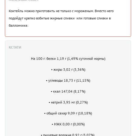
Коктейль можно приготовить не только с мороженым. Вместо него
подойдут крепко взбитые жирные сливки или готовые сливки в
баллончике.
КСТАТИ
На 100 г: белки 1,19 г (1,49% суточной нормы)
• жиры 3,02 г (3,36%)
• углеводы 18,73 г (11,15%)
• ккал 147,04 (8,17%)
• натрий 3,95 мг (0,27%)
• общий сахар 9,09 г (18,18%)
• НЖК 0,00 г (0,00%)
• пищевые волокна 0,92 г (3,07%)