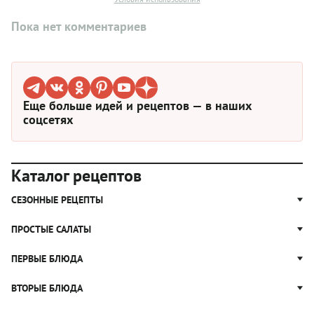
Пока нет комментариев
Еще больше идей и рецептов — в наших
соцсетях
Каталог рецептов
СЕЗОННЫЕ РЕЦЕПТЫ
Рецепты из капусты
ПРОСТЫЕ САЛАТЫ
Блюда с картошкой
Простые салаты
ПЕРВЫЕ БЛЮДА
Рецепты с грибами
Салат Оливье
Яблочные пироги
Щи
ВТОРЫЕ БЛЮДА
Салат Цезарь
Рецепты с клюквой
Борщ
Салат Нисуаз
Котлеты