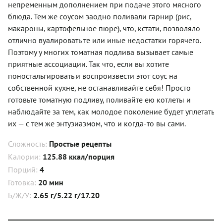
непременным дополнением при подаче этого мясного
блюда. Тем же соусом заодно поливали гарнир (рис,
макароны, картофельное пюре), что, кстати, позволяло
отлично вуалировать те или иные недостатки горячего.
Поэтому у многих томатная подлива вызывает самые
приятные ассоциации. Так что, если вы хотите
поностальгировать и воспроизвести этот соус на
собственной кухне, не останавливайте себя! Просто
готовьте томатную подливу, поливайте ею котлеты и
наблюдайте за тем, как молодое поколение будет уплетать
их — с тем же энтузиазмом, что и когда-то вы сами.
Сложность:
Простые рецепты
Калории:
125.88 ккал/порция
Порций:
4
Готовка:
20 мин
Б/Ж/У:
2.65 г/5.22 г/17.20