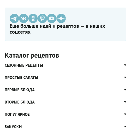
Еще больше идей и рецептов — в наших
соцсетях
Каталог рецептов
СЕЗОННЫЕ РЕЦЕПТЫ
Рецепты из капусты
ПРОСТЫЕ САЛАТЫ
Блюда с картошкой
Простые салаты
ПЕРВЫЕ БЛЮДА
Рецепты с грибами
Салат Оливье
Яблочные пироги
Щи
ВТОРЫЕ БЛЮДА
Салат Цезарь
Рецепты с клюквой
Борщ
Салат Нисуаз
Котлеты
ПОПУЛЯРНОЕ
Блюда из тыквы
Рассольник
Салат Мимоза
Плов
Гороховый суп
Пицца
ЗАКУСКИ
Крабовый салат
Пельмени