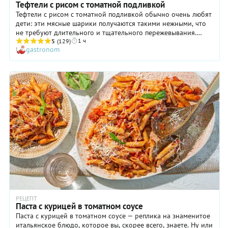
Тефтели с рисом с томатной подливкой
Тефтели с рисом с томатной подливкой обычно очень любят
дети: эти мясные шарики получаются такими нежными, что
не требуют длительного и тщательного пережевывания.
1 ч
Взрослые тоже не против такого блюда, ведь оно вызывает у
5
(129)
gastronom
них ностальгические воспоминания о вкусном домашнем
обеде. Приятно, что готовятся тефтели с рисом просто и из
самых доступных ингредиентов. Причем мясную
составляющую можно варьировать! Хотите, сделайте
тефтели только из свинины, хотите — используйте курятину,
а также индюшатину.
РЕЦЕПТ
Паста с курицей в томатном соусе
Паста с курицей в томатном соусе — реплика на знаменитое
итальянское блюдо, которое вы, скорее всего, знаете. Ну или