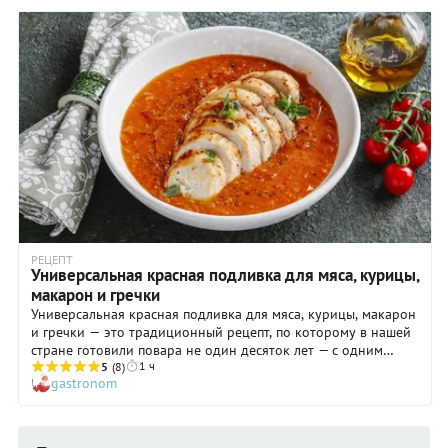
котлетки отлично насыщают. Приготовление вкусной
сливочной подливки к котлетам из фарша, жаренным на
сковороде, займет у вас лишние десять минут — зато в
результате вы получите максимально «полноценное» блюдо.
РЕЦЕПТ
Универсальная красная подливка для мяса, курицы,
макарон и гречки
Универсальная красная подливка для мяса, курицы, макарон
и гречки — это традиционный рецепт, по которому в нашей
стране готовили повара не один десяток лет — с одним
1 ч
небольшим изменением. Лавровый лист все же лучше не
5
(8)
gastronom
оставлять в соусе дольше, чем на пять минут — за это время
он успеет отдать соусу все лучшее, а худшее оставит при
себе. Подливку, которую раньше часто так и называли
— «красный соус», можно подать в качестве финального