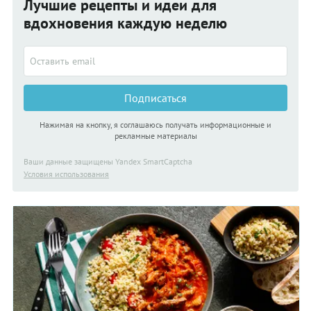
Лучшие рецепты и идеи для
дополнения к любому гарниру, который вы приготовите. А
можно — в качестве центрального компонента, который
вдохновения каждую неделю
подарит сочность и яркий вкус любому, даже самому
нежирному мясу.
Подписаться
Нажимая на кнопку, я соглашаюсь получать информационные и
рекламные материалы
Ваши данные защищены Yandex SmartCaptcha
Условия использования