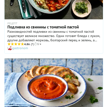
РЕЦЕПТ
Подливка из свинины с томатной пастой
Разновидностей подливки из свинины с томатной пастой
существует великое множество. Одни готовят блюда с луком,
другие добавляют морковь, болгарский перец и зелень, а
1 ч
любители поострее могут положить немного чили или
4.86
(7)
gastronom
халапеньо. С подливкой тоже могут быть варианты: можно
сделать ее чисто томатной, как в нашем случае, либо
добавить еще немного сметаны для нежного сливочного
вкуса. Необычная получается подливка на основе
гранатового сока с грузинскими травами. Мы же решили
предложить вам классический рецепт, а вы вольные ставить
свои собственные эксперименты. Например, вместо свинины
тушить говядину или баранину, а также добавлять любимые
специи, пряности и травы. Попробуйте и поделитесь вашими
впечатлениями!