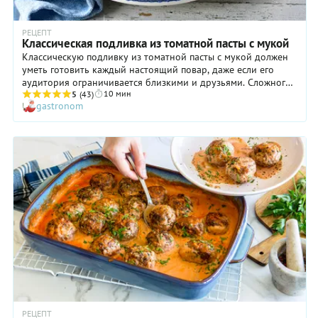
РЕЦЕПТ
Классическая подливка из томатной пасты с мукой
Классическую подливку из томатной пасты с мукой должен
уметь готовить каждый настоящий повар, даже если его
аудитория ограничивается близкими и друзьями. Сложного
10 мин
в этом деле ничего нет, все ингредиенты доступны, да и
5
(43)
gastronom
временные затраты на воплощение идеи в жизнь
совершенно ничтожны. Только помните, что такой томатный
соус следует подавать исключительно горячим, поэтому если
вы вдруг приготовите подливку по нашему рецепту задолго
до подачи, непременно подогрейте ее в микроволновой
печи перед использованием.
РЕЦЕПТ