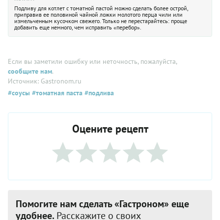
Подливу для котлет с томатной пастой можно сделать более острой,
приправив ее половиной чайной ложки молотого перца чили или
измельченным кусочком свежего. Только не перестарайтесь: проще
добавить еще немного, чем исправить «перебор».
Если вы заметили ошибку или неточность, пожалуйста,
сообщите нам
.
Источник: Gastronom.ru
#соусы
#томатная паста
#подлива
Оцените рецепт
Помогите нам сделать «Гастроном» еще
удобнее.
Расскажите о своих