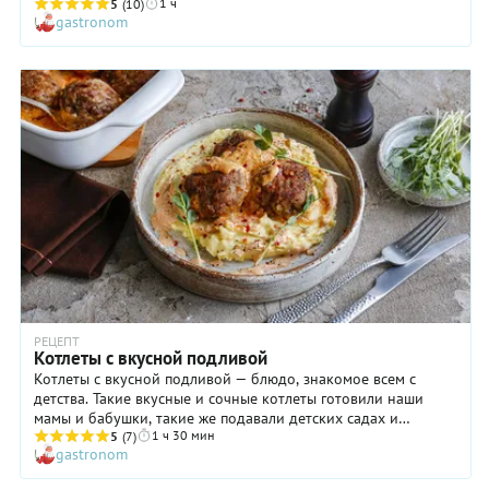
1 ч
подаче мясная подливка требует гарнира, особенно вкусна
5
(10)
gastronom
она с гречкой, макаронами или картофельным пюре. Но
можно подать подливу из свинины и на большом толстом
ломте хорошо подсушенного хлеба — оригинально и очень
вкусно. Как правильно готовить это блюдо — жарить мясо,
делать простую и вкусную подливу к нему, — рассказываем и
показываем в нашем пошаговом рецепте с фото.
РЕЦЕПТ
Котлеты с вкусной подливой
Котлеты с вкусной подливой — блюдо, знакомое всем с
детства. Такие вкусные и сочные котлеты готовили наши
мамы и бабушки, такие же подавали детских садах и
1 ч 30 мин
школьных столовых. Так почему бы вновь не приготовить
5
(7)
gastronom
котлеты с подливой, рецепт ведь есть?! С картофельным
пюре, рассыпчатым рисом или гречкой эти домашние