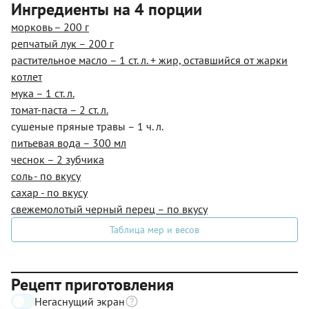
Ингредиенты на 4 порции
морковь – 200 г
репчатый лук – 200 г
растительное масло – 1 ст. л. + жир, оставшийся от жарки
котлет
мука – 1 ст. л.
томат-паста – 2 ст. л.
сушеные пряные травы – 1 ч. л.
питьевая вода – 300 мл
чеснок – 2 зубчика
соль - по вкусу
сахар - по вкусу
свежемолотый черный перец – по вкусу
Таблица мер и весов
Рецепт приготовления
Негаснущий экран