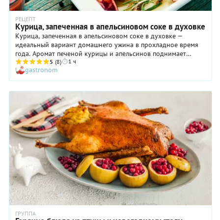
РЕЦЕПТ
Курица, запеченная в апельсиновом соке в духовке
Курица, запеченная в апельсиновом соке в духовке —
идеальный вариант домашнего ужина в прохладное время
года. Аромат печеной курицы и апельсинов поднимает
1 ч
настроение, само блюдо выглядит очень аппетитно и
5
(8)
gastronom
приготовить его совсем не сложно. Курица получается
мягкая, сочная, просто восхитительная! А маринад, что
останется на дне формы, можно выпарить и превратить в
густой соус и полить им курицу и гарнир. Не забудьте про
запеченные вместе с курицей апельсины — они придают
особый эффект. А в летнее время курицу в апельсиновом
соке по этому рецепту можно приготовить на мангале или
на гриле.
ГРУППА