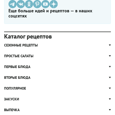
Еще больше идей и рецептов — в наших
соцсетях
Каталог рецептов
СЕЗОННЫЕ РЕЦЕПТЫ
Рецепты из капусты
ПРОСТЫЕ САЛАТЫ
Блюда с картошкой
Простые салаты
ПЕРВЫЕ БЛЮДА
Рецепты с грибами
Салат Оливье
Яблочные пироги
Щи
ВТОРЫЕ БЛЮДА
Салат Цезарь
Рецепты с клюквой
Борщ
Салат Нисуаз
Котлеты
ПОПУЛЯРНОЕ
Блюда из тыквы
Рассольник
Салат Мимоза
Плов
Гороховый суп
Пицца
ЗАКУСКИ
Крабовый салат
Пельмени
Суп солянка
Сырники
Вареники
Жюльен
ВЫПЕЧКА
Суп Харчо
Блины и блинчики