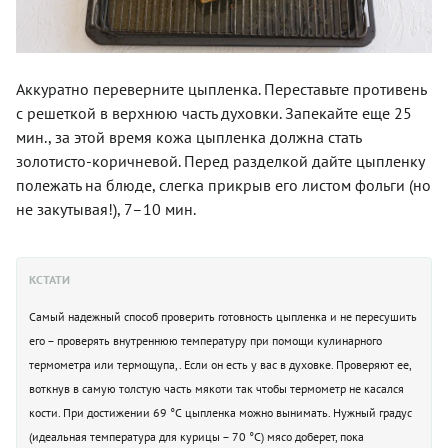
Аккуратно переверните цыпленка. Переставьте противень
с решеткой в верхнюю часть духовки. Запекайте еще 25
мин., за этой время кожа цыпленка должна стать
золотисто-коричневой. Перед разделкой дайте цыпленку
полежать на блюде, слегка прикрыв его листом фольги (но
не закутывая!), 7–10 мин.
КСТАТИ
Самый надежный способ проверить готовность цыпленка и не пересушить
его – проверять внутреннюю температуру при помощи кулинарного
термометра или термощупа,. Если он есть у вас в духовке. Проверяют ее,
воткнув в самую толстую часть мякоти так чтобы термометр не касался
кости. При достижении 69 °С цыпленка можно вынимать. Нужный градус
(идеальная температура для курицы – 70 °С) мясо доберет, пока