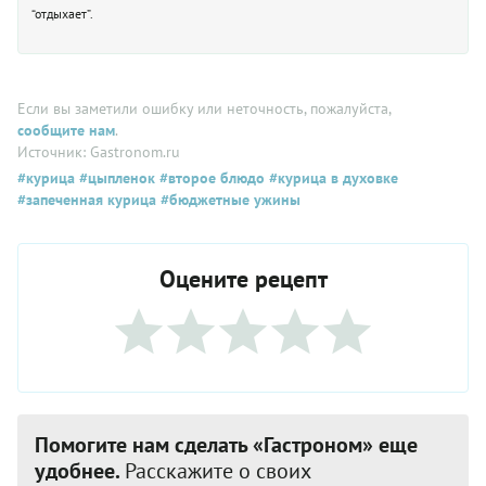
“отдыхает”.
Если вы заметили ошибку или неточность, пожалуйста,
сообщите нам
.
Источник: Gastronom.ru
#курица
#цыпленок
#второе блюдо
#курица в духовке
#запеченная курица
#бюджетные ужины
Оцените рецепт
Помогите нам сделать «Гастроном» еще
удобнее.
Расскажите о своих