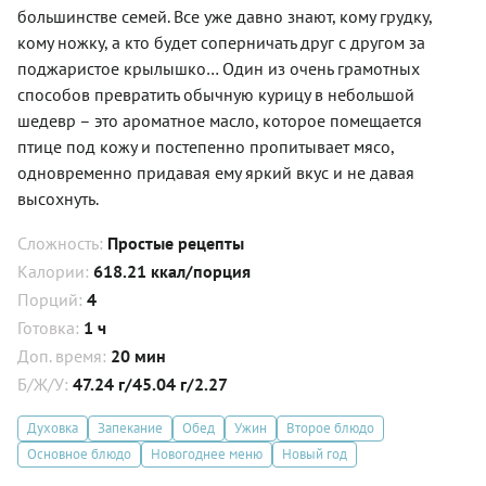
большинстве семей. Все уже давно знают, кому грудку,
кому ножку, а кто будет соперничать друг с другом за
поджаристое крылышко… Один из очень грамотных
способов превратить обычную курицу в небольшой
шедевр – это ароматное масло, которое помещается
птице под кожу и постепенно пропитывает мясо,
одновременно придавая ему яркий вкус и не давая
высохнуть.
Сложность:
Простые рецепты
Калории:
618.21 ккал/порция
Порций:
4
Готовка:
1 ч
Доп. время:
20 мин
Б/Ж/У:
47.24 г/45.04 г/2.27
Духовка
Запекание
Обед
Ужин
Второе блюдо
Основное блюдо
Новогоднее меню
Новый год