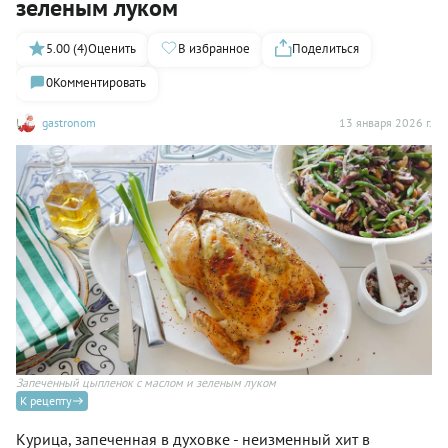
зеленым луком
5.00 (4)
Оценить
В избранное
Поделиться
0
Комментировать
gastronom
13 января 2026 г.
Запеченный цыпленок с маслом и зеленым луком
К рецепту
Курица, запеченная в духовке - неизменный хит в