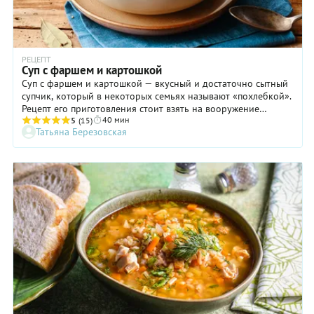
РЕЦЕПТ
Суп с фаршем и картошкой
Суп с фаршем и картошкой — вкусный и достаточно сытный
супчик, который в некоторых семьях называют «похлебкой».
Рецепт его приготовления стоит взять на вооружение
40 мин
каждой хозяйке, ведь он выручит — и не раз, когда нужно
5
(15)
Татьяна Березовская
будет быстро приготовить обед без варки бульона из мяса
на кости. Фарш — свиной, говяжий, куриный или из
индейки — придаст супу хороший мясной навар. А еще из
него необязательно формировать мясные шарики.
Достаточно обжарить фарш с овощами в сковороде и
переложить в кастрюлю с картошкой. С таким сытным
супчиком порой можно обойтись и без второго блюда.