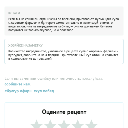
КСТАТИ
Если вы не слишком ограничены во времени, приготовьте бульон для супа
с жареным фаршем и булгуром самостоятельно и используйте вместо
воды, исключив из ингредиентов кубики, — суп на домашнем бульоне
получится не только вкуснее, но и полезнее.
ХОЗЯЙКЕ НА ЗАМЕТКУ
Количество ингредиентов, указанное в рецепте супа с жареным фаршем и
булгуром, рассчитано на 4 порции. Приготовленный суп отлично хранится
в холодильнике до трех дней.
Если вы заметили ошибку или неточность, пожалуйста,
сообщите нам
.
#булгур
#фарш
#суп
#обед
Оцените рецепт