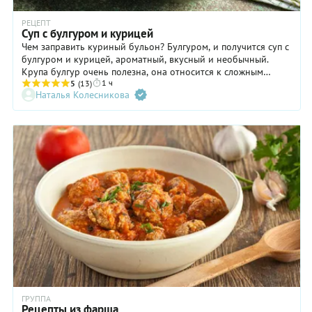
РЕЦЕПТ
Суп с булгуром и курицей
Чем заправить куриный бульон? Булгуром, и получится суп с
булгуром и курицей, ароматный, вкусный и необычный.
Крупа булгур очень полезна, она относится к сложным
1 ч
углеводам. Содержит много микроэлементов и клетчатки,
5
(13)
Наталья Колесникова
варится быстро и обладает оригинальным вкусом. Этот суп
имеет турецкие корни и получается очень вкусным. Главное
купить правильную птицу. Выбирайте для супа деревенскую
или фермерскую курицу, или куриные бедрышки, чтобы
получить насыщенный бульон. Если вы на диете, варите суп
из куриной грудки без кожи, бульон получится
обезжиренный, но не менее вкусный.
ГРУППА
Рецепты из фарша