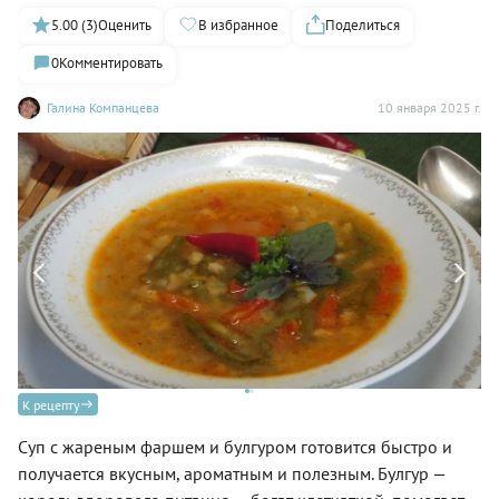
5.00 (3)
Оценить
В избранное
Поделиться
0
Комментировать
Галина Компанцева
10 января 2025 г.
Су
К рецепту
Суп с жареным фаршем и булгуром готовится быстро и
получается вкусным, ароматным и полезным. Булгур —