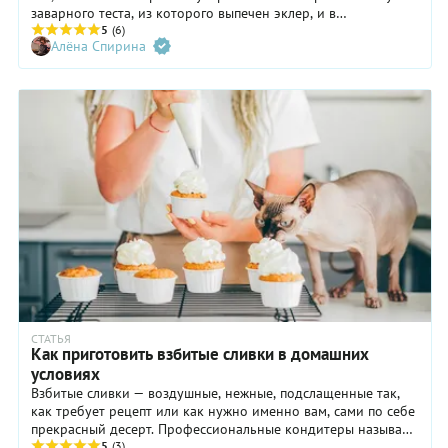
заварного теста, из которого выпечен эклер, и в
возможности получить пирожное с любой начинкой.
5
(6)
Алёна Спирина
Современные кондитеры пользуются этой всенародной
любовью и превращают эклеры в настоящие шедевры,
сочетая в них необыкновенные начинки, покрывая
удивительными глазурями, украшая затейливым декором.
СТАТЬЯ
Как приготовить взбитые сливки в домашних
условиях
Взбитые сливки — воздушные, нежные, подслащенные так,
как требует рецепт или как нужно именно вам, сами по себе
прекрасный десерт. Профессиональные кондитеры называют
взбитые сливки на французский манер — «крем Шантильи».
5
(3)