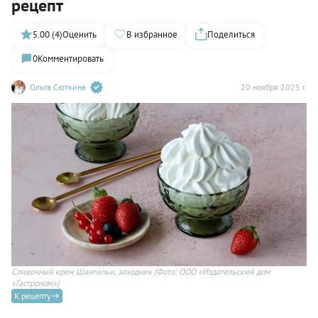
рецепт
5.00 (4)
Оценить
В избранное
Поделиться
0
Комментировать
Ольга Сюткина
20 ноября 2025 г.
Сливочный крем Шантильи, заходник
(Фото: ООО «Издательский дом
«Гастроном»)
К рецепту