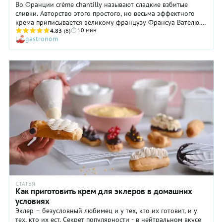
Во Франции crème chantilly называют сладкие взбитые
сливки. Авторство этого простого, но весьма эффектного
крема приписывается великому французу Франсуа Вателю.
10 мин
Впервые он подал его в замке Шантильи в 1671 году на
4.83
(6)
gastronom
торжестве в честь короля Людовика ХIV – Короля-Солнце. В
том же замке Ватель потом покончил с собой, когда к
королевскому столу вовремя не подвезли рыбу… но к
нашему крему это уже отношения не имеет.
СТАТЬЯ
Как приготовить крем для эклеров в домашних
условиях
Эклер – безусловный любимец и у тех, кто их готовит, и у
тех, кто их ест. Секрет популярности - в нейтральном вкусе