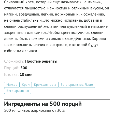
Сливочный крем, который еще называют «шантильи»,
отличается пышностью, нежностью и отличным вкусом, он
мягкий, воздушный, лёгкий, но жирный и, к сожалению,
не очень стабильный. Это можно исправить, добавив в
сливки распущенный желатин или купленный в магазине
закрепитель для сливок. Чтобы крем получился, сливки
должны быть свежими и сильно охлаждёнными. Хорошо
также охладить венчик и кастрюлю, в которой будут
взбиваться сливки.
Сложность:
Простые рецепты
Порций:
500
Готовка:
10 мин
Миксер
Крем
Крем для торта
Вегетарианство: Лакто
Вегетарианство
Ингредиенты на 500 порций
500 мл сливок жирностью от 30%