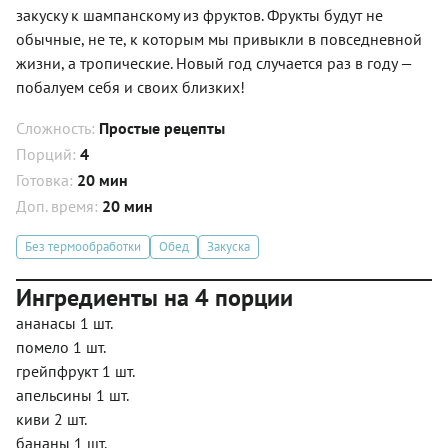
закуску к шампанскому из фруктов. Фрукты будут не
обычные, не те, к которым мы привыкли в повседневной
жизни, а тропические. Новый год случается раз в году —
побалуем себя и своих близких!
Сложность:
Простые рецепты
Порций:
4
Готовка:
20 мин
Доп. время:
20 мин
Без термообработки
Обед
Закуска
Ингредиенты на 4 порции
ананасы 1 шт.
помело 1 шт.
грейпфрукт 1 шт.
апельсины 1 шт.
киви 2 шт.
бананы 1 шт.