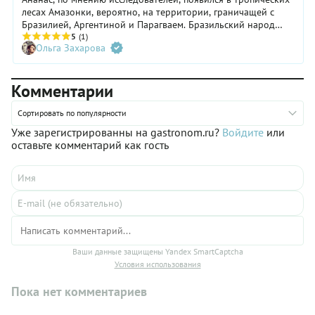
лесах Амазонки, вероятно, на территории, граничащей с
Бразилией, Аргентиной и Парагваем. Бразильский народ
тупи называл ананас «нана» (nana), что означает
5
(1)
Ольга Захарова
«превосходный фрукт». Пораженный этим удивительным
растением, Колумб привез ананасы в Испанию, чтобы
подарить королеве Изабелле. Это положило начало
Комментарии
популярности ананаса среди европейцев.
Сортировать по популярности
Уже зарегистрированны на gastronom.ru?
Войдите
или
оставьте комментарий как гость
Ваши данные защищены Yandex SmartCaptcha
Условия использования
Пока нет комментариев