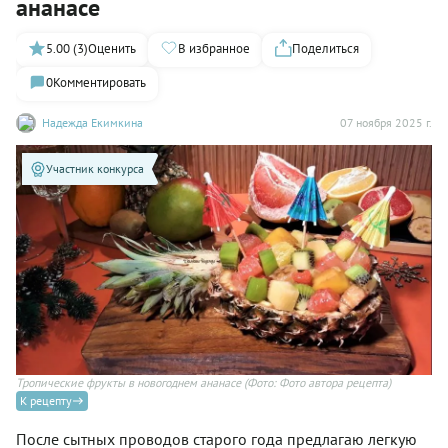
ананасе
5.00 (3)
Оценить
В избранное
Поделиться
0
Комментировать
Надежда Екимкина
07 ноября 2025 г.
Участник конкурса
Тропические фрукты в новогоднем ананасе
(Фото: Фото автора рецепта)
К рецепту
После сытных проводов старого года предлагаю легкую