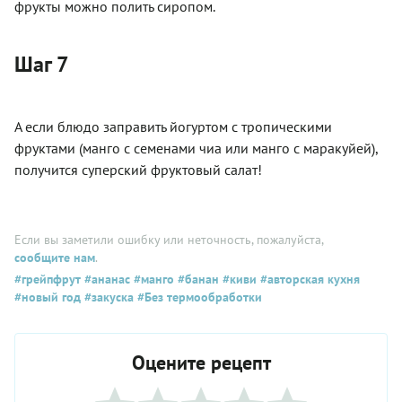
фрукты можно полить сиропом.
Шаг 7
А если блюдо заправить йогуртом с тропическими
фруктами (манго с семенами чиа или манго с маракуйей),
получится суперский фруктовый салат!
Если вы заметили ошибку или неточность, пожалуйста,
сообщите нам
.
#грейпфрут
#ананас
#манго
#банан
#киви
#авторская кухня
#новый год
#закуска
#Без термообработки
Оцените рецепт