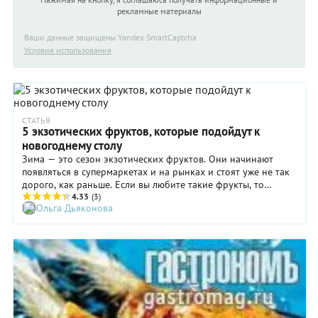
рекламные материалы
Ваши данные защищены Yandex SmartCaptcha
Условия использования
СТАТЬЯ
5 экзотических фруктов, которые подойдут к
новогоднему столу
Зима — это сезон экзотических фруктов. Они начинают
появляться в супермаркетах и на рынках и стоят уже не так
дорого, как раньше. Если вы любите такие фрукты, то
обязательно балуйте ими себя, а если ваше увлечение
4.33
(3)
Ольга Дьяконова
разделяют домашние, то готовьте их на праздничный стол.
Рассказываем, какие 5 фруктов подойдут к новогоднему
столу.