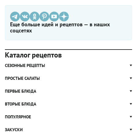
Еще больше идей и рецептов — в наших
соцсетях
Каталог рецептов
СЕЗОННЫЕ РЕЦЕПТЫ
Рецепты из капусты
ПРОСТЫЕ САЛАТЫ
Блюда с картошкой
Простые салаты
ПЕРВЫЕ БЛЮДА
Рецепты с грибами
Салат Оливье
Яблочные пироги
Щи
ВТОРЫЕ БЛЮДА
Салат Цезарь
Рецепты с клюквой
Борщ
Салат Нисуаз
Котлеты
ПОПУЛЯРНОЕ
Блюда из тыквы
Рассольник
Салат Мимоза
Плов
Гороховый суп
Пицца
ЗАКУСКИ
Крабовый салат
Пельмени
Суп солянка
Сырники