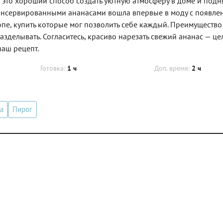
это хороший способ создать уютную атмосферу в доме и подня
консервированными ананасами вошла впервые в моду с появле
пе, купить которые мог позволить себе каждый. Преимущество
 разделывать. Согласитесь, красиво нарезать свежий ананас — це
наш рецепт.
Готовка:
1 ч
Доп. время:
2 ч
а
Пирог