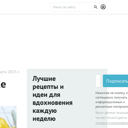
рта 2025 г.
Лучшие
ке
Подписать
рецепты и
идеи для
Нажимая на кнопку, я
соглашаюсь получать
вдохновения
информационные и
рекламные материал
каждую
Ваши данные защищ
неделю
Yandex SmartCaptcha
Условия использован