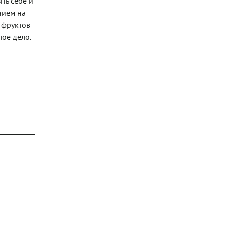
ть себе и
нием на
 фруктов
лое дело.