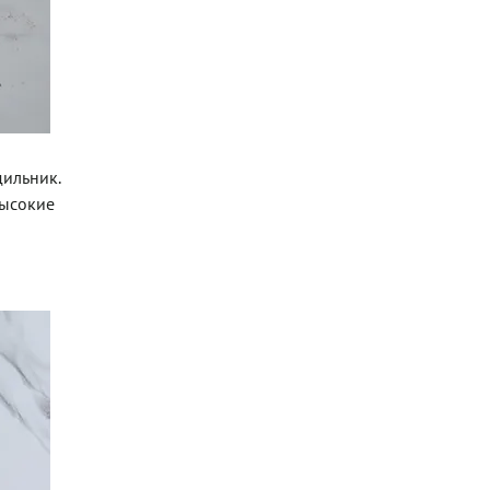
дильник.
высокие