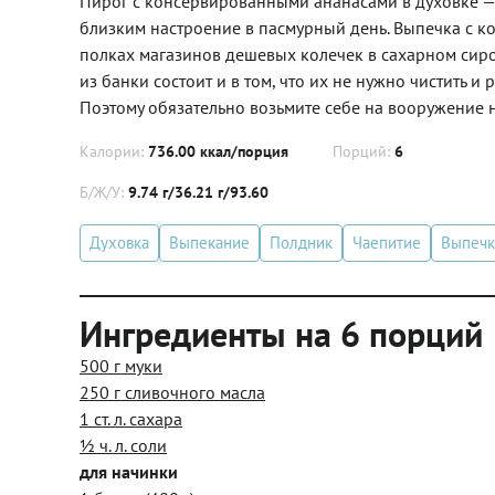
Пирог с консервированными ананасами в духовке — 
близким настроение в пасмурный день. Выпечка с 
полках магазинов дешевых колечек в сахарном сиро
из банки состоит и в том, что их не нужно чистить и
Поэтому обязательно возьмите себе на вооружение 
Калории:
736.00 ккал/порция
Порций:
6
Б/Ж/У:
9.74 г/36.21 г/93.60
Духовка
Выпекание
Полдник
Чаепитие
Выпечк
Ингредиенты на 6 порций
500 г муки
250 г сливочного масла
1 ст. л. сахара
½ ч. л. соли
для начинки