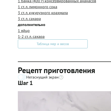
1 банка (400 г) консервированных ананасов
1 ст. л. лимонного сока
3 ст. л. кукурузного крахмала
3 ст. л. сахара
дополнительно
1 яйцо
1-2 ст. л. сахара
Таблица мер и весов
Рецепт приготовления
Негаснущий экран
Шаг 1