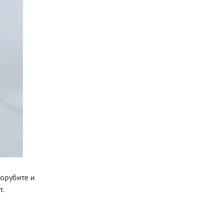
орубите и
.