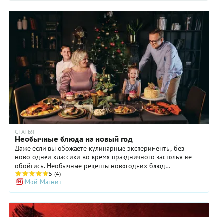
СТАТЬЯ
Необычные блюда на новый год
Даже если вы обожаете кулинарные эксперименты, без
новогодней классики во время праздничного застолья не
обойтись. Необычные рецепты новогодних блюд
помогут сделать праздничный стол по-настоящему
5
(4)
Мой Магнит
изысканным и в нужной мере экспериментальным.
Приверженцы классического новогоднего набора тоже
останутся довольны нашими рецептами. Здесь найдутся
идеи для необычных подач, небанальных сочетаний