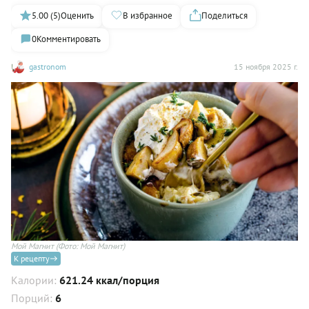
5.00 (5)
Оценить
В избранное
Поделиться
0
Комментировать
gastronom
15 ноября 2025 г.
Мой Магнит
(Фото: Мой Магнит)
К рецепту
Калории:
621.24 ккал/порция
Порций:
6