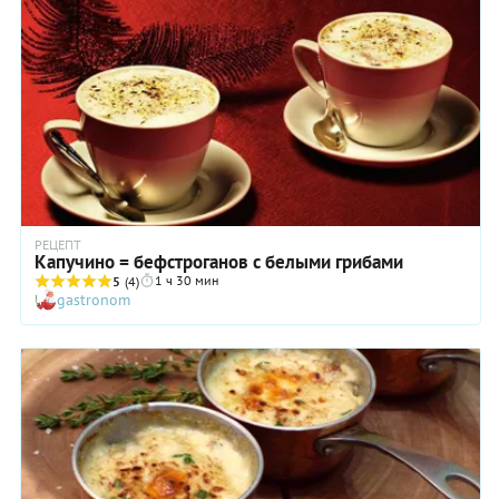
продуктов, новых форм и даже ЗОЖ-версий любимых
блюд – Оливье, селедки под шубой, салата мимоза,
заливного и жюльена.
РЕЦЕПТ
Капучино = бефстроганов с белыми грибами
1 ч 30 мин
5
(4)
gastronom