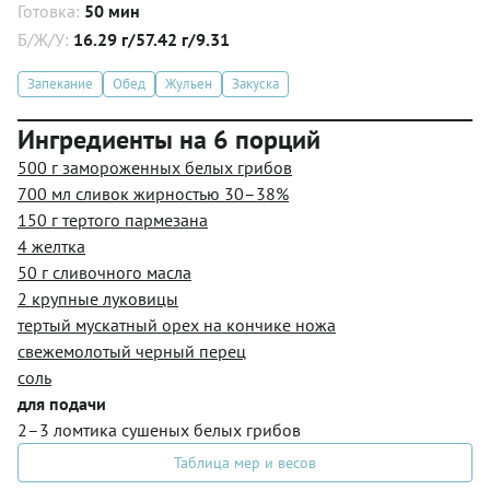
Готовка:
50 мин
Б/Ж/У:
16.29 г/57.42 г/9.31
Запекание
Обед
Жульен
Закуска
Ингредиенты на 6 порций
500 г замороженных белых грибов
700 мл сливок жирностью 30–38%
150 г тертого пармезана
4 желтка
50 г сливочного масла
2 крупные луковицы
тертый мускатный орех на кончике ножа
свежемолотый черный перец
соль
для подачи
2–3 ломтика сушеных белых грибов
Таблица мер и весов