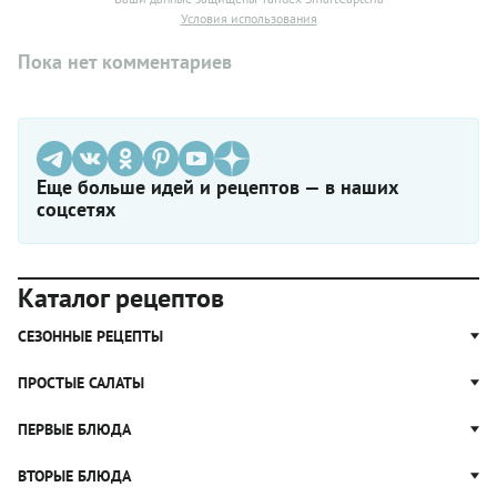
Условия использования
Пока нет комментариев
Еще больше идей и рецептов — в наших
соцсетях
Каталог рецептов
СЕЗОННЫЕ РЕЦЕПТЫ
Рецепты из капусты
ПРОСТЫЕ САЛАТЫ
Блюда с картошкой
Простые салаты
ПЕРВЫЕ БЛЮДА
Рецепты с грибами
Салат Оливье
Яблочные пироги
Щи
ВТОРЫЕ БЛЮДА
Салат Цезарь