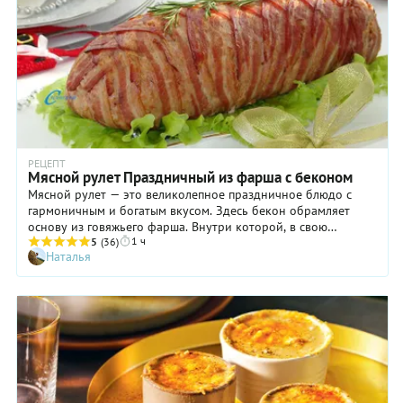
РЕЦЕПТ
Мясной рулет Праздничный из фарша с беконом
Мясной рулет — это великолепное праздничное блюдо с
гармоничным и богатым вкусом. Здесь бекон обрамляет
основу из говяжьего фарша. Внутри которой, в свою
1 ч
очередь, находятся сыр и ветчина. Орехи придают блюду
5
(36)
Наталья
дополнительные акценты, обогащая вкус изящными нотами.
Мясной рулет можно подавать на стол горячим, выложив на
сервировочную тарелку и украсив овощами и травами. В
качестве гарнира к нему прекрасно подходят картофель или
бобовые. Вполне допустима подача и холодного рулета.
Нарежьте его тонкими ломтиками и разложите с другими
мясными закусками – уверены, что именно он исчезнет с
тарелки первым! Для приготовления мясного рулета
потребуется некоторая сноровка, но усилия вполне