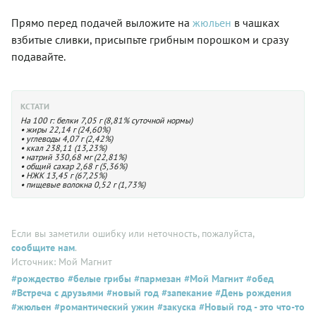
Прямо перед подачей выложите на
жюльен
в чашках
взбитые сливки, присыпьте грибным порошком и сразу
подавайте.
КСТАТИ
На 100 г: белки 7,05 г (8,81% суточной нормы)
• жиры 22,14 г (24,60%)
• углеводы 4,07 г (2,42%)
• ккал 238,11 (13,23%)
• натрий 330,68 мг (22,81%)
• общий сахар 2,68 г (5,36%)
• НЖК 13,45 г (67,25%)
• пищевые волокна 0,52 г (1,73%)
Если вы заметили ошибку или неточность, пожалуйста,
сообщите нам
.
Источник: Мой Магнит
#рождество
#белые грибы
#пармезан
#Мой Магнит
#обед
#Встреча с друзьями
#новый год
#запекание
#День рождения
#жюльен
#романтический ужин
#закуска
#Новый год - это что-то