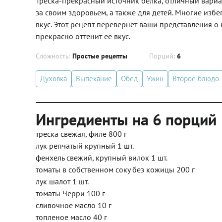
Треска-прекрасный источник белка, отличный вариа
за своим здоровьем, а также для детей. Многие избе
вкус. Этот рецепт перевернёт ваши представления о
прекрасно оттенит её вкус.
Сложность:
Простые рецепты
Порций:
6
Духовка
Выпекание
Обед
Ужин
Второе блюдо
Ингредиенты на 6 порций
треска свежая, филе 800 г
лук репчатый крупный 1 шт.
фенхель свежий, крупный вилок 1 шт.
томаты в собственном соку без кожицы 200 г
лук шалот 1 шт.
томаты Черри 100 г
сливочное масло 10 г
топленое масло 40 г