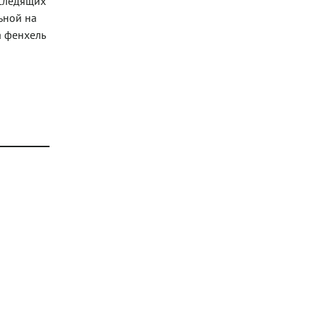
 следящих
льной на
а фенхель