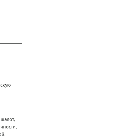
ескую
 шалот,
ачности,
ой.