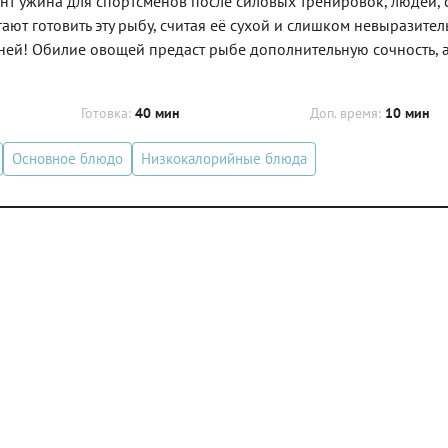
нт ужина для спортсменов после силовых тренировок, людей,
гают готовить эту рыбу, считая её сухой и слишком невыразите
 ней! Обилие овощей предаст рыбе дополнительную сочность, 
Готовка:
40 мин
Доп. время:
10 мин
Основное блюдо
Низкокалорийные блюда