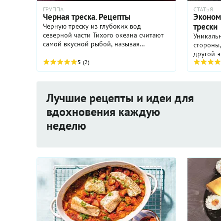
ГРУППА
СТАТЬЯ
Черная треска. Рецепты
Эконом
трески
Черную треску из глубоких вод
северной части Тихого океана считают
Уникальн
самой вкусной рыбой, называя
стороны,
бриллиантом среди съедобных
другой э
обитателей морей. Название «треска»
5
(2)
только в
обманчиво: с привычной ...
в обеих Амери
потенциал
Лучшие рецепты и идеи для
вдохновения каждую
неделю