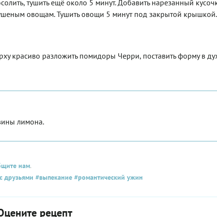
осолить, тушить ещё около 5 минут. Добавить нарезанный кусоч
 тушеным овощам. Тушить овощи 5 минут под закрытой крышкой.
рху красиво разложить помидоры Черри, поставить форму в дух
вины лимона.
бщите нам
.
с друзьями
#выпекание
#романтический ужин
Оцените рецепт