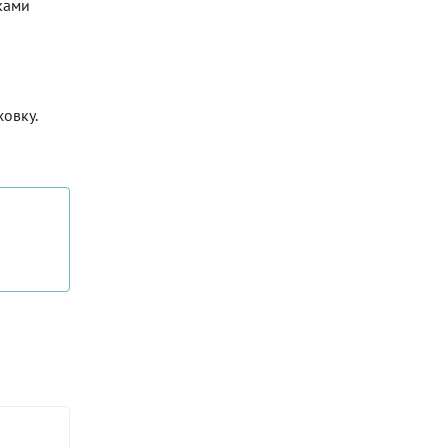
ками
овку.