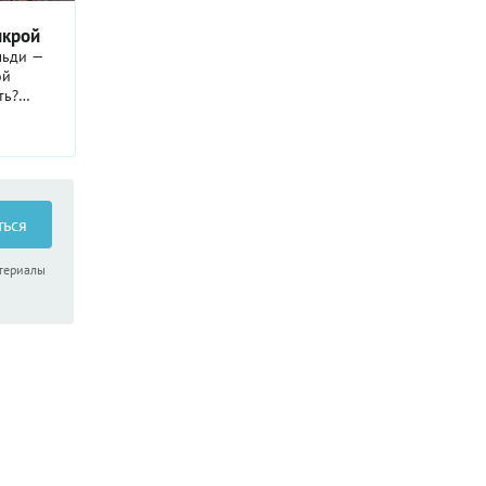
икрой
льди —
ой
ть?
тобы
ться
атериалы