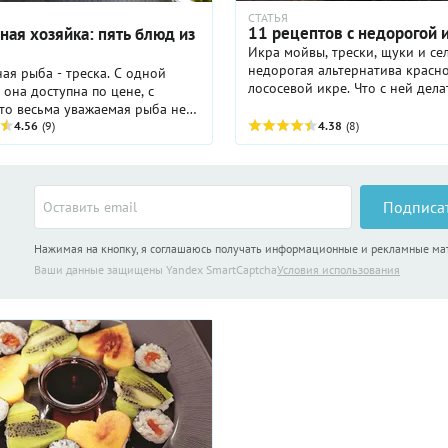
СТАТЬЯ
11 рецептов с недорогой 
ная хозяйка: пять блюд из
Икра мойвы, трески, щуки и се
недорогая альтернатива красн
ая рыба - треска. С одной
лососевой икре. Что с ней дела
 она доступна по цене, с
Готовить! Она достойна того, ч
то весьма уважаемая рыба не
непосредственно участвовать в
 нашей стране, но и в Европе, и
4.56
(9)
4.38
(8)
приготовлении блюд, ...
ках. А кулинарный
 ...
Подписа
Нажимая на кнопку, я соглашаюсь получать информационные и рекламные м
Ваши данные защищены Yandex SmartCaptcha
Условия использования