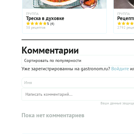
ГРУППА
ГРУППА
Треска в духовке
Рецепт
5
(4)
38 рецептов
2792 реце
Комментарии
Сортировать по популярности
Уже зарегистрированны на gastronom.ru?
Войдите
ил
Ваши данные защище
Пока нет комментариев