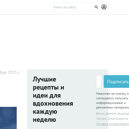
бря 2025 г.
Лучшие
Подписать
рецепты и
идеи для
Нажимая на кнопку, я
соглашаюсь получать
вдохновения
информационные и
рекламные материал
каждую
Ваши данные защищ
неделю
Yandex SmartCaptcha
Условия использован