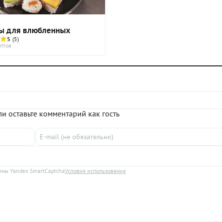
ы для влюбленных
5
(5)
птов
и оставьте комментарий как гость
ны Yandex SmartCaptcha
Условия использования