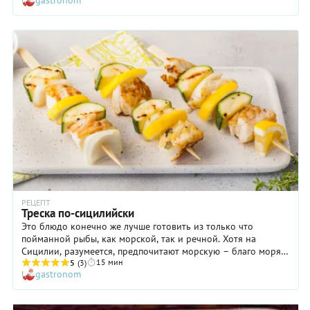
gastronom
РЕЦЕПТ
Треска по-сицилийски
Это блюдо конечно же лучше готовить из только что
пойманной рыбы, как морской, так и речной. Хотя на
Сицилии, разумеется, предпочитают морскую – благо моря
15 мин
вокруг предостаточно и даже очень качественная треска
5
(3)
gastronom
стоит совсем недорого. В наших условиях сгодится и
охлажденная рыба. Но размороженную треску на угли лучше
не класть – она частенько начинает разваливаться. Ее лучше