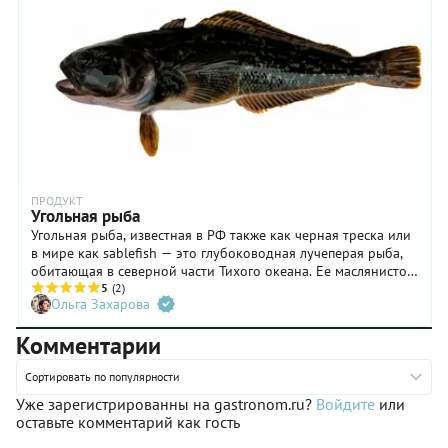
ПРОДУКТ
Угольная рыба
Угольная рыба, известная в РФ также как черная треска или
в мире как sablefish — это глубоководная лучеперая рыба,
обитающая в северной части Тихого океана. Ее маслянистое,
невероятно нежное белое мясо с насыщенным, почти
5
(2)
Ольга Захарова
ореховым вкусом завоевало сердца шеф-поваров и
гурманов по всему миру. Черная треска любит игру
Комментарии
контрастов: темная кожа и ослепительно светлая мякоть,
глубоководное происхождение и богатый вкус.
Сортировать по популярности
Уже зарегистрированны на gastronom.ru?
Войдите
или
оставьте комментарий как гость