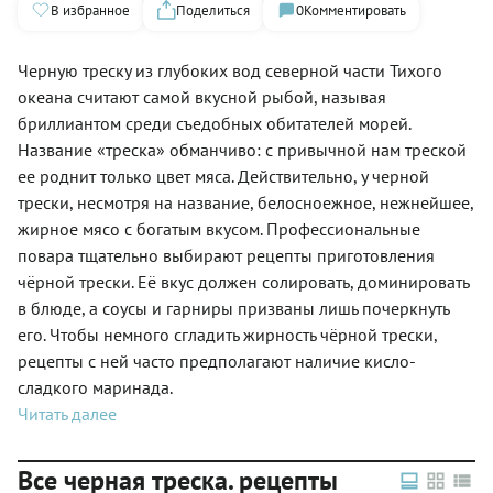
В избранное
Поделиться
0
Комментировать
Черную треску из глубоких вод северной части Тихого
океана считают самой вкусной рыбой, называя
бриллиантом среди съедобных обитателей морей.
Название «треска» обманчиво: с привычной нам треской
ее роднит только цвет мяса. Действительно, у черной
трески, несмотря на название, белосноежное, нежнейшее,
жирное мясо с богатым вкусом. Профессиональные
повара тщательно выбирают рецепты приготовления
чёрной трески. Её вкус должен солировать, доминировать
в блюде, а соусы и гарниры призваны лишь почеркнуть
его. Чтобы немного сгладить жирность чёрной трески,
рецепты с ней часто предполагают наличие кисло-
сладкого маринада.
Читать далее
Все черная треска. рецепты