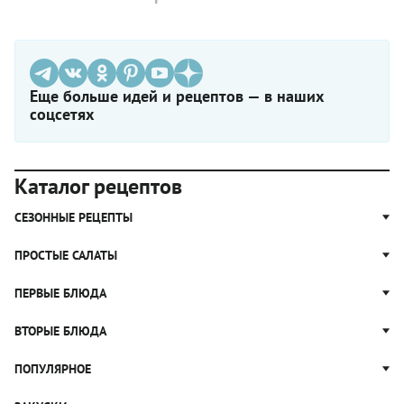
Еще больше идей и рецептов — в наших
соцсетях
Каталог рецептов
СЕЗОННЫЕ РЕЦЕПТЫ
Рецепты из капусты
ПРОСТЫЕ САЛАТЫ
Блюда с картошкой
Простые салаты
ПЕРВЫЕ БЛЮДА
Рецепты с грибами
Салат Оливье
Яблочные пироги
Щи
ВТОРЫЕ БЛЮДА
Салат Цезарь
Рецепты с клюквой
Борщ
Салат Нисуаз
Котлеты
ПОПУЛЯРНОЕ
Блюда из тыквы
Рассольник
Салат Мимоза
Плов
Гороховый суп
Пицца