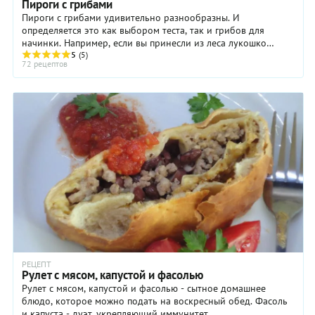
Пироги с грибами
Пироги с грибами удивительно разнообразны. И
определяется это как выбором теста, так и грибов для
начинки. Например, если вы принесли из леса лукошко
подосиновиков, подберёзовиков и ...
5
(5)
72 рецептов
РЕЦЕПТ
Рулет с мясом, капустой и фасолью
Рулет с мясом, капустой и фасолью - сытное домашнее
блюдо, которое можно подать на воскресный обед. Фасоль
и капуста - дуэт, укрепляющий иммунитет.