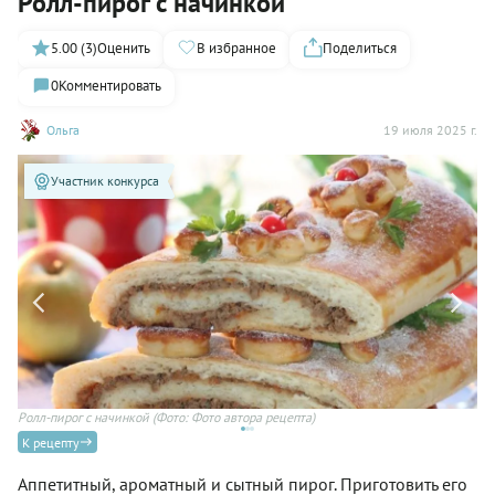
Ролл-пирог с начинкой
5.00 (3)
Оценить
В избранное
Поделиться
0
Комментировать
Ольга
19 июля 2025 г.
Участник конкурса
Ролл-пирог с начинкой
(Фото: Фото автора рецепта)
Ро
К рецепту
Аппетитный, ароматный и сытный пирог. Приготовить его