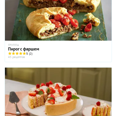
ГРУППА
Пирог с фаршем
5
(2)
45 рецептов