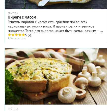
ГРУППА
Пироги с мясом
Рецепты пирогов с мясом есть практически во всех
национальных кухнях мира. И вариантов их – великое
множество.Тесто для пирогов может быть самым разным – с
дрожжами и без, слоеное, ...
5
(5)
116 рецептов
ГРУППА