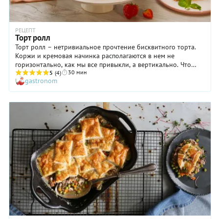
РЕЦЕПТ
Торт ролл
Торт ролл – нетривиальное прочтение бисквитного торта.
Коржи и кремовая начинка располагаются в нем не
горизонтально, как мы все привыкли, а вертикально. Что
30 мин
делает этот торт гораздо интереснее, как по виду, так и на
5
(4)
gastronom
вкус! Приготовить такой необычный десерт достаточно
легко. Повозиться придется только с тем, чтобы свернуть
корж рулетом. Но благодаря нашему пошаговому рецепту, у
вас все получится! Посмотрите на торт по-новому!