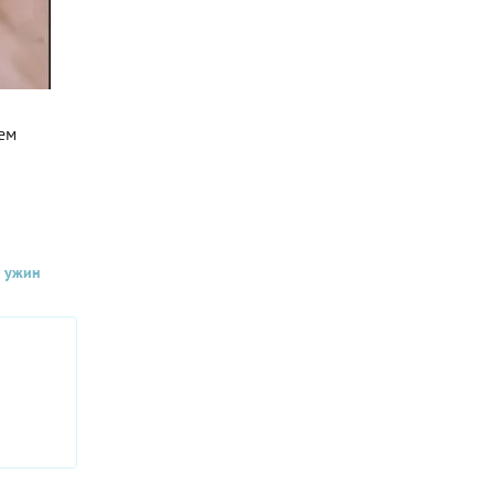
ем
 ужин