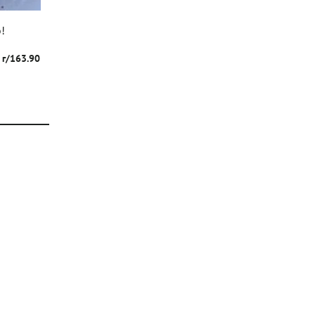
!
 г/163.90