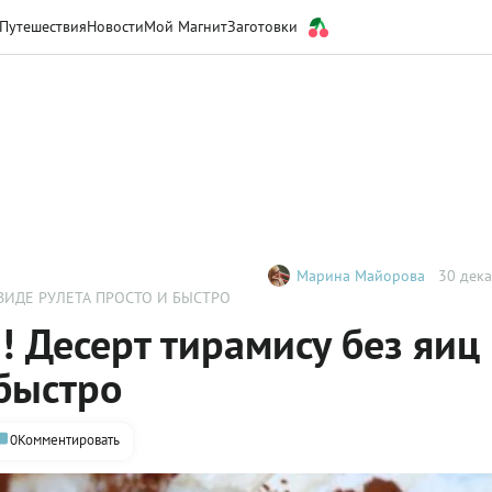
Путешествия
Новости
Мой Магнит
Заготовки
Марина Майорова
30 дека
 ВИДЕ РУЛЕТА ПРОСТО И БЫСТРО
! Десерт тирамису без яиц
 быстро
0
Комментировать