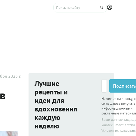
бря 2025 г.
Лучшие
Подписать
рецепты и
 в
идеи для
Нажимая на кнопку, я
соглашаюсь получать
вдохновения
информационные и
рекламные материал
каждую
Ваши данные защищ
неделю
Yandex SmartCaptcha
Условия использован