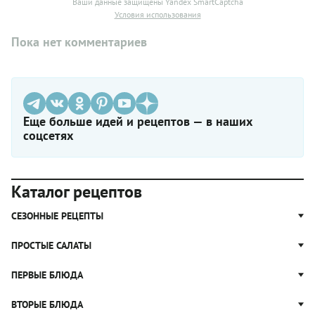
Ваши данные защищены Yandex SmartCaptcha
Условия использования
Пока нет комментариев
Еще больше идей и рецептов — в наших
соцсетях
Каталог рецептов
СЕЗОННЫЕ РЕЦЕПТЫ
Рецепты из капусты
ПРОСТЫЕ САЛАТЫ
Блюда с картошкой
Простые салаты
ПЕРВЫЕ БЛЮДА
Рецепты с грибами
Салат Оливье
Яблочные пироги
Щи
ВТОРЫЕ БЛЮДА
Салат Цезарь