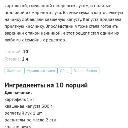
картошкой, смешанной с жареным луком, и политые
подливой из жареного лука. В семье мужа в картофельную
начинку добавляли квашеную капусту. Капуста придавала
приятную кислинку. Впоследствии я тоже стала готовить
вареники с такой начинкой, и этот рецепт стал одним из
любимых семейных рецептов.
Порций:
10
Готовка:
2 ч
Жарение
Украинская кухня
Обед
Второе блюдо
Ингредиенты на 10 порций
Для начинки:
картофель 1 кг
квашеная капуста 300 г
репчатый лук 1 шт.
растительное масло 2 ст.л.
соль по вкусу