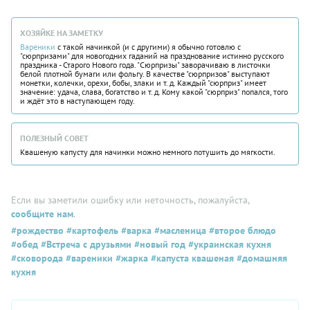
ХОЗЯЙКЕ НА ЗАМЕТКУ
Вареники
с такой начинкой (и с другими) я обычно готовлю с
"сюрпризами" для новогодних гаданий на празднование истинно русского
праздника - Старого Нового года. "Сюрпризы" заворачиваю в листочки
белой плотной бумаги или фольгу. В качестве "сюрпризов" выступают
монетки, колечки, орехи, бобы, злаки и т. д. Каждый "сюрприз" имеет
значение: удача, слава, богатство и т. д. Кому какой "сюрприз" попался, того
и ждёт это в наступающем году.
ПОЛЕЗНЫЙ СОВЕТ
Квашеную капусту для начинки можно немного потушить до мягкости.
Если вы заметили ошибку или неточность, пожалуйста,
сообщите нам
.
#рождество
#картофель
#варка
#масленица
#второе блюдо
#обед
#Встреча с друзьями
#новый год
#украинская кухня
#сковорода
#вареники
#жарка
#капуста квашеная
#домашняя
кухня