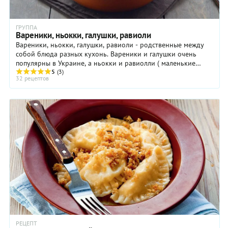
ГРУППА
Вареники, ньокки, галушки, равиоли
Вареники, ньокки, галушки, равиоли - родственные между
собой блюда разных кухонь. Вареники и галушки очень
популярны в Украине, а ньокки и равиолли ( маленькие
пельмени) - популярные итальянские блюда ...
5
(3)
32 рецептов
РЕЦЕПТ