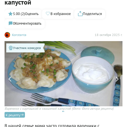
капустой
5.00 (2)
Оценить
В избранное
Поделиться
0
Комментировать
Konstanta
18 октября 2025 г.
Участник конкурса
Вареники с картошкой и квашеной капустой
(Фото: Фото автора рецепта)
Ва
К рецепту
В нашей семье мама часто готовила вареники с