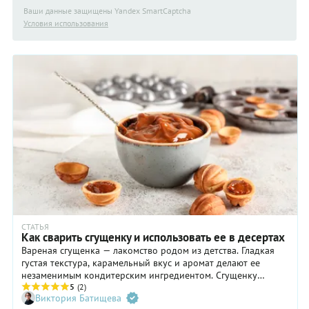
Ваши данные защищены Yandex SmartCaptcha
Условия использования
СТАТЬЯ
Как сварить сгущенку и использовать ее в десертах
Вареная сгущенка — лакомство родом из детства. Гладкая
густая текстура, карамельный вкус и аромат делают ее
незаменимым кондитерским ингредиентом. Сгущенку
добавляют в кремы, тесто, наполняют вафельные трубочки и
5
(2)
Виктория Батищева
орешки, прослаивают вафли, мороженое и просто едят