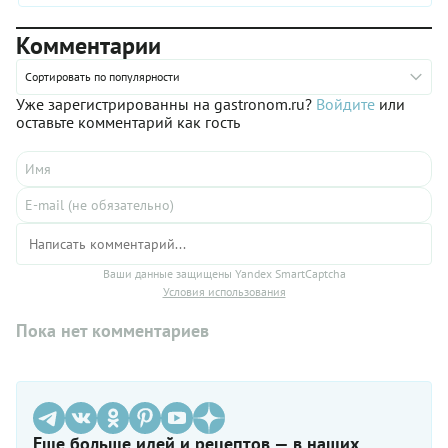
ложкой. В магазинах можно купить уже готовую сгущенку
или сварить ее самостоятельно — это нетрудно, если
Комментарии
следовать нашим советам.
Сортировать по популярности
Уже зарегистрированны на gastronom.ru?
Войдите
или
оставьте комментарий как гость
Ваши данные защищены Yandex SmartCaptcha
Условия использования
Пока нет комментариев
Еще больше идей и рецептов — в наших