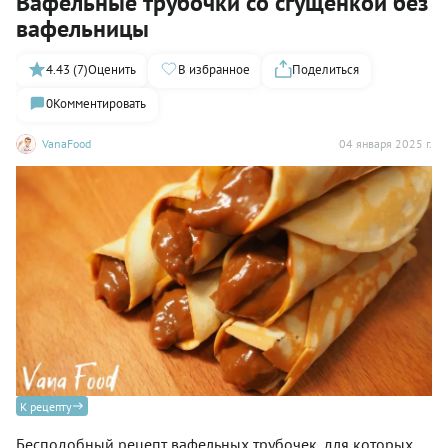
Вафельные трубочки со сгущенкой без
вафельницы
4.43 (7)
Оценить
В избранное
Поделиться
0
Комментировать
VanaFood
04 января 2025 г.
К рецепту
Бесподобный рецепт вафельных трубочек, для которых