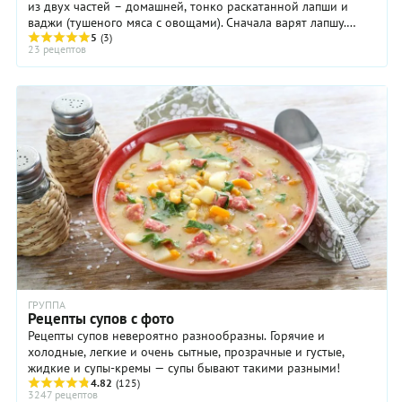
из двух частей – домашней, тонко раскатанной лапши и
ваджи (тушеного мяса с овощами). Сначала варят лапшу.
Мясо обжаривают на сковороде до ...
5
(3)
23 рецептов
ГРУППА
Рецепты супов с фото
Рецепты супов невероятно разнообразны. Горячие и
холодные, легкие и очень сытные, прозрачные и густые,
жидкие и супы-кремы — супы бывают такими разными!
4.82
(125)
3247 рецептов