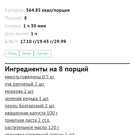
Калории:
364.85 ккал/порция
Порций:
8
Готовка:
1 ч 30 мин
Доп. время:
1 ч
Б/Ж/У:
17.10 г/19.43 г/29.99
Обед
Ужин
Лагман
Ингредиенты на 8 порций
мякоть говядины 0,5 кг
лук репчатый 2 шт.
морковь 2 шт.
зеленая редька 1 шт.
перец болгарский 2 шт.
квашенная капуста 100 г
томатная паста 2 ст.л.
растительное масло 120 г
упаковка лагманной лапши 1 шт.