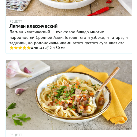
РЕЦЕПТ
Лагман классический
Лагман классический — культовое блюдо многих
народностей Средней Азии. Готовят его и узбеки, и татары, и
таджики, но родоночальниками этого густого супа являются
2 ч 30 мин
уйгуры, когда-то населявшие южные ...
4.98
(41)
РЕЦЕПТ