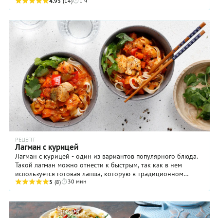
1 ч
от безысходности — в случае, ...
4.93
(14)
РЕЦЕПТ
Лагман с курицей
Лагман с курицей - один из вариантов популярного блюда.
Такой лагман можно отнести к быстрым, так как в нем
используется готовая лапша, которую в традиционном
30 мин
рецепте вытягивают руками из одного ...
5
(8)