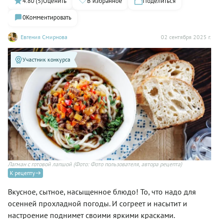
4.80 (5)
Оценить
В избранное
Поделиться
0
Комментировать
Евгения Смирнова
02 сентября 2025 г.
Участник конкурса
Лагман с готовой лапшой
(Фото: Фото пользователя, автора рецепта)
К рецепту
Вкусное, сытное, насыщенное блюдо! То, что надо для
осенней прохладной погоды. И согреет и насытит и
настроение поднимет своими яркими красками.