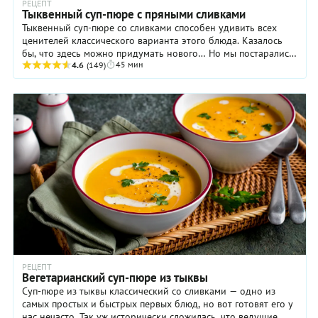
РЕЦЕПТ
Тыквенный суп-пюре с пряными сливками
Тыквенный суп-пюре со сливками способен удивить всех
ценителей классического варианта этого блюда. Казалось
бы, что здесь можно придумать нового… Но мы постарались,
45 мин
и все получилось, причем наилучшим ...
4.6
(149)
РЕЦЕПТ
Вегетарианский суп-пюре из тыквы
Суп-пюре из тыквы классический со сливками — одно из
самых простых и быстрых первых блюд, но вот готовят его у
нас нечасто. Так уж исторически сложилась, что ведущие