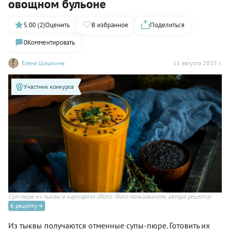
овощном бульоне
5.00 (2)
Оценить
В избранное
Поделиться
0
Комментировать
Елена Шашкина
11 августа 2025 г.
Участник конкурса
Суп-пюре из тыквы и картофеля
(Фото: Фото пользователя, автора рецепта)
К рецепту
Из тыквы получаются отменные супы-пюре. Готовить их