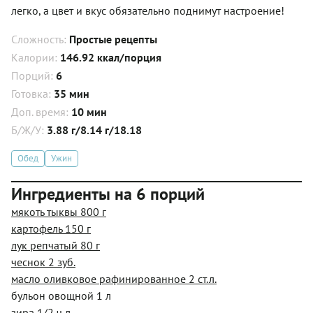
легко, а цвет и вкус обязательно поднимут настроение!
Сложность:
Простые рецепты
Калории:
146.92 ккал/порция
Порций:
6
Готовка:
35 мин
Доп. время:
10 мин
Б/Ж/У:
3.88 г/8.14 г/18.18
Обед
Ужин
Ингредиенты на 6 порций
мякоть тыквы 800 г
картофель 150 г
лук репчатый 80 г
чеснок 2 зуб.
масло оливковое рафинированное 2 ст.л.
бульон овощной 1 л
зира 1/2 ч.л.