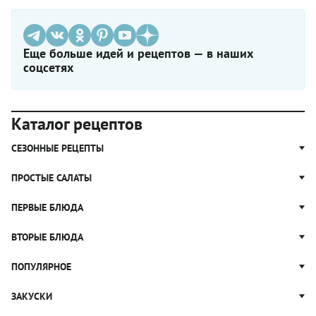
Еще больше идей и рецептов — в наших
соцсетях
Каталог рецептов
СЕЗОННЫЕ РЕЦЕПТЫ
Рецепты из капусты
ПРОСТЫЕ САЛАТЫ
Блюда с картошкой
Простые салаты
ПЕРВЫЕ БЛЮДА
Рецепты с грибами
Салат Оливье
Яблочные пироги
Щи
ВТОРЫЕ БЛЮДА
Салат Цезарь
Рецепты с клюквой
Борщ
Салат Нисуаз
Котлеты
ПОПУЛЯРНОЕ
Блюда из тыквы
Рассольник
Салат Мимоза
Плов
Гороховый суп
Пицца
ЗАКУСКИ
Крабовый салат
Пельмени
Суп солянка
Сырники