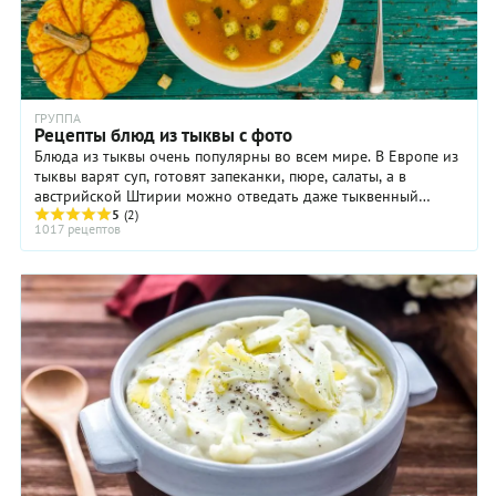
ГРУППА
Рецепты блюд из тыквы с фото
Блюда из тыквы очень популярны во всем мире. В Европе из
тыквы варят суп, готовят запеканки, пюре, салаты, а в
австрийской Штирии можно отведать даже тыквенный
шнапс и тыквенный кофе. В Армении тыкву ...
5
(2)
1017 рецептов