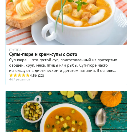
ГРУППА
Супы-пюре и крем-супы с фото
Суп-пюре — это густой суп, приготовленный из протертых
овощей, круп, мяса, птицы или рыбы. Суп-пюре часто
используют в диетическом и детском питании. В основе
супа-пюре лежит мясной или рыбный бульон ...
4.86
(22)
467 рецептов