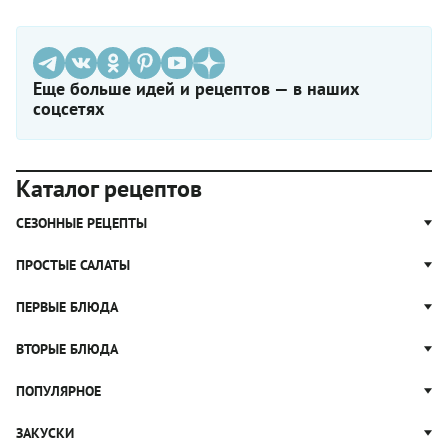
Еще больше идей и рецептов — в наших
соцсетях
Каталог рецептов
СЕЗОННЫЕ РЕЦЕПТЫ
Рецепты из капусты
ПРОСТЫЕ САЛАТЫ
Блюда с картошкой
Простые салаты
ПЕРВЫЕ БЛЮДА
Рецепты с грибами
Салат Оливье
Яблочные пироги
Щи
ВТОРЫЕ БЛЮДА
Салат Цезарь
Рецепты с клюквой
Борщ
Салат Нисуаз
Котлеты
ПОПУЛЯРНОЕ
Блюда из тыквы
Рассольник
Салат Мимоза
Плов
Гороховый суп
Пицца
ЗАКУСКИ
Крабовый салат
Пельмени