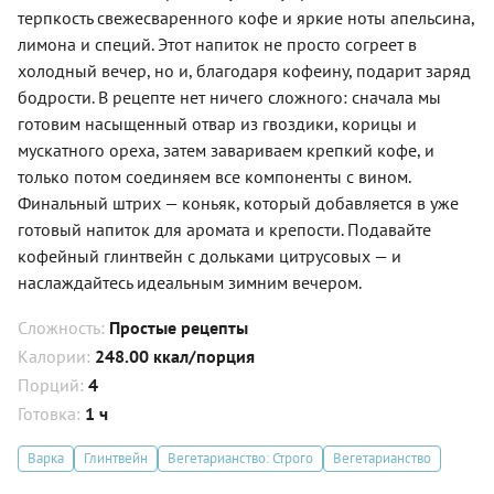
терпкость свежесваренного кофе и яркие ноты апельсина,
лимона и специй. Этот напиток не просто согреет в
холодный вечер, но и, благодаря кофеину, подарит заряд
бодрости. В рецепте нет ничего сложного: сначала мы
готовим насыщенный отвар из гвоздики, корицы и
мускатного ореха, затем завариваем крепкий кофе, и
только потом соединяем все компоненты с вином.
Финальный штрих — коньяк, который добавляется в уже
готовый напиток для аромата и крепости. Подавайте
кофейный глинтвейн с дольками цитрусовых — и
наслаждайтесь идеальным зимним вечером.
Сложность:
Простые рецепты
Калории:
248.00 ккал/порция
Порций:
4
Готовка:
1 ч
Варка
Глинтвейн
Вегетарианство: Строго
Вегетарианство