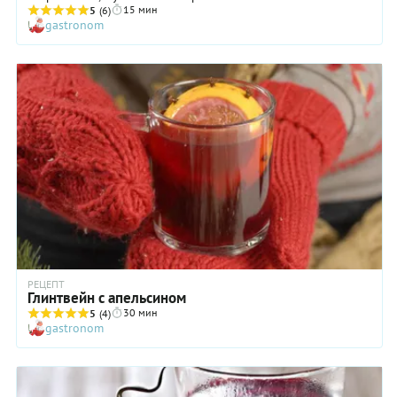
15 мин
ингредиентов — кофе с коньяком, которым никого не
5
(6)
gastronom
удивишь. А вот красное вино в составе такого крепкого,
строгого и, казалось бы, самодостаточного напитка,
добавляет ему эмоций и даже страсти. Красивое
дополнение — кусочки сахара в апельсиновой цедре. Их
можно добавить в горячий кофейный пунш, а можно, не
устояв перед искушением, похрустеть ими «вприкуску».
РЕЦЕПТ
Глинтвейн с апельсином
30 мин
5
(4)
gastronom