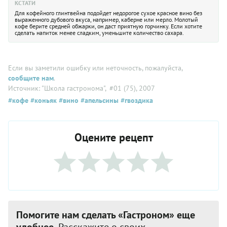
КСТАТИ
Для кофейного глинтвейна подойдет недорогое сухое красное вино без
выраженного дубового вкуса, например, каберне или мерло. Молотый
кофе берите средней обжарки, он даст приятную горчинку. Если хотите
сделать напиток менее сладким, уменьшите количество сахара.
Если вы заметили ошибку или неточность, пожалуйста,
сообщите нам
.
Источник: "Школа гастронома"
, #01 (75), 2007
#кофе
#коньяк
#вино
#апельсины
#гвоздика
Оцените рецепт
Помогите нам сделать «Гастроном» еще
удобнее.
Расскажите о своих