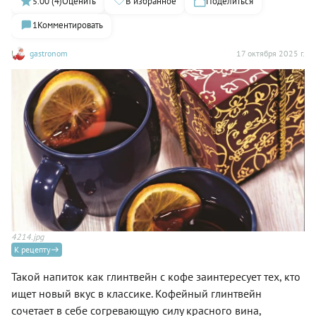
5.00 (4)
Оценить
В избранное
Поделиться
1
Комментировать
gastronom
17 октября 2025 г.
4214.jpg
К рецепту
Такой напиток как глинтвейн с кофе заинтересует тех, кто
ищет новый вкус в классике. Кофейный глинтвейн
сочетает в себе согревающую силу красного вина,