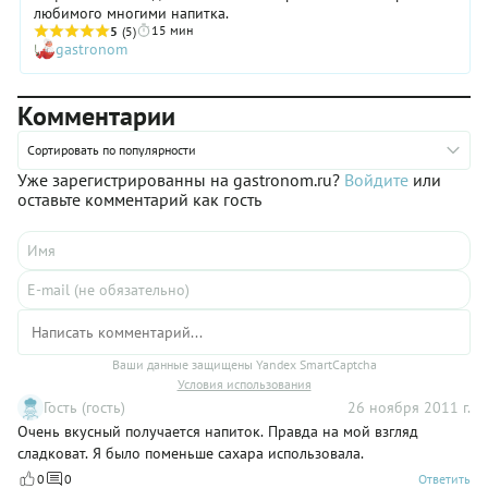
любимого многими напитка.
15 мин
5
(5)
gastronom
Комментарии
Сортировать по популярности
Уже зарегистрированны на gastronom.ru?
Войдите
или
оставьте комментарий как гость
Ваши данные защищены Yandex SmartCaptcha
Условия использования
Гость (гость)
26 ноября 2011 г.
Очень вкусный получается напиток. Правда на мой взгляд
сладковат. Я было поменьше сахара использовала.
0
0
Ответить