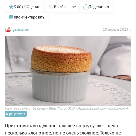
5.00 (4)
Оценить
В избранное
Поделиться
0
Комментировать
gastronom
23 апреля 2025 г.
Горячее суфле от Le Cordon Bleu
(Фото: ООО «Издательский дом «Гастроном»)
К рецепту
Приготовить воздушное, тающее во рту суфле – дело
несколько хлопотное, но не очень сложное. Только не