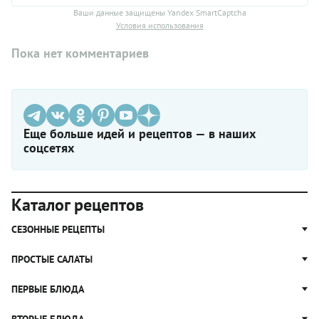
Ваши данные защищены Yandex SmartCaptcha
Условия использования
Пока нет комментариев
Еще больше идей и рецептов — в наших
соцсетях
Каталог рецептов
СЕЗОННЫЕ РЕЦЕПТЫ
Рецепты из капусты
ПРОСТЫЕ САЛАТЫ
Блюда с картошкой
Простые салаты
ПЕРВЫЕ БЛЮДА
Рецепты с грибами
Салат Оливье
Яблочные пироги
Щи