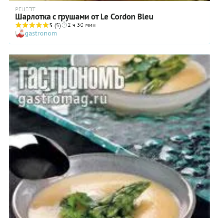
РЕЦЕПТ
Шарлотка с грушами от Le Cordon Bleu
2 ч 30 мин
5
(5)
gastronom