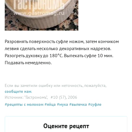
Разровнять поверхность суфле ножом, затем кончиком
лезвия сделать несколько декоративных надрезов.
Разогреть духовку до 180°С. Выпекать суфле 10 мин.
Подавать немедленно.
Если вы заметили ошибку или неточность, пожалуйста,
сообщите нам
.
Источник: "Гастрономъ"
, #10 (57), 2006
#рецепты с молоком
#яйца
#мука
#выпечка
#суфле
Оцените рецепт