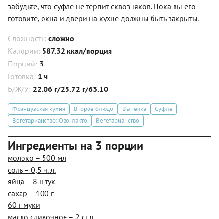
забудьте, что суфле не терпит сквозняков. Пока вы его
готовите, окна и двери на кухне должны быть закрыты.
Сложность:
сложно
Калории:
587.32 ккал/порция
Порций:
3
Готовка:
1 ч
Б/Ж/У:
22.06 г/25.72 г/63.10
Французская кухня
Второе блюдо
Выпечка
Суфле
Вегетарианство: Ово-лакто
Вегетарианство
Ингредиенты на 3 порции
молоко – 500 мл
соль – 0,5 ч. л.
яйца – 8 штук
сахар – 100 г
60 г муки
масло сливочное – 2 ст.л.