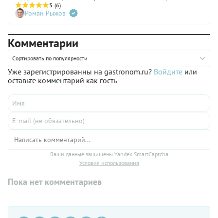
пойти в магазин и купить уже готовые, но ведь лучшие
5
(6)
Роман Рыжов
рогалики — это домашние, согласны? В нашей подборке
представлены как сладкие, так и несладкие начинки —
выбирайте на любой вкус.
Комментарии
Сортировать по популярности
Уже зарегистрированны на gastronom.ru?
Войдите
или
оставьте комментарий как гость
Ваши данные защищены Yandex SmartCaptcha
Условия использования
Пока нет комментариев