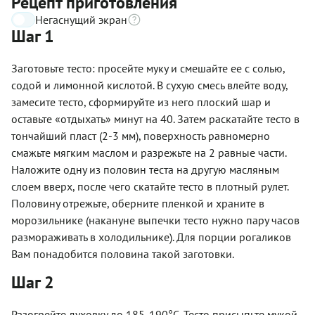
Рецепт приготовления
Негаснущий экран
Шаг 1
Заготовьте тесто: просейте муку и смешайте ее с солью,
содой и лимонной кислотой. В сухую смесь влейте воду,
замесите тесто, сформируйте из него плоский шар и
оставьте «отдыхать» минут на 40. Затем раскатайте тесто в
тончайший пласт (2-3 мм), поверхность равномерно
смажьте мягким маслом и разрежьте на 2 равные части.
Наложите одну из половин теста на другую масляным
слоем вверх, после чего скатайте тесто в плотный рулет.
Половину отрежьте, оберните пленкой и храните в
морозильнике (накануне выпечки тесто нужно пару часов
размораживать в холодильнике). Для порции рогаликов
Вам понадобится половина такой заготовки.
Шаг 2
Разогрейте духовку до 185-190°С. Тесто присыпьте мукой