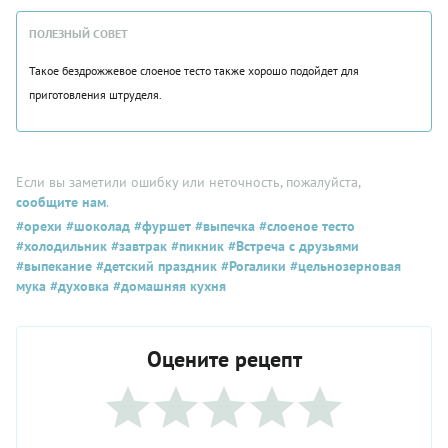
ПОЛЕЗНЫЙ СОВЕТ
Такое бездрожжевое слоеное тесто также хорошо подойдет для
приготовления штруделя.
Если вы заметили ошибку или неточность, пожалуйста,
сообщите нам
.
#орехи
#шоколад
#фуршет
#выпечка
#слоеное тесто
#холодильник
#завтрак
#пикник
#Встреча с друзьями
#выпекание
#детский праздник
#Рогалики
#цельнозерновая
мука
#духовка
#домашняя кухня
Оцените рецепт