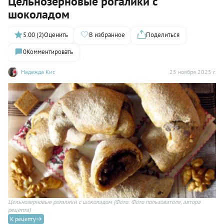
Цельнозерновые рогалики с
шоколадом
5.00 (2)
Оценить
В избранное
Поделиться
0
Комментировать
Надежда Кис
25 ноября 2025 г.
Цельнозерновые рогалики с шоколадом
(Фото: Фото пользователя, автора
рецепта)
К рецепту