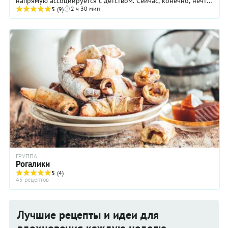
напрямую ассоциируется с детством. Сейчас, конечно, нечто
2 ч 30 мин
похожее вы легко можете купить в ...
5
(9)
ГРУППА
Рогалики
5
(4)
45 рецептов
Лучшие рецепты и идеи для