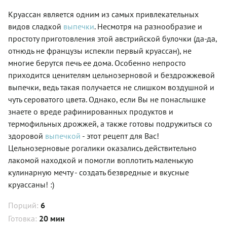
Круассан является одним из самых привлекательных
видов сладкой
выпечки
. Несмотря на разнообразие и
простоту приготовления этой австрийской булочки (да-да,
отнюдь не французы испекли первый круассан), не
многие берутся печь ее дома. Особенно непросто
приходится ценителям цельнозерновой и бездрожжевой
выпечки, ведь такая получается не слишком воздушной и
чуть сероватого цвета. Однако, если Вы не понаслышке
знаете о вреде рафинированных продуктов и
термофильных дрожжей, а также готовы подружиться со
здоровой
выпечкой
- этот рецепт для Вас!
Цельнозерновые рогалики оказались действительно
лакомой находкой и помогли воплотить маленькую
кулинарную мечту - создать безвредные и вкусные
круассаны! :)
Порций:
6
Готовка:
20 мин