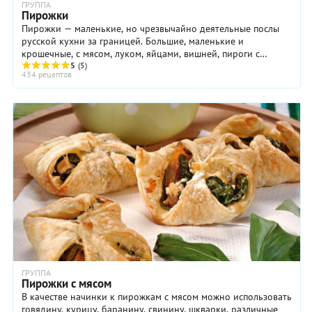
ГРУППА
Пирожки
Пирожки — маленькие, но чрезвычайно деятельные послы
русской кухни за границей. Большие, маленькие и
крошечные, с мясом, луком, яйцами, вишней, пироги с
творогом, пирожки с грибами и пирожочки с ...
5
(5)
434 рецептов
ГРУППА
Пирожки с мясом
В качестве начинки к пирожкам с мясом можно использовать
говядину, курицу, баранину, свинину, шкварки, различные