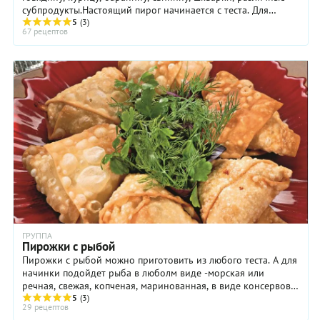
субпродукты.Настоящий пирог начинается с теста. Для
приготовления пирожков используют ...
5
(3)
67 рецептов
ГРУППА
Пирожки с рыбой
Пирожки с рыбой можно приготовить из любого теста. А для
начинки подойдет рыба в люболм виде -морская или
речная, свежая, копченая, маринованная, в виде консервов и
даже соленая, например, ...
5
(3)
29 рецептов