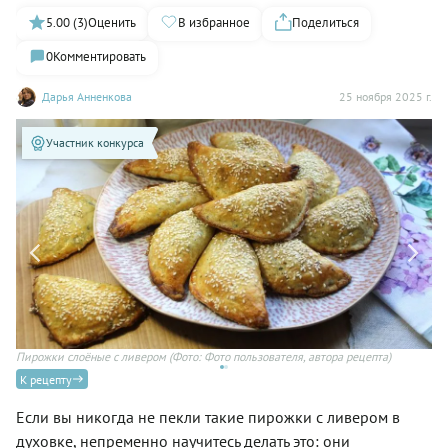
5.00 (3)
Оценить
В избранное
Поделиться
0
Комментировать
Дарья Анненкова
25 ноября 2025 г.
Участник конкурса
Пирожки слоёные с ливером
(Фото: Фото пользователя, автора рецепта)
Ре
ре
К рецепту
Если вы никогда не пекли такие пирожки с ливером в
духовке, непременно научитесь делать это: они