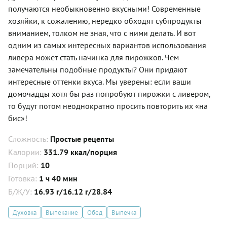
получаются необыкновенно вкусными! Современные
хозяйки, к сожалению, нередко обходят субпродукты
вниманием, толком не зная, что с ними делать. И вот
одним из самых интересных вариантов использования
ливера может стать начинка для пирожков. Чем
замечательны подобные продукты? Они придают
интересные оттенки вкуса. Мы уверены: если ваши
домочадцы хотя бы раз попробуют пирожки с ливером,
то будут потом неоднократно просить повторить их «на
бис»!
Сложность:
Простые рецепты
Калории:
331.79 ккал/порция
Порций:
10
Готовка:
1 ч 40 мин
Б/Ж/У:
16.93 г/16.12 г/28.84
Духовка
Выпекание
Обед
Выпечка