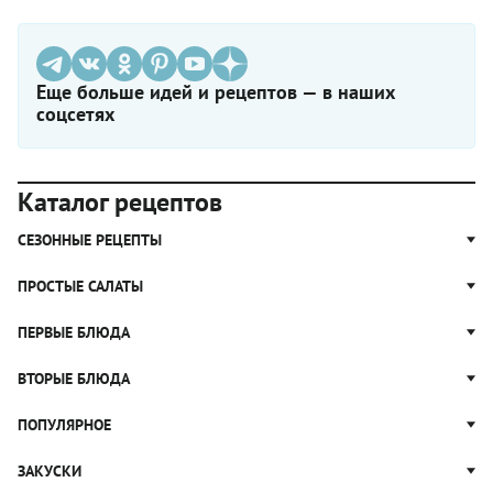
Еще больше идей и рецептов — в наших
соцсетях
Каталог рецептов
СЕЗОННЫЕ РЕЦЕПТЫ
Рецепты из капусты
ПРОСТЫЕ САЛАТЫ
Блюда с картошкой
Простые салаты
ПЕРВЫЕ БЛЮДА
Рецепты с грибами
Салат Оливье
Яблочные пироги
Щи
ВТОРЫЕ БЛЮДА
Салат Цезарь
Рецепты с клюквой
Борщ
Салат Нисуаз
Котлеты
ПОПУЛЯРНОЕ
Блюда из тыквы
Рассольник
Салат Мимоза
Плов
Гороховый суп
Пицца
ЗАКУСКИ
Крабовый салат
Пельмени