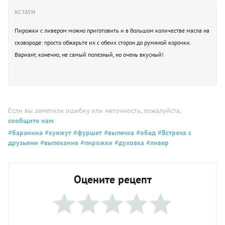
КСТАТИ
Пирожки с ливером можно приготовить и в большом количестве масла на
сковороде: просто обжарьте их с обеих сторон до румяной корочки.
Вариант, конечно, не самый полезный, но очень вкусный!
Если вы заметили ошибку или неточность, пожалуйста,
сообщите нам
.
#баранина
#кунжут
#фуршет
#выпечка
#обед
#Встреча с
друзьями
#выпекание
#пирожки
#духовка
#ливер
Оцените рецепт