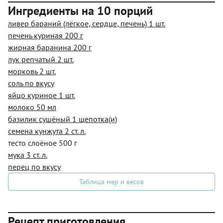
Ингредиенты на 10 порций
ливер бараний (лёгкое, сердце, печень) 1 шт.
печень куриная 200 г
жирная баранина 200 г
лук репчатый 2 шт.
морковь 2 шт.
соль по вкусу
яйцо куриное 1 шт.
молоко 50 мл
базилик сушёный 1 щепотка(и)
семена кунжута 2 ст. л.
тесто слоёное 500 г
мука 3 ст. л.
перец по вкусу
Таблица мер и весов
Рецепт приготовления