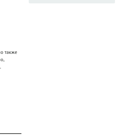
но также
о,
.
5376.jpg