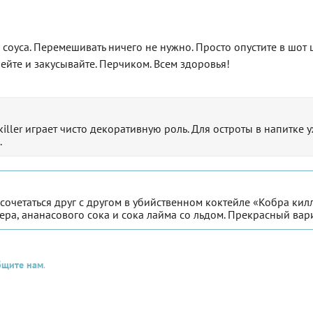
соуса. Перемешивать ничего не нужно. Просто опустите в шот
ейте и закусывайте. Перчиком. Всем здоровья!
killer играет чисто декоративную роль. Для остроты в напитке 
.
очетаться друг с другом в убийственном коктейле «Кобра килл
ера, ананасового сока и сока лайма со льдом. Прекрасный вари
бщите нам
.