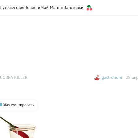
Путешествия
Новости
Мой Магнит
Заготовки
COBRA KILLER
gastronom
08 апр
0
Комментировать