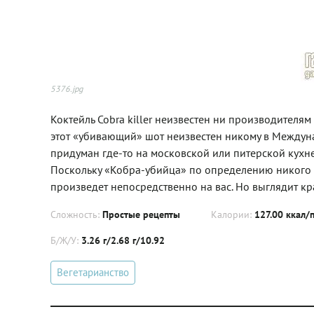
5376.jpg
Коктейль Cobra killer неизвестен ни производителям
этот «убивающий» шот неизвестен никому в Междун
придуман где-то на московской или питерской кухн
Поскольку «Кобра-убийца» по определению никого не
произведет непосредственно на вас. Но выглядит кр
Сложность:
Простые рецепты
Калории:
127.00 ккал/
Б/Ж/У:
3.26 г/2.68 г/10.92
Вегетарианство