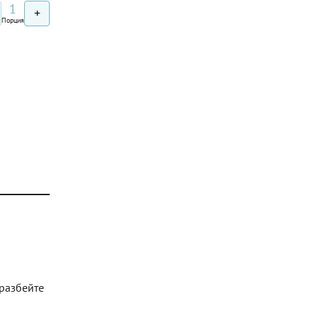
1
+
Порция
 разбейте