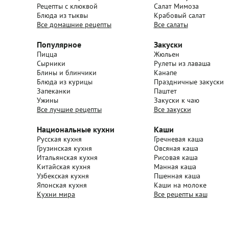
Рецепты с клюквой
Салат Мимоза
Блюда из тыквы
Крабовый салат
Все домашние рецепты
Все салаты
Популярное
Закуски
Пицца
Жюльен
Сырники
Рулеты из лаваша
Блины и блинчики
Канапе
Блюда из курицы
Праздничные закуски
Запеканки
Паштет
Ужины
Закуски к чаю
Все лучшие рецепты
Все закуски
Национальные кухни
Каши
Русская кухня
Гречневая каша
Грузинская кухня
Овсяная каша
Итальянская кухня
Рисовая каша
Китайская кухня
Манная каша
Узбекская кухня
Пшенная каша
Японская кухня
Каши на молоке
Кухни мира
Все рецепты каш