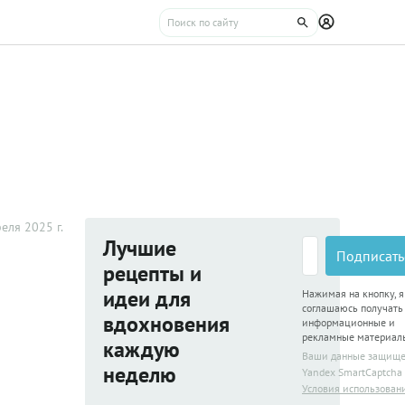
еля 2025 г.
Лучшие
Подписать
рецепты и
идеи для
Нажимая на кнопку, я
соглашаюсь получать
вдохновения
информационные и
рекламные материал
каждую
Ваши данные защищ
неделю
Yandex SmartCaptcha
Условия использован