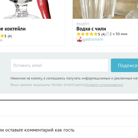
РЕЦЕПТ
е коктейли
Водка с чили
2 ч 30 мин
5
(4)
5
(4)
gastronom
ов
Подписа
Нажимая на кнопку, я соглашаюсь получать информационные и рекламные м
Ваши данные защищены Yandex SmartCaptcha
Условия использования
и оставьте комментарий как гость