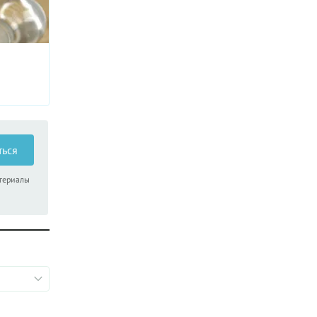
ться
атериалы