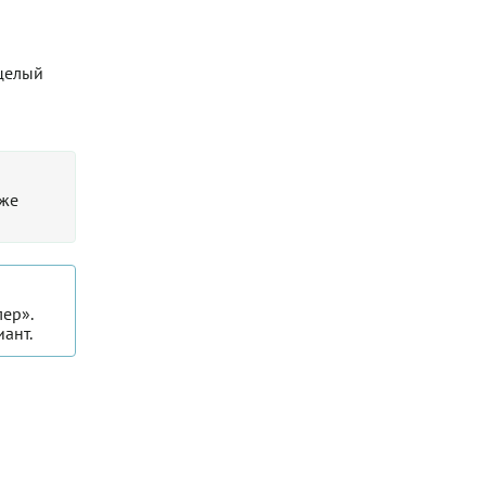
 целый
уже
ер».
ант.