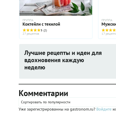
ГРУППА
ГРУППА
Коктейли с текилой
Мужски
5
(2)
27 рецептов
17 рецепт
Лучшие рецепты и идеи для
вдохновения каждую
неделю
Комментарии
Сортировать по популярности
Уже зарегистрированны на gastronom.ru?
Войдите
ил