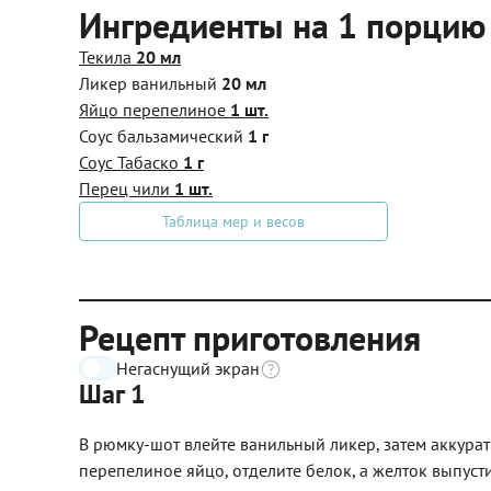
Ингредиенты на 1 порцию
Текила
20 мл
Ликер ванильный
20 мл
Яйцо перепелиное
1 шт.
Соус бальзамический
1 г
Соус Табаско
1 г
Перец чили
1 шт.
Таблица мер и весов
Рецепт приготовления
Негаснущий экран
Шаг 1
В рюмку-шот влейте ванильный ликер, затем аккурат
перепелиное яйцо, отделите белок, а желток выпусти