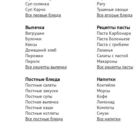
Суп солянка
Рагу
Суп Харчо
Тушеные овощи
Все первые блюда
Все вторые блюда
Выпечка
Рецепты пасты
Ватрушки
Паста Карбонара
Булочки
Паста Болоньезе
Кексы
Паста с грибами
Домашний хлеб
Лазанья
Пирожки
Салаты с пастой
Пироги
Макароны
Все рецепты выпечки
Все рецепты пасты
Постные блюда
Напитки
Постные салаты
Коктейли
Постные закуски
Морсы
Постные супы
Кофе
Постная выпечка
Лимонад
Постные каши
Компоты
Постные котлеты
Смузи
Все постные блюда
Все напитки