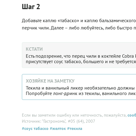
Шаг 2
Добавьте каплю «табаско» и каплю бальзамического 
перчик чили. Далее – либо любуйтесь, либо быстро п
КСТАТИ
Есть подозрение, что перец чили в коктейле Cobra 
присутствует соус табаско, большего и не требуется
ХОЗЯЙКЕ НА ЗАМЕТКУ
Текила и ванильный ликер необязательно должны с
Попробуйте лонг-дринк из текилы, ванильного лик
Если вы заметили ошибку или неточность, пожалуйста,
соо
Источник: "Гастрономъ"
, #05 (64), 2007
#соус табаско
#желток
#текила