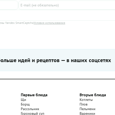
ны Yandex SmartCaptcha
Условия использования
ольше идей и рецептов — в наших соцсетях
Первые блюда
Вторые блюда
Щи
Котлеты
Борщ
Плов
Рассольник
Пельмени
Гороховый суп
Вареники