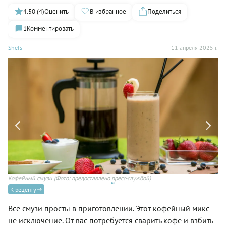
4.50 (4)
Оценить
В избранное
Поделиться
1
Комментировать
Shefs
11 апреля 2025 г.
Кофейный смузи
(Фото: предоставлено пресс-службой)
Па
пр
К рецепту
Все смузи просты в приготовлении. Этот кофейный микс -
не исключение. От вас потребуется сварить кофе и взбить