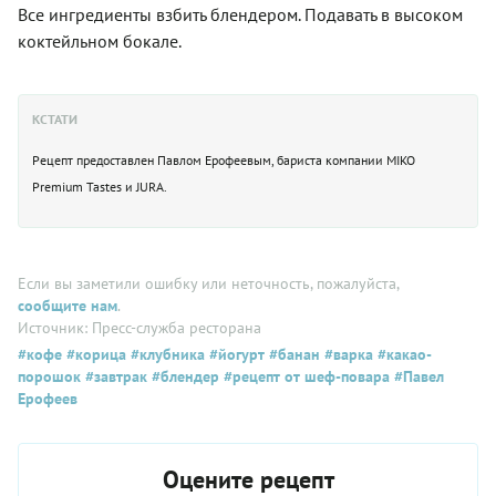
Все ингредиенты взбить блендером. Подавать в высоком
коктейльном бокале.
КСТАТИ
Рецепт предоставлен Павлом Ерофеевым, бариста компании MIKO
Premium Tastes и JURA.
Если вы заметили ошибку или неточность, пожалуйста,
сообщите нам
.
Источник: Пресс-служба ресторана
#кофе
#корица
#клубника
#йогурт
#банан
#варка
#какао-
порошок
#завтрак
#блендер
#рецепт от шеф-повара
#Павел
Ерофеев
Оцените рецепт