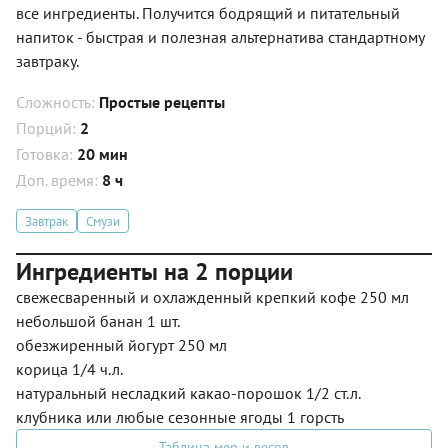
все ингредиенты. Получится бодрящий и питательный
напиток - быстрая и полезная альтернатива стандартному
завтраку.
Сложность:
Простые рецепты
Порций:
2
Готовка:
20 мин
Доп. время:
8 ч
Завтрак
Смузи
Ингредиенты на 2 порции
свежесваренный и охлажденный крепкий кофе 250 мл
небольшой банан 1 шт.
обезжиренный йогурт 250 мл
корица 1/4 ч.л.
натуральный несладкий какао-порошок 1/2 ст.л.
клубника или любые сезонные ягоды 1 горсть
Таблица мер и весов