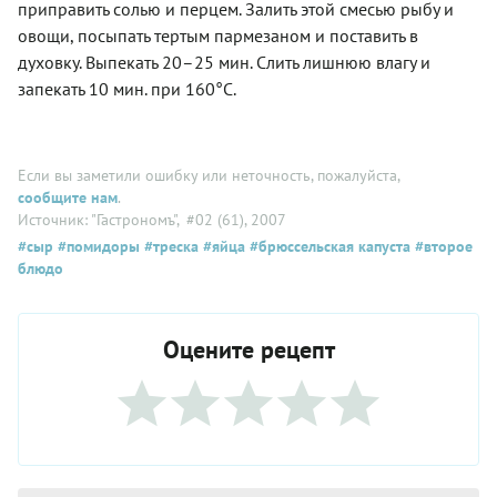
приправить солью и перцем. Залить этой смесью рыбу и
овощи, посыпать тертым пармезаном и поставить в
духовку. Выпекать 20–25 мин. Слить лишнюю влагу и
запекать 10 мин. при 160°С.
Если вы заметили ошибку или неточность, пожалуйста,
сообщите нам
.
Источник: "Гастрономъ"
, #02 (61), 2007
#сыр
#помидоры
#треска
#яйца
#брюссельская капуста
#второе
блюдо
Оцените рецепт