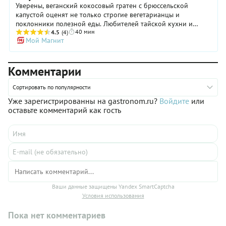
Уверены, веганский кокосовый гратен с брюссельской
капустой оценят не только строгие вегетарианцы и
поклонники полезной еды. Любителей тайской кухни и
40 мин
гурманов он тоже не оставит равнодушными. Блюдо с
4.5
(4)
Мой Магнит
французским названием представляет собой обычную
запеканку. На родине его готовят чаще всего из картофеля.
По нашему рецепту gratin получился изысканным, с
Комментарии
пикантным соусом. Его «изюминка» — заправка из
растительного молока с лимонной цедрой и специями. Если
в семье есть не только веганы, запеченные зеленые
Сортировать по популярности
кочанчики для отдельной подачи посыпьте тертым сыром —
Уже зарегистрированны на gastronom.ru?
Войдите
или
нереально вкусно! Либо подайте гарниром к мясу, птице.
оставьте комментарий как гость
Ваши данные защищены Yandex SmartCaptcha
Условия использования
Пока нет комментариев