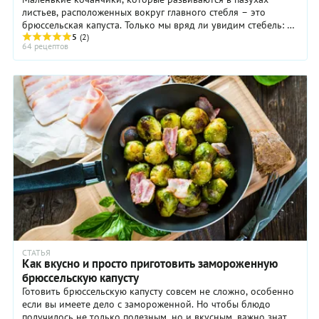
листьев, расположенных вокруг главного стебля – это
брюссельская капуста. Только мы вряд ли увидим стебель: в
продажу поступают только ...
5
(2)
64 рецептов
СТАТЬЯ
Как вкусно и просто приготовить замороженную
брюссельскую капусту
Готовить брюссельскую капусту совсем не сложно, особенно
если вы имеете дело с замороженной. Но чтобы блюдо
получилось не только полезным, но и вкусным, важно знать