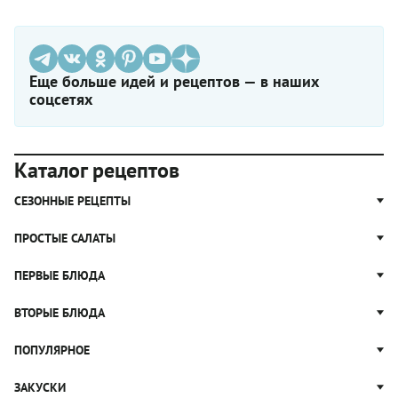
Еще больше идей и рецептов — в наших
соцсетях
Каталог рецептов
СЕЗОННЫЕ РЕЦЕПТЫ
Рецепты из капусты
ПРОСТЫЕ САЛАТЫ
Блюда с картошкой
Простые салаты
ПЕРВЫЕ БЛЮДА
Рецепты с грибами
Салат Оливье
Яблочные пироги
Щи
ВТОРЫЕ БЛЮДА
Салат Цезарь
Рецепты с клюквой
Борщ
Салат Нисуаз
Котлеты
ПОПУЛЯРНОЕ
Блюда из тыквы
Рассольник
Салат Мимоза
Плов
Гороховый суп
Пицца
ЗАКУСКИ
Крабовый салат
Пельмени