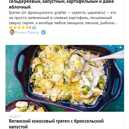
сельдереевый, капустный, картофельный и даже
яблочный
Гратен (от французского gratter — скрести, царапать) — это
не просто запеченный в сливках картофель, посыпанный
сверху сыром, а вообще любое овощное, мясное, рыбное
или сладкое блюдо, приготовленное в духовке с
5
(5)
Роман Рыжов
образованием румяной корочки. В ресторанах и кафе
иногда можно встретить выражение «о-гратен» (au gratin),
что означает не столько блюдо, сколько способ
приготовления.
РЕЦЕПТ
Веганский кокосовый гратен с брюссельской
капустой