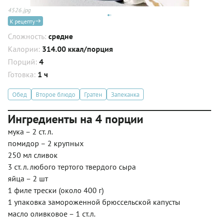
4526.jpg
К рецепту
Сложность:
средне
Калории:
314.00 ккал/порция
Порций:
4
Готовка:
1 ч
Обед
Второе блюдо
Гратен
Запеканка
Ингредиенты на 4 порции
мука – 2 ст. л.
помидор – 2 крупных
250 мл сливок
3 ст. л. любого тертого твердого сыра
яйца – 2 шт
1 филе трески (около 400 г)
1 упаковка замороженной брюссельской капусты
масло оливковое – 1 ст.л.