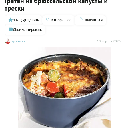
Гратен из брюссельской капусты и
трески
4.67 (3)
Оценить
В избранное
Поделиться
0
Комментировать
gastronom
18 апреля 2025 г.
45