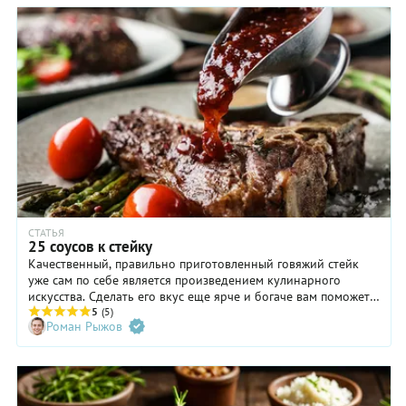
СТАТЬЯ
25 соусов к стейку
Качественный, правильно приготовленный говяжий стейк
уже сам по себе является произведением кулинарного
искусства. Сделать его вкус еще ярче и богаче вам поможет
соус. Ведь даже бриллианту нужна хорошая огранка,
5
(5)
Роман Рыжов
согласитесь! В нашей статье собраны самые интересные
соусы для стейков со всего света — готовьте, пробуйте,
выбирайте для себя лучшее.