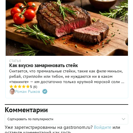
СТАТЬЯ
Как вкусно замариновать стейк
Считается, что премиальные стейки, такие как филе-миньон,
рибай, стриплойн или тибон, не нуждаются ни в каком
«тюнинге» — им достаточно только крупной морской соли и
свежемолотого черного перца. А что насчет мачете, фланка и
5
(6)
Роман Рыжов
других альтернативных стейков? Ведь это мясо, если его
правильно подготовить и прожарить, по вкусу ничуть не
уступает самым лучшим отрубам, но стоит при этом в два, а
Комментарии
то и в три раза дешевле. Здесь-то вам и поможет маринад!
Рассказываем, как вкусно замариновать стейки.
Сортировать по популярности
Уже зарегистрированны на gastronom.ru?
Войдите
или
оставьте комментарий как гость