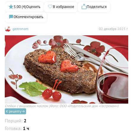
5.00 (4)
Оценить
В избранное
Поделиться
0
Комментировать
gastronom
02 декабря 2025 г.
Стейки с вишневым маслом
(Фото: ООО «Издательский дом «Гастроном»)
К рецепту
Порций:
2
Готовка:
1 ч