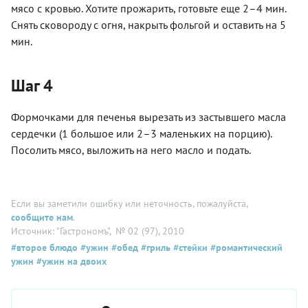
мясо с кровью. Хотите прожарить, готовьте еще 2–4 мин.
Снять сковороду с огня, накрыть фольгой и оставить на 5
мин.
Шаг 4
Формочками для печенья вырезать из застывшего масла
сердечки (1 большое или 2–3 маленьких на порцию).
Посолить мясо, выложить на него масло и подать.
Если вы заметили ошибку или неточность, пожалуйста,
сообщите нам
.
Источник: "Гастрономъ"
, № 02 (97), 2010
#второе блюдо
#ужин
#обед
#гриль
#стейки
#романтический
ужин
#ужин на двоих