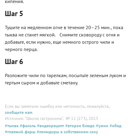
кипения.
Шаг 5
Тушите на медленном огне в течение 20–25 мин., пока
тыква не станет мягкой. Снимите сковороду с огня и
добавьте, если нужно, еще немного острого чили и
черного перца.
Шаг 6
Разложите чили по тарелкам, посыпьте зеленым луком и
тертым сыром и добавьте сметану.
Если вы заметили ошибку или неточность, пожалуйста,
сообщите нам
.
Источник: "Школа гастронома"
, № 11 (273), 2015
#тыква
#фасоль
#видеорецепт
#второе блюдо
#ужин
#обед
#говяжий фарш
#помидоры в собственном соку