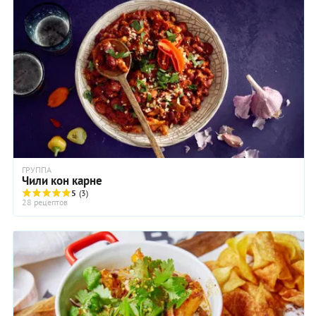
ГРУППА
Чили кон карне
5
(3)
28 рецептов