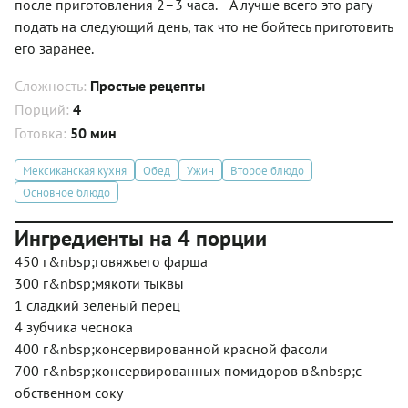
после приготовления 2–3 часа. А лучше всего это рагу
подать на следующий день, так что не бойтесь приготовить
его заранее.
Сложность:
Простые рецепты
Порций:
4
Готовка:
50 мин
Мексиканская кухня
Обед
Ужин
Второе блюдо
Основное блюдо
Ингредиенты на 4 порции
450 г&nbsp;говяжьего фарша
300 г&nbsp;мякоти тыквы
1 сладкий зеленый перец
4 зубчика чеснока
400 г&nbsp;консервированной красной фасоли
700 г&nbsp;консервированных помидоров в&nbsp;с
обственном соку