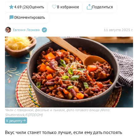
4.69 (26)
Оценить
В избранное
Поделиться
0
Комментировать
Евгения Леонова
11 августа 2025 г.
Чили с говядиной, фасолью и тыквой, фото готового блюда
(Фото:
Чи
Shutterstock/FOTODOM)
Sh
К рецепту
Вкус чили станет только лучше, если ему дать постоять