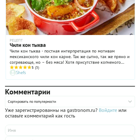
РЕЦЕПТ
Чили кон тыква
Чили кон тыква - постная интерпретация по мотивам
мексиканского чили кон карне. Так же сытно, так же пряно и
согревающе, но – без мяса! Хотя присутствие копченого
привкуса, который дает паприка, создает иллюзию, что мясо
5
(3)
Shefs
тут все-таки есть.
Комментарии
Сортировать по популярности
Уже зарегистрированны на gastronom.ru?
Войдите
или
оставьте комментарий как гость