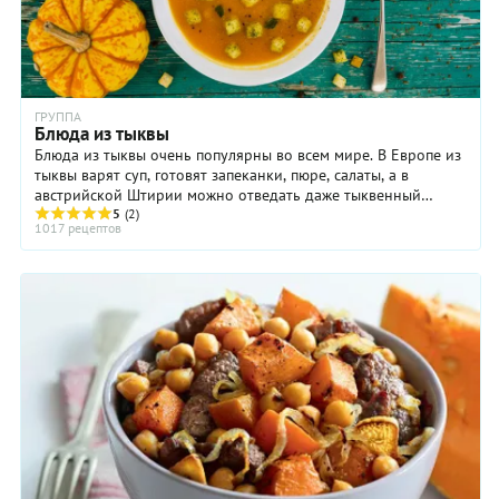
ГРУППА
Блюда из тыквы
Блюда из тыквы очень популярны во всем мире. В Европе из
тыквы варят суп, готовят запеканки, пюре, салаты, а в
австрийской Штирии можно отведать даже тыквенный
шнапс и тыквенный кофе. В Армении тыкву ...
5
(2)
1017 рецептов