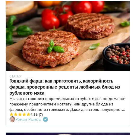
СТАТЬЯ
Говяжий фарш: как приготовить, калорийность
фарша, проверенные рецепты любимых блюд из
рубленого мяса
Мы часто говорим о премиальных отрубах мяса, но дома по-
прежнему предпочитаем котлеты или другие блюда из
фарша, особенно из говяжьего. Даже для столь популярного
нынче бургера нужен именно он. Учимся делать идеальный
4.86
(7)
Роман Рыжов
фарш.