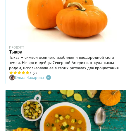
ПРОДУКТ
Тыква
Тыква – символ осеннего изобилия и плодородной силы
земли. Не зря индейцы Северной Америки, откуда тыква
родом, использовали ее в своих ритуалах для процветания и
изобилия. В китайской системе Фэн-шуй с помощью тыквы
5
(2)
Ольга Захарова
привлекают в дом достаток и благополучие. Так что тыква —
это больше чем суп, пирог или каша.