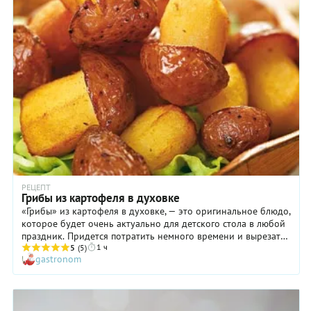
РЕЦЕПТ
Грибы из картофеля в духовке
«Грибы» из картофеля в духовке, — это оригинальное блюдо,
которое будет очень актуально для детского стола в любой
праздник. Придется потратить немного времени и вырезать
1 ч
«грибочки» из обычных картофельных клубней. Но ваши
5
(5)
gastronom
старания окупятся с лихвой, ведь выглядят они очень мило и
вызывают у детворы неподдельный восторг. Такой вариант
особенно актуален для родителей, которые не решаются
угощать малышей настоящими лесными грибами. А чтобы
продукты использовались максимально рационально, не