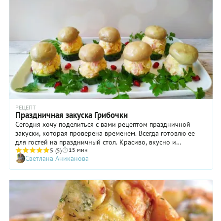
спешите выбрасывать обрезки картошки — их можно
добавить в бульон. Это и практично, и вкусно!
РЕЦЕПТ
Праздничная закуска Грибочки
Сегодня хочу поделиться с вами рецептом праздничной
закуски, которая проверена временем. Всегда готовлю ее
для гостей на праздничный стол. Красиво, вкусно и
15 мин
празднично!
5
(5)
Светлана Аниканова