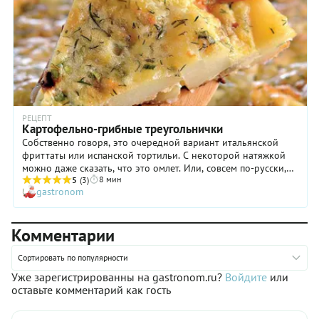
РЕЦЕПТ
Картофельно-грибные треугольнички
Собственно говоря, это очередной вариант итальянской
фриттаты или испанской тортильи. С некоторой натяжкой
можно даже сказать, что это омлет. Или, совсем по-русски,
8 мин
яичная запеканка, хоть и на сковородке. Впрочем, не важно,
5
(3)
gastronom
как оно называется: заливаете яйцами овощи или все, что
угодно, а потом обжариваете с обеих сторон до румяной
корочки. Это быстро, вкусно и красиво, а главное – не
Комментарии
стыдно подать даже на праздничный стол.
Сортировать по популярности
Уже зарегистрированны на gastronom.ru?
Войдите
или
оставьте комментарий как гость