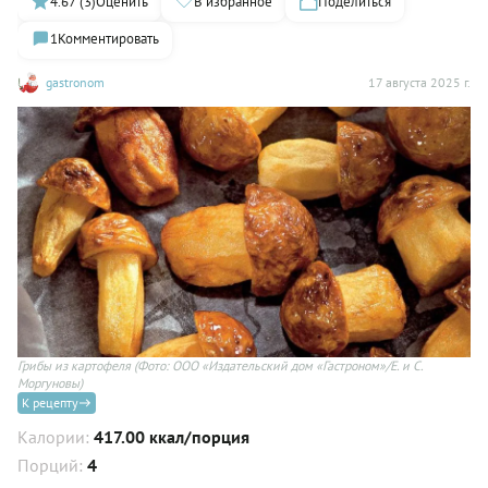
4.67 (3)
Оценить
В избранное
Поделиться
1
Комментировать
gastronom
17 августа 2025 г.
Грибы из картофеля
(Фото: ООО «Издательский дом «Гастроном»/Е. и С.
Моргуновы)
К рецепту
Калории:
417.00 ккал/порция
Порций:
4