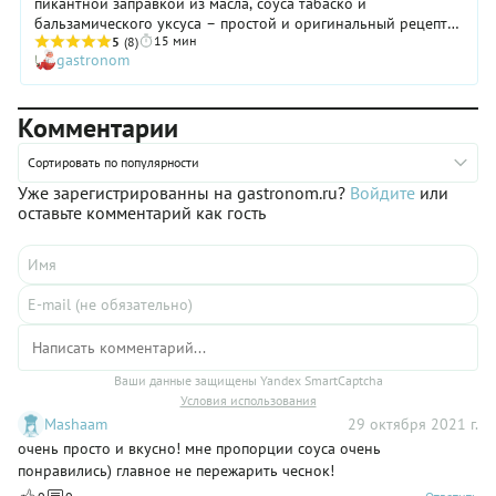
пикантной заправкой из масла, соуса табаско и
бальзамического уксуса – простой и оригинальный рецепт
15 мин
станет одним из ваших любимых к приходу гостей. А все
5
(8)
gastronom
потому, что на весь процесс у вас уйдет не больше, чем 15
минут. Быстро обжарьте гребешки, переложите на листья
зеленого салата и украсьте помидорами черри и кубиками
Комментарии
сыра. Осталось соединить компоненты заправки и, вуаля –
на вашем столе готовый салат! Подавайте с бокалом белого
игристого вина – это идеальное сочетание.
Сортировать по популярности
Уже зарегистрированны на gastronom.ru?
Войдите
или
оставьте комментарий как гость
Ваши данные защищены Yandex SmartCaptcha
Условия использования
Mashaam
29 октября 2021 г.
очень просто и вкусно! мне пропорции соуса очень
понравились) главное не пережарить чеснок!