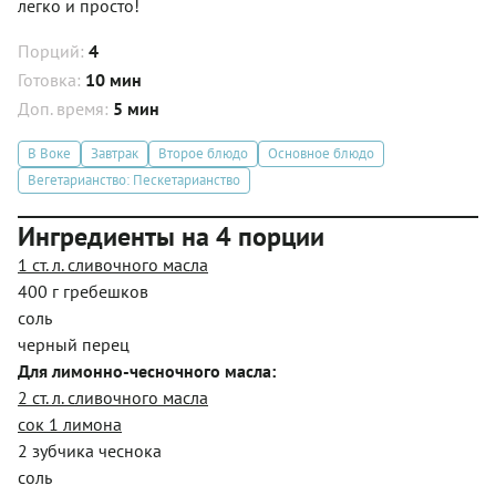
легко и просто!
Порций:
4
Готовка:
10 мин
Доп. время:
5 мин
В Воке
Завтрак
Второе блюдо
Основное блюдо
Вегетарианство: Пескетарианство
Ингредиенты на 4 порции
1 ст. л. сливочного масла
400 г гребешков
соль
черный перец
Для лимонно-чесночного масла:
2 ст. л. сливочного масла
сок 1 лимона
2 зубчика чеснока
соль