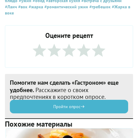
блюдо
#ужин
#обед
#авторская кухня
#Встреча с друзьями
#Ланч
#вок
#жарка
#романтический ужин
#гребешок
#Жарка в
воке
Оцените рецепт
Помогите нам сделать «Гастроном» еще
удобнее.
Расскажите о своих
предпочтениях в коротком опросе.
Пройти опрос
Похожие материалы