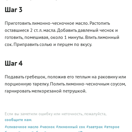
Шаг 3
Приготовить лимонно-чесночное масло. Растопить
оставшиеся 2 ст. л. масла. Добавить давленый чеснок и
готовить, помешивая, около 1 минуты. Влить лимонный
сок. Приправить солью и перцем по вкусу.
Шаг 4
Подавать гребешок, положив его теплым на раковину или
порционную тарелку. Полить лимонно-чесночным соусом,
гарнировать мелкорезаной петрушкой.
Если вы заметили ошибку или неточность, пожалуйста,
сообщите нам
.
#сливочное масло
#чеснок
#лимонный сок
#завтрак
#второе