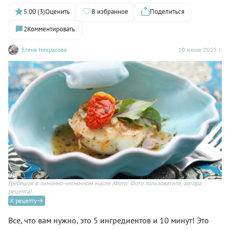
5.00 (3)
Оценить
В избранное
Поделиться
2
Комментировать
Елена Некрасова
10 июня 2025 г.
Гребешок в лимонно-чесночном масле
(Фото: Фото пользователя, автора
рецепта)
К рецепту
Все, что вам нужно, это 5 ингредиентов и 10 минут! Это