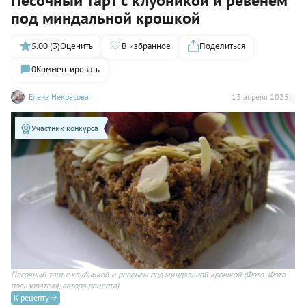
Песочный тарт с клубникой и ревенем
под миндальной крошкой
5.00 (3)
Оценить
В избранное
Поделиться
0
Комментировать
Елена Некрасова
13 апреля 2025 г.
Участник конкурса
Песочный тарт с клубникой и ревенем под миндальной крошкой
(Фото: Фото
пользователя, автора рецепта)
К рецепту