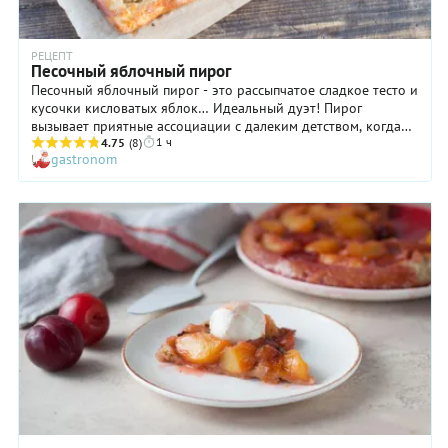
РЕЦЕПТ
Песочный яблочный пирог
Песочный яблочный пирог - это рассыпчатое сладкое тесто и
кусочки кисловатых яблок… Идеальный дуэт! Пирог
вызывает приятные ассоциации с далеким детством, когда
1 ч
вы были не исполнителем, а лишь зрителем на кухне мамы
4.75
(8)
gastronom
или бабушки. Вспомните все их завораживающе прекрасные
манипуляции с тестом и повторите (может быть, даже
сегодня!) следуя нашим подробным инструкциям. Маленькая
подсказка: для приготовления песочного яблочного пирога
выбирайте самый мелкий сахар, чтобы тесто приобрело
безупречно однородную консистенцию. По-домашнему
просто, по-домашнему вкусно!