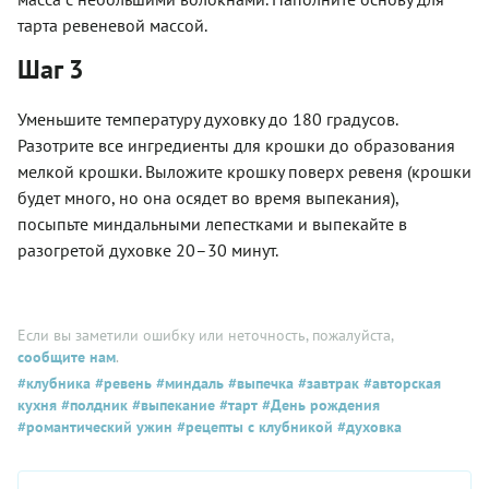
тарта ревеневой массой.
Шаг 3
Уменьшите температуру духовку до 180 градусов.
Разотрите все ингредиенты для крошки до образования
мелкой крошки. Выложите крошку поверх ревеня (крошки
будет много, но она осядет во время выпекания),
посыпьте миндальными лепестками и выпекайте в
разогретой духовке 20–30 минут.
Если вы заметили ошибку или неточность, пожалуйста,
сообщите нам
.
#клубника
#ревень
#миндаль
#выпечка
#завтрак
#авторская
кухня
#полдник
#выпекание
#тарт
#День рождения
#романтический ужин
#рецепты с клубникой
#духовка