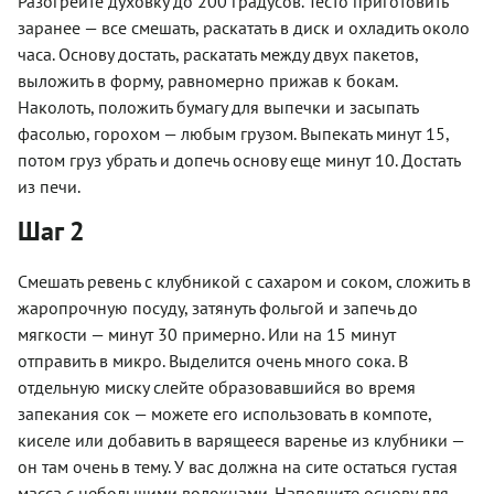
Разогрейте духовку до 200 градусов. Тесто приготовить
заранее — все смешать, раскатать в диск и охладить около
часа. Основу достать, раскатать между двух пакетов,
выложить в форму, равномерно прижав к бокам.
Наколоть, положить бумагу для выпечки и засыпать
фасолью, горохом — любым грузом. Выпекать минут 15,
потом груз убрать и допечь основу еще минут 10. Достать
из печи.
Шаг 2
Смешать ревень с клубникой с сахаром и соком, сложить в
жаропрочную посуду, затянуть фольгой и запечь до
мягкости — минут 30 примерно. Или на 15 минут
отправить в микро. Выделится очень много сока. В
отдельную миску слейте образовавшийся во время
запекания сок — можете его использовать в компоте,
киселе или добавить в варящееся варенье из клубники —
он там очень в тему. У вас должна на сите остаться густая
масса с небольшими волокнами. Наполните основу для