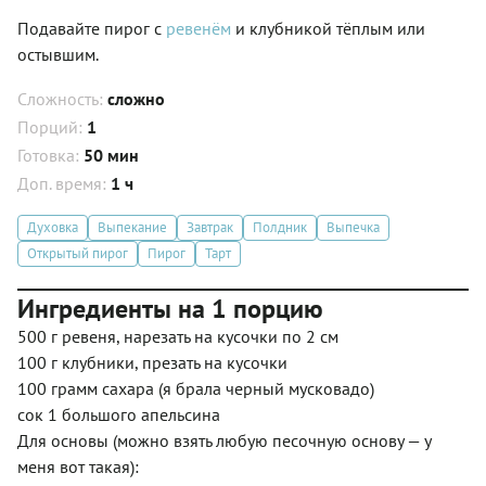
Подавайте пирог с
ревенём
и клубникой тёплым или
остывшим.
Сложность:
сложно
Порций:
1
Готовка:
50 мин
Доп. время:
1 ч
Духовка
Выпекание
Завтрак
Полдник
Выпечка
Открытый пирог
Пирог
Тарт
Ингредиенты на 1 порцию
500 г ревеня, нарезать на кусочки по 2 см
100 г клубники, презать на кусочки
100 грамм сахара (я брала черный мусковадо)
сок 1 большого апельсина
Для основы (можно взять любую песочную основу — у
меня вот такая):