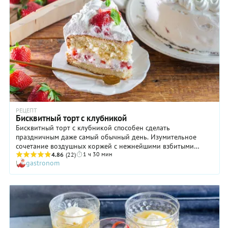
сбивались с ног, чтобы всем угодить. Одна из них поставила
в духовку начинку для яблочного пирога, позабыв
«упаковать» ее в тесто. Через несколько минут женщина
вспомнила об этом, но на переделку времени уже не было.
И тогда мадемуазель Татен просто накрыла начинку
лепешкой из теста, а потом подала, дополнив шариком
мороженого. Как ни странно, выпечка пришлась гостям по
вкусу! Пирог приобрел название «тарт татен», прославив
таким образом фамилию своей невольной создательницы.
РЕЦЕПТ
Бисквитный торт с клубникой
Бисквитный торт с клубникой способен сделать
праздничным даже самый обычный день. Изумительное
сочетание воздушных коржей с нежнейшими взбитыми
1 ч 30 мин
сливками и сочными ягодами заставляет забыть о делах и
4.86
(22)
gastronom
наслаждаться каждым кусочком десерта. Делайте это
медленно, растягивая удовольствие, и тогда процесс
дегустации превратится в настоящую медитацию. Готовить
бисквитный торт с клубникой не так уж и сложно, главное —
четко соблюдать все указания нашего рецепта. И помните,
что вкус десерта во многом зависит от качества ягод: чем
они свежее и ароматнее, тем более восхитительное