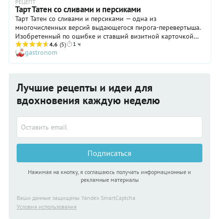
РЕЦЕПТ
Тарт Татен со сливами и персиками
Тарт Татен со сливами и персиками — одна из
многочисленных версий выдающегося пирога-перевертыша.
Изобретенный по ошибке и ставший визитной карточкой
1 ч
всех французских кондитерских, он традиционно готовился
4.6
(5)
gastronom
с карамелизованными яблоками, но спустя какое-то время
появились интерпретации — с грушами, нектаринами,
персиками и сливами. С любыми из перечисленных фруктов
выпечка получится сочной и ароматной, а вы
Лучшие рецепты и идеи для
гарантированно останетесь довольны полученным
результатом! К тому же мы подготовили для вас очень
вдохновения каждую неделю
подробный пошаговый рецепт!
Подписаться
Нажимая на кнопку, я соглашаюсь получать информационные и
рекламные материалы
Ваши данные защищены Yandex SmartCaptcha
Условия использования