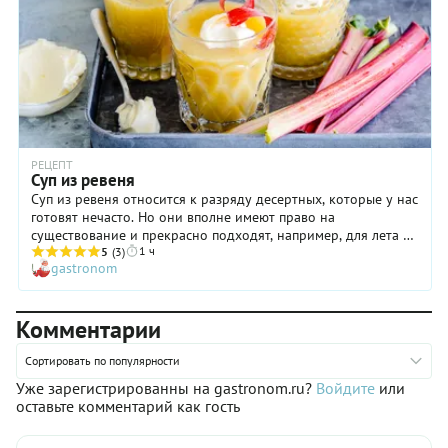
лакомство вы получите!
РЕЦЕПТ
Суп из ревеня
Суп из ревеня относится к разряду десертных, которые у нас
готовят нечасто. Но они вполне имеют право на
существование и прекрасно подходят, например, для лета —
1 ч
если их есть холодными, разумеется. Суп из ревеня, скорее
5
(3)
gastronom
всего, понравится детям, которые первое не очень любят в
принципе, а особенно в жару. Так вот, приготовьте это
блюдо по нашему рецепту и предложите маленьким
Комментарии
непоседам! Вкусный суп из ревеня не только принесет
пользу детскому организму, но и утолит голод, особенно
если в тарелку добавить сливки, а отдельно подать сухое
Сортировать по популярности
печенье типа галет.
Уже зарегистрированны на gastronom.ru?
Войдите
или
оставьте комментарий как гость