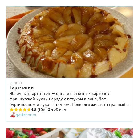
РЕЦЕПТ
Тарт-татен
Яблочный тарт татен — одна из визитных карточек
французской кухни наряду с петухом в вине, беф-
бургиньоном и луковым супом. Появился же этот странный,
2 ч 30 мин
перевернутый пирог на свет, как это часто бывает,
4.8
(10)
gastronom
совершенно случайно, на кухне семейного отеля, которым
управляли сестры Татен, в городке Ламот-Бёврон. Гостиница
был скромной, небольшой, поэтому женщины сами
обслуживали постояльцев и готовили им еду. Однажды в
отель заселилось очень много гостей, и сестры буквально