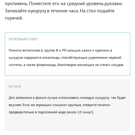
противень. Поместите его на средний уровень духовки.
Запекайте кукурузу в течение часа. На стол подайте
горячей.
ПОЛЕЗНЫЙ СОВЕТ
Помимо витаминов A, группы B и PP, кальция, калия и кремния, в
кукурузе содержатся алкалоиды, способствующие укреплению нервной
системы, а также флавоноиды, благотворно влияющие на стенки сосудов.
КСТАТИ
Для запекания в фольге лучше использовать молодую кукурузу: так будет
вкуснее. Если же зернышки слишком крупные, отварите початки
предварительно в подсоленной воде (около 10 минут).