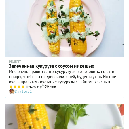
подрумянилась, за пять минут до готовности разверните
фольгу и включите верхний гриль.
РЕЦЕПТ
Запеченная кукуруза с соусом из кешью
Мне очень нравится, что кукурузу легко готовить, по сути
говоря, чтобы вы не добавили к ней, будет вкусно. Но мне
очень нравится сочетание кукурузы с лаймом, красным
50 мин
луком, чесноком и кинзой (к слову, последнюю из списка, я
4.25
(4)
Day1to21
добавляю практически везде).