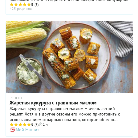
5
(5)
по всему миру. По питательности ...
425 рецептов
РЕЦЕПТ
Жареная кукуруза с травяным маслом
Жареная кукуруза с травяным маслом – очень летний
рецепт. Хотя и в другие сезоны его можно приготовить с
использованием отварных початков, которые обычно
1 ч
продают в вакууме, но особенно прекрасен он будет
5
(3)
Мой Магнит
именно летом. Молодые початки кукурузы можно даже не
варить заранее, а сразу обжарить. И, кстати, для жарки