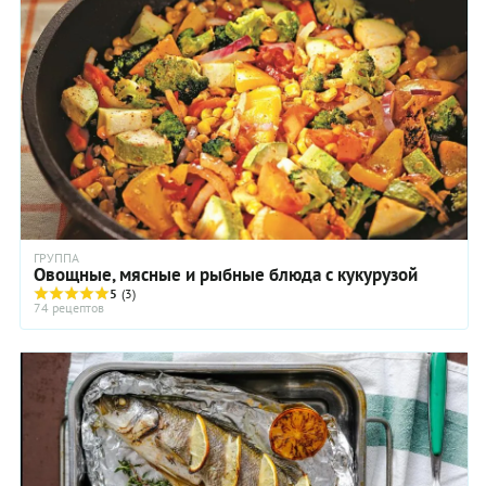
можно подать с отварным или жареным картофелем. А если
вы голосуете за более правильные сочетания, то приготовьте
на гарнир рагу из овощей или миску свежего зеленого
салата.
ГРУППА
Овощные, мясные и рыбные блюда с кукурузой
5
(3)
74 рецептов