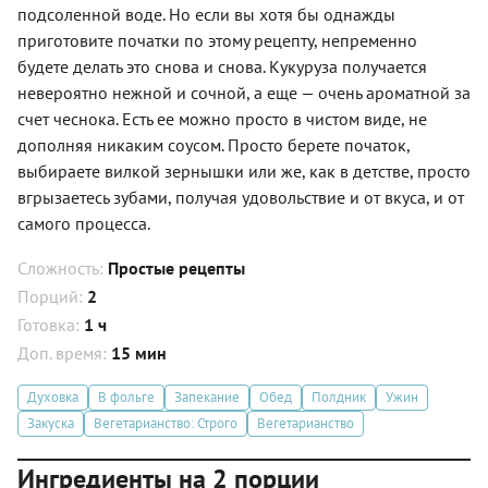
подсоленной воде. Но если вы хотя бы однажды
приготовите початки по этому рецепту, непременно
будете делать это снова и снова. Кукуруза получается
невероятно нежной и сочной, а еще — очень ароматной за
счет чеснока. Есть ее можно просто в чистом виде, не
дополняя никаким соусом. Просто берете початок,
выбираете вилкой зернышки или же, как в детстве, просто
вгрызаетесь зубами, получая удовольствие и от вкуса, и от
самого процесса.
Сложность:
Простые рецепты
Порций:
2
Готовка:
1 ч
Доп. время:
15 мин
Духовка
В фольге
Запекание
Обед
Полдник
Ужин
Закуска
Вегетарианство: Строго
Вегетарианство
Ингредиенты на 2 порции