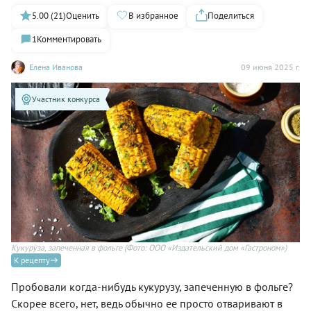
5.00 (21)
Оценить
В избранное
Поделиться
1
Комментировать
Елена Иванова
09 июня 2025 г.
Участник конкурса
Кукуруза, запеченная в фольге
(Фото: ООО «Издательский дом «Гастроном»)
К рецепту
Пробовали когда-нибудь кукурузу, запеченную в фольге?
Скорее всего, нет, ведь обычно ее просто отваривают в