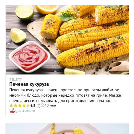
отлично подойдет гриль, не важно газовый или угольный. В
травяное масло добавьте любую зелень на ваш вкус, чеснок,
цедру цитрусовых или специи. Оно отлично переносит
хранение в холодильнике. Вы можете даже приготовить
несколько вариантов такого масла, завернуть в пергамент
или пищевую пленку и хранить их в морозилке до тех пор,
пока они не понадобятся. Использовать масло можно не
только для кукурузы, но и для любых других овощей, пасты,
несладких каш, стейков, бутербродов – практически
универсальная приправа!
РЕЦЕПТ
Печеная кукуруза
Печеная кукуруза — очень простое, но при этом любимое
многими блюдо, которые нередко готовят на гриле. Мы же
предлагаем использовать для приготовления початков
40 мин
духовку, которая подходит для такой цели ничуть не хуже.
4.5
(4)
gastronom
Ну а чтобы кукуруза получилась особенно вкусной и
ароматной, ее следует предварительно смазать
растопленным маслом с чесноком. После этого упакуйте
каждый початок в фольгу и отправьте в духовку буквально
на полчаса. Ну а если хотите, чтобы кукуруза сверху