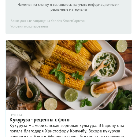
Нажимая на кнопку, я соглашаюсь получать информационные и
рекламные материалы
Ваши данные защищены Yandex SmartCaptcha
Условия использования
ГРУППА
Кукуруза - рецепты с фото
Кукуруза – американская зерновая культура. В Европу она
попала благодаря Христофору Колумбу. Вскоре кукуруза
появилась в Азии и Африке и очень быстро стала популярна