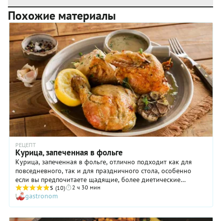
Похожие материалы
РЕЦЕПТ
Курица, запеченная в фольге
Курица, запеченная в фольге, отлично подходит как для
повседневного, так и для праздничного стола, особенно
если вы предпочитаете щадящие, более диетические
2 ч 30 мин
способы тепловой обработки продуктов. Благодаря
5
(10)
gastronom
приличному количеству чеснока (2 головки!) и лимону птица
приобретает головокружительный аромат, а мякоть ее
буквально тает во рту! На стол курицу, запеченную в фольге,