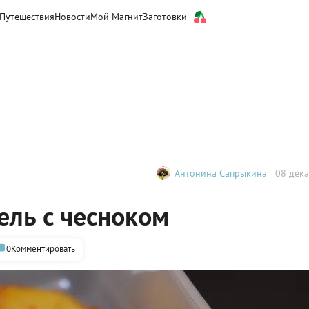
Путешествия
Новости
Мой Магнит
Заготовки
Антонина Сапрыкина
08 дека
ль с чесноком
0
Комментировать