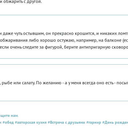
и обжарить с другой.
ли даже чуть остывшим, он прекрасно крошится, и никаких лом
о обжаривания либо хорошо остужаю, например, на балконе (ес
 если очень следите за фигурой, берите антипригарную сковоро
 рыбе или салату. По желанию - а у меня всегда оно есть - посы
бщите нам
.
н
#обед
#авторская кухня
#Встреча с друзьями
#гарнир
#День рожде