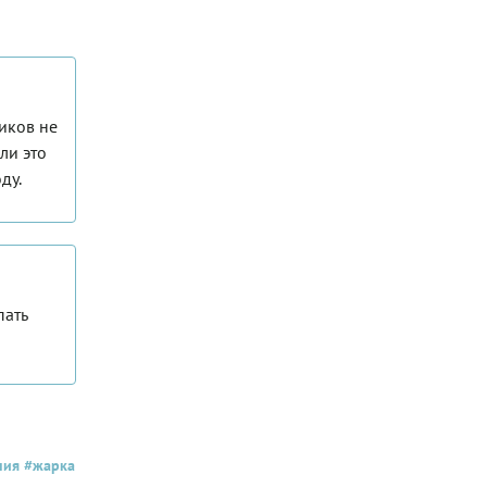
тиков не
ли это
ду.
пать
ния
#жарка