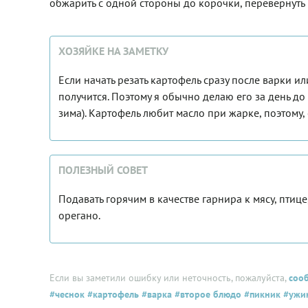
обжарить с одной стороны до корочки, перевернуть 
ХОЗЯЙКЕ НА ЗАМЕТКУ
Если начать резать картофель сразу после варки и
получится. Поэтому я обычно делаю его за день д
зима). Картофель любит масло при жарке, поэтому,
ПОЛЕЗНЫЙ СОВЕТ
Подавать горячим в качестве гарнира к мясу, птице,
орегано.
Если вы заметили ошибку или неточность, пожалуйста,
соо
#чеснок
#картофель
#варка
#второе блюдо
#пикник
#ужи