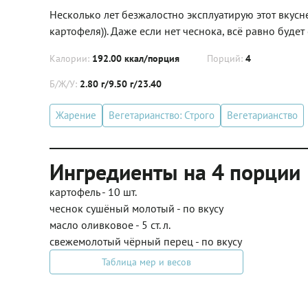
Несколько лет безжалостно эксплуатирую этот вкусне
картофеля)). Даже если нет чеснока, всё равно будет
Калории:
192.00 ккал/порция
Порций:
4
Б/Ж/У:
2.80 г/9.50 г/23.40
Жарение
Вегетарианство: Строго
Вегетарианство
Ингредиенты на 4 порции
картофель - 10 шт.
чеснок сушёный молотый - по вкусу
масло оливковое - 5 ст. л.
свежемолотый чёрный перец - по вкусу
Таблица мер и весов