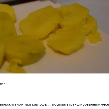
ами.
 выложить ломтики картофеля, посыпать гранулированным чес