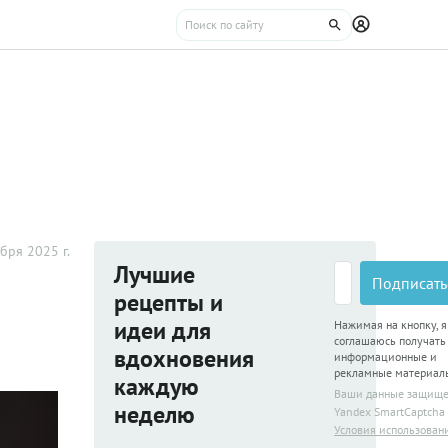
бря 2025 г.
Лучшие
Подписать
рецепты и
идеи для
Нажимая на кнопку, я
соглашаюсь получать
вдохновения
информационные и
рекламные материал
каждую
Ваши данные защищ
неделю
Yandex SmartCaptcha
Условия использован