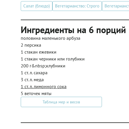
Салат (блюдо)
Вегетарианство: Строго
Вегетарианс
Ингредиенты на 6 порций
половина маленького арбуза
2 персика
1 стакан ежевики
1 стакан черники или голубики
200 г&nbsp;клубники
1 ст. л. сахара
3 ст. л. меда
1 ст. л. лимонного сока
5 веточек мяты
Таблица мер и весов