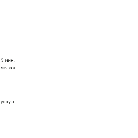
 5 мин.
з мелкое
рупную