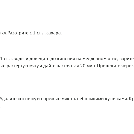
. Разотрите с 1 ст. л. сахара.
 ст. л. воды и доведите до кипения на медленном огне, варите
те растертую мяту и дайте настояться 20 мин. Процедите чере
Удалите косточку и нарежьте мякоть небольшими кусочками. К
.