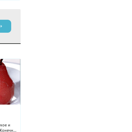
гкое и
 Конечно,