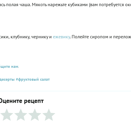
ась полая чаша. Мякоть нарежьте кубиками (вам потребуется о
ики, клубнику, чернику и
ежевику
. Полейте сиропом и перело
бщите нам
.
десерты
#фруктовый салат
Оцените рецепт