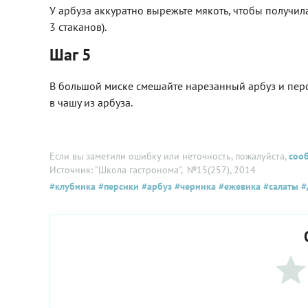
У арбуза аккуратно вырежьте мякоть, чтобы получил
3 стаканов).
Шаг 5
В большой миске смешайте нарезанный арбуз и перс
в чашу из арбуза.
Если вы заметили ошибку или неточность, пожалуйста,
соо
Источник: "Школа гастронома"
, №15(257), 2014
#клубника
#персики
#арбуз
#черника
#ежевика
#салаты
#