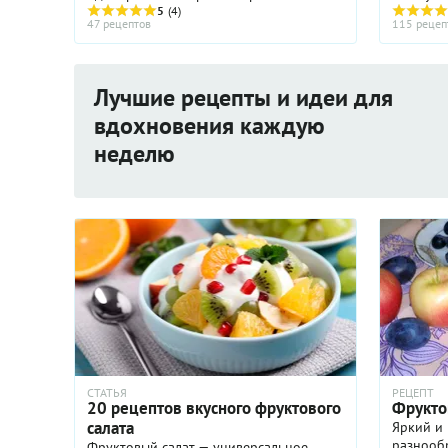
зелёные, жёлтые, красные - они
5
(4)
время го
47 рецептов
115 рецеп
поднимут настроение и станут
фруктами
украшением на вашем столе. Постные ...
спелые п
Лучшие рецепты и идеи для
вдохновения каждую
неделю
СТАТЬЯ
РЕЦЕПТ
20 рецептов вкусного фруктового
Фруктов
салата
Яркий и 
разнооб
Фруктовый салат — универсальное