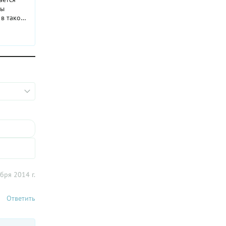
Мы
 в такой
женое?
шел
товый
новый
ый
верены,
но. Салат
овится.
я года,
 ягоды и
том он
у вас нет
домашний
ли
бря 2014 г.
Ответить