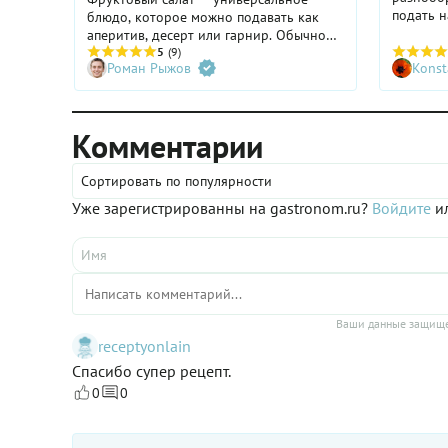
подать н
блюдо, которое можно подавать как
для себя
аперитив, десерт или гарнир. Обычно
качестве
его готовят из сезонных, не
5
(9)
Роман Рыжов
Konst
праздник
подвергавшихся заморозке фруктов и
взрослых
ягод, используя в качестве заправки
ароматные масла, сиропы, йогурты.
Расскажем, как приготовить вкусный
Комментарии
фруктовый салат, и поделимся
проверенными рецептами.
Сортировать по популярности
Уже зарегистрированны на gastronom.ru?
Войдите
ил
Ваши данные защище
receptyonlain
Спасибо супер рецепт.
0
0