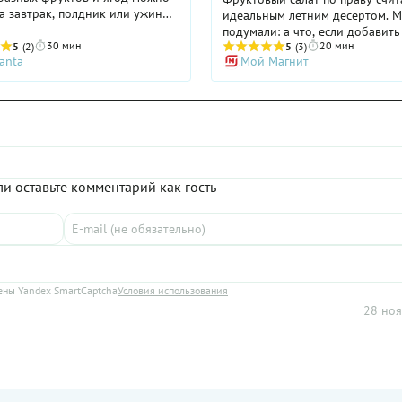
а завтрак, полдник или ужин
идеальным летним десертом. 
 любимой(го), а также в
подумали: а что, если добавить
 десерта и на детский
30 мин
20 мин
5
(2)
салат бисквит и любимое моро
5
(3)
anta
Мой Магнит
, и на праздничный стол для
Задумка воплотилась в этом рецепте. И
.
надо сказать, результат превзо
самые смелые ожидания. Фрук
салат с мороженым приобрел 
вкус и стал похож на изысканн
десерт ресторанного уровня. У
он понравится и вам, и вашим
домочадцам, а детям — особен
и оставьте комментарий как гость
с бисквитом легко и быстро гот
Его можно делать в любое врем
используя подходящие фрукты,
мороженое на свой вкус, но ле
особенно будет кстати. А если 
возможности испечь заранее 
бисквит, используйте готовые
ны Yandex SmartCaptcha
Условия использования
бисквитные коржи для торта и
28 ноя
простое бисквитное печенье.