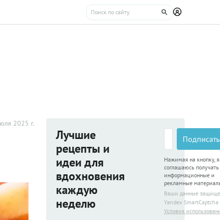
юля 2025 г.
Лучшие
Подписать
рецепты и
идеи для
Нажимая на кнопку, я
соглашаюсь получать
вдохновения
информационные и
рекламные материал
каждую
Ваши данные защищ
неделю
Yandex SmartCaptcha
Условия использован