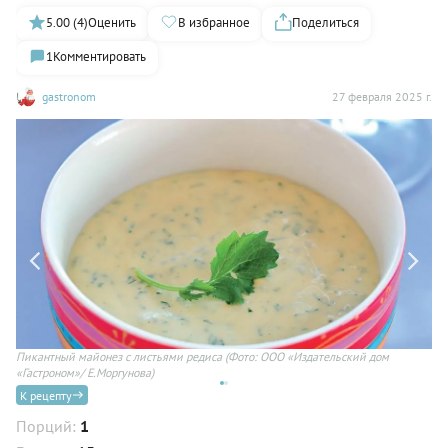
5.00 (4)
Оценить
В избранное
Поделиться
1
Комментировать
gastronom
27 февраля 2025 г.
Пикантный майонез с листьями редиса
(Фото: ООО «Издательский дом
«Гастроном»/ Е.Моргунова)
К рецепту
Порций:
1