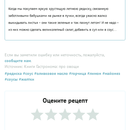
Когда мы покупаем яркую хрустящую летнюю редиску, связанную
заботливыми бабушками на рынке в пучки, всегда ужасно жалко
выкидывать листья – они такие зеленые и так пахнут летом! И не надо –
из них можно сделать великолепный салат, добавить в суп или в соус...
Если вы заметили ошибку или неточность, пожалуйста,
сообщите нам
.
Источник: Книги Гастронома: про овощи
#редиска
#соус
#оливковое масло
#горчица
#лимон
#майонез
#соусы
#желтки
Оцените рецепт