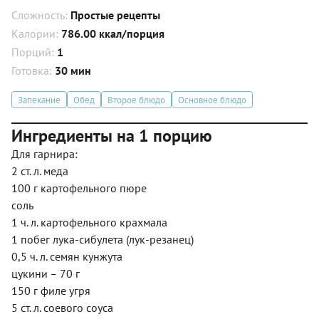
Сложность:
Простые рецепты
Калории:
786.00 ккал/порция
Порций:
1
Готовка:
30 мин
Запекание
Обед
Второе блюдо
Основное блюдо
Ингредиенты на 1 порцию
Для гарнира:
2 ст. л. меда
100 г картофельного пюре
соль
1 ч. л. картофельного крахмала
1 побег лука-сибулета (лук-резанец)
0,5 ч. л. семян кунжута
цукини – 70 г
150 г филе угря
5 ст. л. соевого соуса