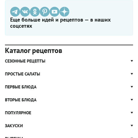
Еще больше идей и рецептов — в наших
соцсетях
Каталог рецептов
СЕЗОННЫЕ РЕЦЕПТЫ
Рецепты из капусты
ПРОСТЫЕ САЛАТЫ
Блюда с картошкой
Простые салаты
ПЕРВЫЕ БЛЮДА
Рецепты с грибами
Салат Оливье
Яблочные пироги
Щи
ВТОРЫЕ БЛЮДА
Салат Цезарь
Рецепты с клюквой
Борщ
Салат Нисуаз
Котлеты
ПОПУЛЯРНОЕ
Блюда из тыквы
Рассольник
Салат Мимоза
Плов
Гороховый суп
Пицца
ЗАКУСКИ
Крабовый салат
Пельмени
Суп солянка
Сырники
Вареники
Жюльен