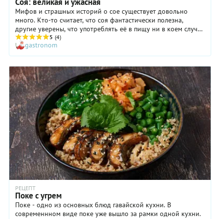
Соя: великая и ужасная
Мифов и страшных историй о сое существует довольно
много. Кто-то считает, что соя фантастически полезна,
другие уверены, что употреблять её в пищу ни в коем случае
нельзя. Кто же прав? C этим вопросом мы обратились к
5
(4)
gastronom
диетологу Елене Федосеевой.
РЕЦЕПТ
Поке с угрем
Поке - одно из основных блюд гавайской кухни. В
современнном виде поке уже вышло за рамки одной кухни.