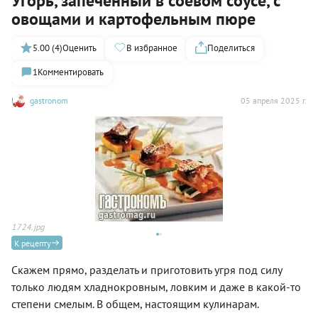
Угорь, запеченный в соевом соусе, с
овощами и картофельным пюре
5.00 (4)
Оценить
В избранное
Поделиться
1
Комментировать
gastronom
05 апреля 2025 г.
1724.jpg
17
К рецепту
Скажем прямо, разделать и приготовить угря под силу
только людям хладнокровным, ловким и даже в какой-то
степени смелым. В общем, настоящим кулинарам.