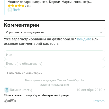
Многие повара, например, Кирилл Мартыненко, шеф
ресторана KREVETKA Seafood, готовят поке в азиатском
5
(3)
Shefs
стиле. Неизменными в этом блюде остаются рис, овощи,
рыба (как правило, сырая) или морепродукты. Поке с угрем
можно подать и как горячую закуску, и как основное блюдо.
Комментарии
Сортировать по популярности
Уже зарегистрированны на gastronom.ru?
Войдите
или
оставьте комментарий как гость
Ваши данные защищены Yandex SmartCaptcha
Условия использования
Татьяна (гость)
10 октября 2010 г.
Обязательно попробую. Интересный рецепт...
0
0
Ответить