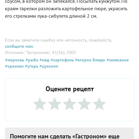
соусом, в котором он запекался. Посыпать кунжутом. По
краям тарелки разложить картофельное пюре, украсить
его стрелками лука-сибулета длиной 2 см.
Если вы заметили ошибку или неточность, пожалуйста,
сообщите нам
.
Источник: "Гастрономъ"
, #1(36), 2005
#морковь
#рыба
#мед
#картофель
#второе блюдо
#запекание
#крахмал
#угорь
#цуккини
Оцените рецепт
Помогите нам сделать «Гастроном» еще