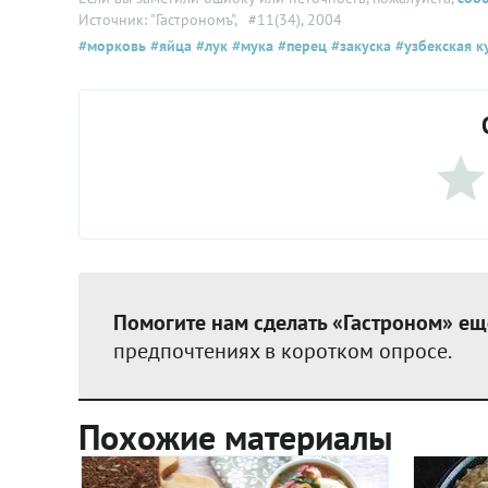
Источник: "Гастрономъ"
, #11(34), 2004
#морковь
#яйца
#лук
#мука
#перец
#закуска
#узбекская к
Помогите нам сделать «Гастроном» ещ
предпочтениях в коротком опросе.
Похожие материалы