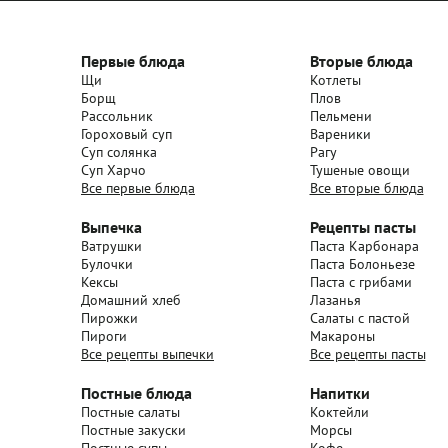
Первые блюда
Вторые блюда
Щи
Котлеты
Борщ
Плов
Рассольник
Пельмени
Гороховый суп
Вареники
Суп солянка
Рагу
Суп Харчо
Тушеные овощи
Все первые блюда
Все вторые блюда
Выпечка
Рецепты пасты
Ватрушки
Паста Карбонара
Булочки
Паста Болоньезе
Кексы
Паста с грибами
Домашний хлеб
Лазанья
Пирожки
Салаты с пастой
Пироги
Макароны
Все рецепты выпечки
Все рецепты пасты
Постные блюда
Напитки
Постные салаты
Коктейли
Постные закуски
Морсы
Постные супы
Кофе