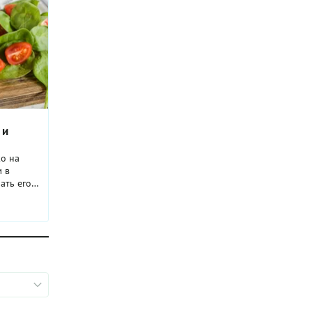
 и
ко на
м в
ать его
ко из
тся: с
не.
рулет в
шееся