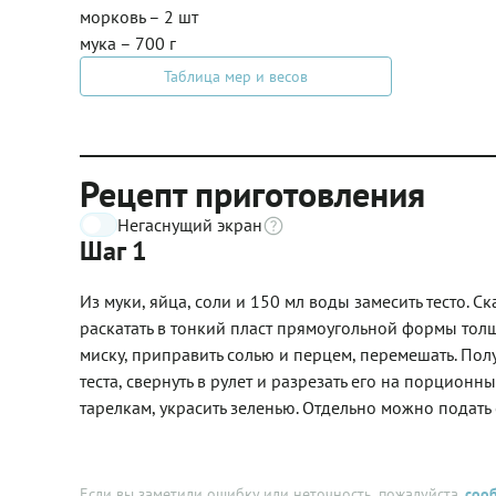
морковь – 2 шт
мука – 700 г
Таблица мер и весов
Рецепт приготовления
Негаснущий экран
Шаг 1
Из муки, яйца, соли и 150 мл воды замесить тесто. С
раскатать в тонкий пласт прямоугольной формы тол
миску, приправить солью и перцем, перемешать. П
теста, свернуть в рулет и разрезать его на порционн
тарелкам, украсить зеленью. Отдельно можно подать с
Если вы заметили ошибку или неточность, пожалуйста,
соо