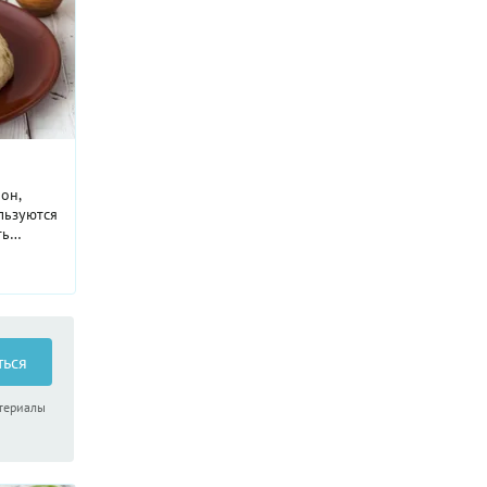
он,
ользуются
ть
ыглядит
о.
ться
атериалы