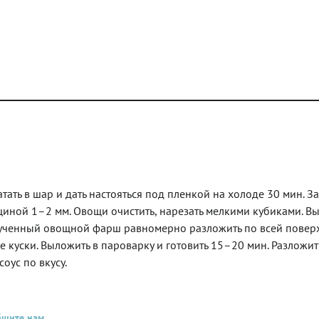
катать в шар и дать настояться под пленкой на холоде 30 мин. З
щиной 1–2 мм. Овощи очистить, нарезать мелкими кубиками. В
олученный овощной фарш равномерно разложить по всей повер
ые куски. Выложить в пароварку и готовить 15–20 мин. Разложит
оус по вкусу.
бщите нам
.