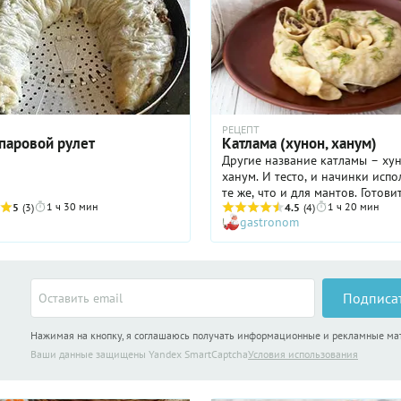
РЕЦЕПТ
 паровой рулет
Катлама (хунон, ханум)
Другие название катламы – хун
ханум. И тесто, и начинки исп
те же, что и для мантов. Готови
1 ч 30 мин
1 ч 20 мин
5
(3)
катламу на пару несложно, а в
4.5
(4)
gastronom
готовое блюдо весьма эффектн
Подписа
Нажимая на кнопку, я соглашаюсь получать информационные и рекламные м
Ваши данные защищены Yandex SmartCaptcha
Условия использования