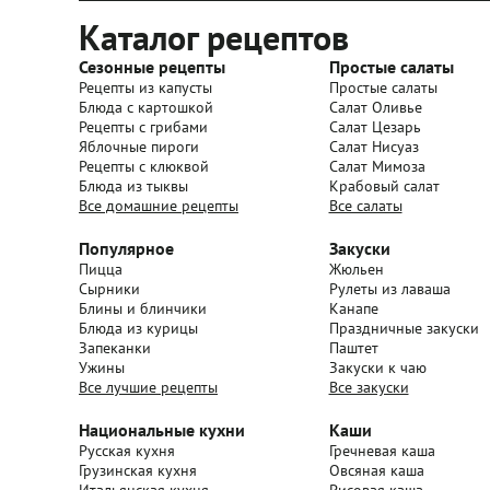
Каталог рецептов
Сезонные рецепты
Простые салаты
Рецепты из капусты
Простые салаты
Блюда с картошкой
Салат Оливье
Рецепты с грибами
Салат Цезарь
Яблочные пироги
Салат Нисуаз
Рецепты с клюквой
Салат Мимоза
Блюда из тыквы
Крабовый салат
Все домашние рецепты
Все салаты
Популярное
Закуски
Пицца
Жюльен
Сырники
Рулеты из лаваша
Блины и блинчики
Канапе
Блюда из курицы
Праздничные закуски
Запеканки
Паштет
Ужины
Закуски к чаю
Все лучшие рецепты
Все закуски
Национальные кухни
Каши
Русская кухня
Гречневая каша
Грузинская кухня
Овсяная каша
Итальянская кухня
Рисовая каша