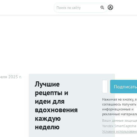
еля 2025 г.
Лучшие
Подписать
рецепты и
идеи для
Нажимая на кнопку, я
соглашаюсь получать
вдохновения
информационные и
рекламные материал
каждую
Ваши данные защищ
неделю
Yandex SmartCaptcha
Условия использован