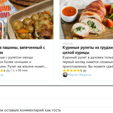
СТАТЬЯ
из пашины, запеченный с
Куриные рулеты из грудки
ми
целой курицы
ные с рулетом овощи
Куриный рулет в духовке толь
ся более сочными и
первый взгляд кажется сложны
ми. Рулет же вполне может
приготовлении. Вы можете сдел
1 ч 30 мин
и холодной закуской -
5
(3)
из целой птицы, а можете толь
5
(6)
на
Мария Федина
нный рулет нарезается тонкими
грудки. Готовьте, как вам нрави
ми.
сухофруктами или грибами, с
брусничным соусом или в беко
Запекайте домашний куриный 
духовке и добавляйте получив
блюдо в копилку новогодних и
праздничных рецептов.
и оставьте комментарий как гость