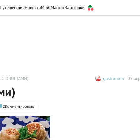
Путешествия
Новости
Мой Магнит
Заготовки
Т С ОВОЩАМИ)
gastronom
05 апр
ми)
2
Комментировать