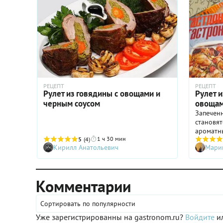
РЕЦЕПТ
РЕЦЕПТ
Рулет из говядины с овощами и
Рулет 
черным соусом
овоща
Запечен
становят
ароматны
1 ч 30 мин
5
(4)
служить 
Кирилл Анатольевич
Мари
охлажде
ломтика
Комментарии
Сортировать по популярности
Уже зарегистрированны на gastronom.ru?
Войдите
ил