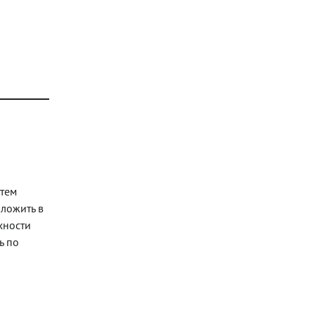
атем
ыложить в
хности
ь по