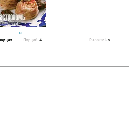
порция
Порций:
4
Готовка:
1 ч