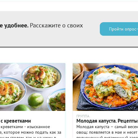
е удобнее.
Расскажите о своих
Пройти опрос
ГРУППА
 с креветками
Молодая капуста. Рецепты
 креветками - изысканное
Молодая капуста – самый весе
, которое можно подать как за
овощ: появляется в мае и несет
ным столом, так и на ужин в
полноценный витаминный заря