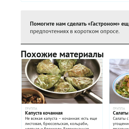
Помогите нам сделать «Гастроном» ещ
предпочтениях в коротком опросе.
Похожие материалы
ГРУППА
ГРУППА
Капуста кочанная
Салаты
Не всякая капуста – кочанная: есть еще
Салаты с
листовая, брюссельская, кольраби,
угощение
цветная и брокколи. Белокочанная
празднич