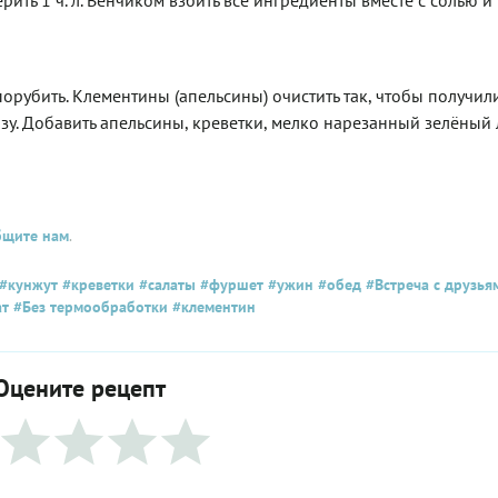
рить 1 ч. л. Венчиком взбить все ингредиенты вместе с солью и
порубить. Клементины (апельсины) очистить так, чтобы получил
нзу. Добавить апельсины, креветки, мелко нарезанный зелёный л
бщите нам
.
#кунжут
#креветки
#салаты
#фуршет
#ужин
#обед
#Встреча с друзья
ат
#Без термообработки
#клементин
Оцените рецепт