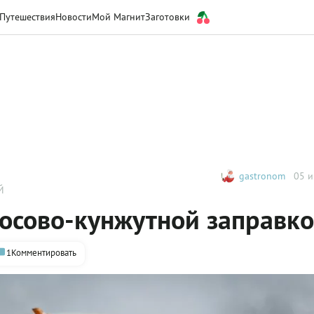
Путешествия
Новости
Мой Магнит
Заготовки
gastronom
05 и
Й
косово-кунжутной заправк
1
Комментировать