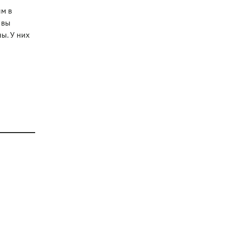
ым в
 вы
ы. У них