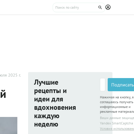
юля 2025 г.
Лучшие
Подписать
рецепты и
ой
идеи для
Нажимая на кнопку, я
соглашаюсь получать
вдохновения
информационные и
рекламные материал
каждую
Ваши данные защищ
неделю
Yandex SmartCaptcha
Условия использован