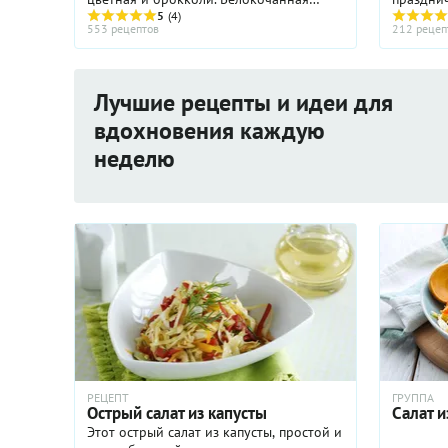
капуста есть в продаже круглый год, но
5
(4)
будний д
553 рецептов
212 рецеп
вид и вкус ее заметно меняется.
креветка
Молодая капуста – ...
всегда е
Лучшие рецепты и идеи для
вдохновения каждую
неделю
РЕЦЕПТ
ГРУППА
Острый салат из капусты
Салат 
Этот острый салат из капусты, простой и