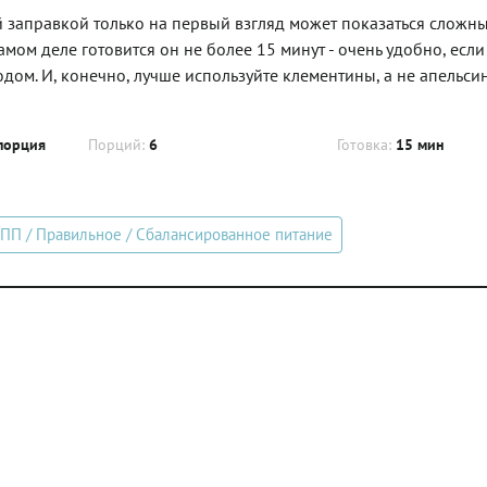
й заправкой только на первый взгляд может показаться сложн
мом деле готовится он не более 15 минут - очень удобно, если
дом. И, конечно, лучше используйте клементины, а не апельсин
порция
Порций:
6
Готовка:
15 мин
ПП / Правильное / Сбалансированное питание