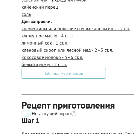
кайенский перец
соль
Для заправки:
клементины или большие сочные апельсины - 2 шт.
кунжутное масло - 4 ст. л.
лимонный сок - 1 ст. л.
кленовый сироп или лесной мед - 2–3 ст. л.
кокосовое молоко - 5–6 ст. л.
белый кунжут - 2 ст. л.
Таблица мер и весов
Рецепт приготовления
Негаснущий экран
Шаг 1