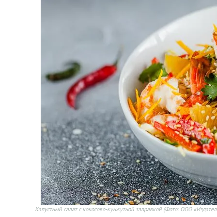
Капустный салат с кокосово-кунжутной заправкой
(Фото: ООО «Издател