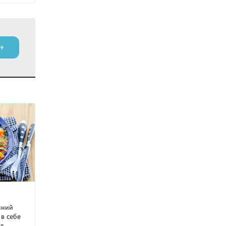
нний
 в себе
д.