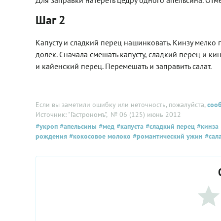
Для заправки натереть цедру одного апельсина. Отме
Шаг 2
Капусту и сладкий перец нашинковать. Кинзу мелко 
долек. Сначала смешать капусту, сладкий перец и ки
и кайенский перец. Перемешать и заправить салат.
Если вы заметили ошибку или неточность, пожалуйста,
соо
Источник: "Гастрономъ"
, № 06 (125) июнь 2012
#укроп
#апельсины
#мед
#капуста
#сладкий перец
#кинза
рождения
#кокосовое молоко
#романтический ужин
#сал