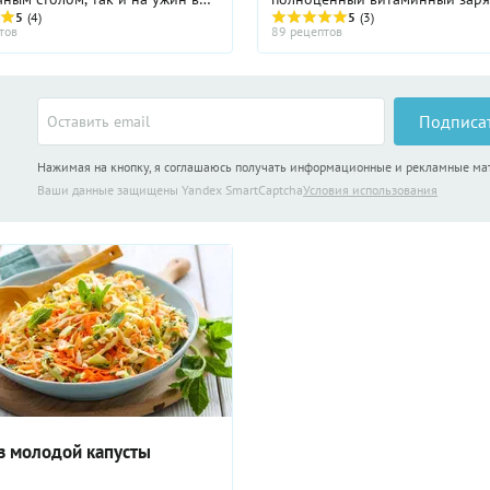
ень. Рецепты салатов с
5
(4)
Витамины С, А, В1 и В2, Р, К,
5
(3)
тов
89 рецептов
ми столь многообразны, что
никотиновая кислота, а так же
сть возможность ...
клетчатка и микроэлементы – вс
Подписа
Нажимая на кнопку, я соглашаюсь получать информационные и рекламные м
Ваши данные защищены Yandex SmartCaptcha
Условия использования
из молодой капусты