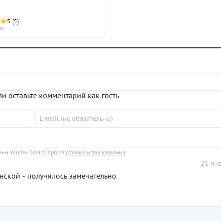
5
(5)
ов
и оставьте комментарий как гость
ны Yandex SmartCaptcha
Условия использования
21 янв
нской - получилось замечательно