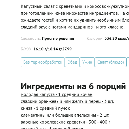
Капустный салат с креветками и кокосово-кунжутно
приготовлении- из-за множества ингредиентов. На са
ожидаете гостей и хотите их удивить необычным блю
сладкий вкус с нотами мандаринов - и это классно.
Сложность:
Простые рецепты
Калории:
336.20 ккал/
Б/Ж/У:
16.10 г/18.14 г/27.99
Без термообработки
Обед
Ужин
Салат (блюдо)
Ингредиенты на 6 порций
молодая капуста - 1 средний кочан
сладкий оранжевый или желтый перец - 3 шт.
кинза - 1 средний пучок
клементины или большие апельсины - 2 шт.
вареные королевские креветки - 300–400 г
зеленый лук - 1 средний пучок