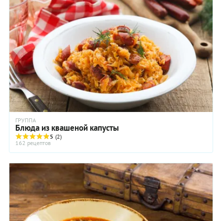
ГРУППА
Блюда из квашеной капусты
5
(2)
162 рецептов