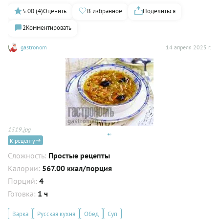
5.00 (4)
Оценить
В избранное
Поделиться
2
Комментировать
gastronom
14 апреля 2025 г.
1519.jpg
15
К рецепту
Сложность:
Простые рецепты
Калории:
567.00 ккал/порция
Порций:
4
Готовка:
1 ч
Варка
Русская кухня
Обед
Суп