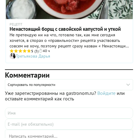
РЕЦЕПТ
Ненастоящий борщ с савойской капустой и уткой
Не претендую ни на что, готовлю так, как мне сегодня
хочется, в спорах о «правильности» рецепта участвовать
совсем не хочу, поэтому рецепт сразу назван « Ненастоящий
40 ч
борщ». Для бульона очень рекомендую использовать
5
(3)
Третьякова Дарья
именно утку и открыть для себя новый прекрасный вкус!
Комментарии
Сортировать по популярности
Уже зарегистрированны на gastronom.ru?
Войдите
или
оставьте комментарий как гость