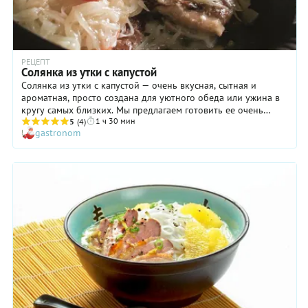
РЕЦЕПТ
Солянка из утки с капустой
Солянка из утки с капустой — очень вкусная, сытная и
ароматная, просто создана для уютного обеда или ужина в
кругу самых близких. Мы предлагаем готовить ее очень
1 ч 30 мин
основательно, вдумчиво, начиная с бульона из этой птицы.
5
(4)
gastronom
Идея хороша еще и тем, что в дело пойдет вся тушка! Ножки
и грудку мы обжарим отдельно, а из оставшейся части
сварим тот самый бульон. Успех блюда во многом зависит от
вкуса квашеной капусты, поэтому постарайтесь выбрать
самую лучшую. Ну а о том, как именно приготовить солянку
из утки, вы узнаете в нашем подробном рецепте.