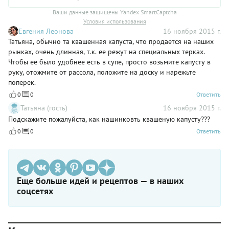
Ваши данные защищены Yandex SmartCaptcha
Условия использования
Евгения Леонова
16 ноября 2015 г.
Татьяна, обычно та квашенная капуста, что продается на наших
рынках, очень длинная, т.к. ее режут на специальных терках.
Чтобы ее было удобнее есть в супе, просто возьмите капусту в
руку, отожмите от рассола, положите на доску и нарежьте
поперек.
0
0
Ответить
Татьяна (гость)
16 ноября 2015 г.
Подскажите пожалуйста, как нашинковть квашеную капусту???
0
0
Ответить
Еще больше идей и рецептов — в наших
соцсетях