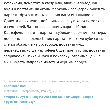
кусочками, поместить в кастрюлю, влить 1 л холодной
воды и поставить на огонь. Морковь и сельдерей очистить,
нарезать брусочками. Квашеную капусту нашинковать.
Довести до кипения, добавить квашеную капусту, морковь
и сельдерей. Дать вновь закипеть, варить 10 мин.
Картофель очистить, нарезать кубиками среднего размера,
добавить в кастрюлю. Шпик нарезать мелкими кубиками,
слегка обжарить на сковороде, добавить муку,
перемешать. Когда картофель будет почти готов, добавить
заправку из шпика и муки в похлебку. Готовить еще 2–3
мин. Подать, заправив молотым черным перцем.
Если вы заметили ошибку или неточность, пожалуйста,
сообщите нам
.
Источник: "Гастрономъ"
, #9(32), 2004
#морковь
#утка
#капуста
#картофель
#сельдерей
#варка
#русская кухня
#суп