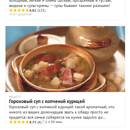
холодные, легкие и очень сытные, прозрачные и густые,
жидкие и супы-кремы — супы бывают такими разными!
4.82
(125)
3247 рецептов
РЕЦЕПТ
Гороховый суп с копченой курицей
Гороховый суп с копченой курицей такой ароматный, что
никого из ваших домочадцев звать к обеду просто не
придется: вся семья соберется на кухне задолго до
1 ч 50 мин
готовности блюда. Сало придает бульону ...
4.75
(4)