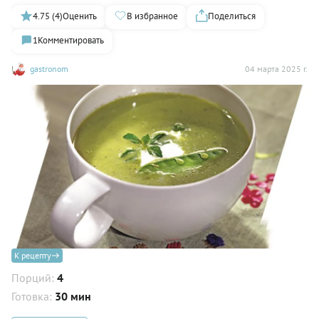
4.75 (4)
Оценить
В избранное
Поделиться
1
Комментировать
gastronom
04 марта 2025 г.
К рецепту
Порций:
4
Готовка:
30 мин