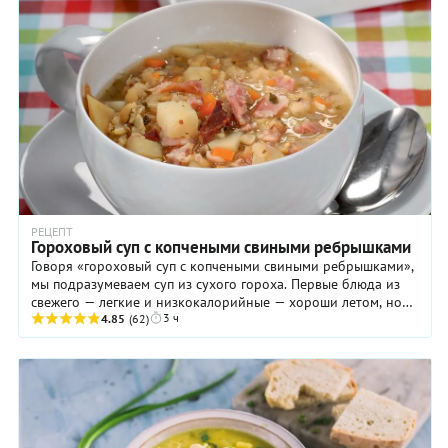
РЕЦЕПТ
Гороховый суп с копчеными свиными ребрышками
Говоря «гороховый суп с копчеными свиными ребрышками»,
мы подразумеваем суп из сухого гороха. Первые блюда из
свежего — легкие и низкокалорийные — хороши летом, но
3 ч
для холодного сезона решительно не ...
4.85
(62)