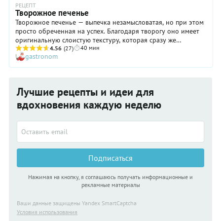
РЕЦЕПТ
Творожное печенье
Творожное печенье — выпечка незамысловатая, но при этом
просто обреченная на успех. Благодаря творогу оно имеет
оригинальную слоистую текстуру, которая сразу же
40 мин
добавляет блюду интриги. Прибавьте к этому изысканный
4.56
(27)
gastronom
аромат лимона и получите печенье, уместное как на
повседневном, так и праздничном столе. Кстати, если вы
хотите привлечь к готовке подрастающее поколение,
воспользуйтесь этим рецептом творожного печенья: он
Лучшие рецепты и идеи для
идеально подходит для начинающих. Только, пожалуйста, не
забудьте напомнить своему чаду о том, что работа с горячей
вдохновения каждую неделю
духовкой требует внимания и осторожности.
Подписаться
Нажимая на кнопку, я соглашаюсь получать информационные и
рекламные материалы
Ваши данные защищены Yandex SmartCaptcha
Условия использования