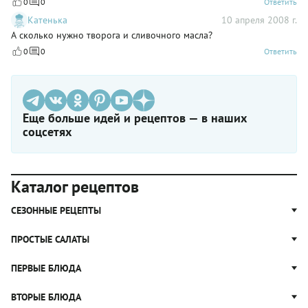
0
0
Ответить
Катенька
10 апреля 2008 г.
А сколько нужно творога и сливочного масла?
0
0
Ответить
Еще больше идей и рецептов — в наших
соцсетях
Каталог рецептов
СЕЗОННЫЕ РЕЦЕПТЫ
Рецепты из капусты
ПРОСТЫЕ САЛАТЫ
Блюда с картошкой
Простые салаты
ПЕРВЫЕ БЛЮДА
Рецепты с грибами
Салат Оливье
Яблочные пироги
Щи
ВТОРЫЕ БЛЮДА
Салат Цезарь