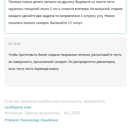
Печенье можно делать немного по-другому. Вырежьте из пласта теста
кружочки толщиной около 5 мм и сложите вчетверо. На выпуклой стороне
каждого сделайте два надреза по направлению к острому углу. Можно
посыпать мелким сахаром. Выпекайте 15 минут.
КСТАТИ
Чтобы приготовить более сладкое творожное печенье, раскатывайте тесто
на поверхности, присыпанной сахаром. Он распределится равномерно,
если тесто часто переворачивать.
Если вы заметили ошибку или неточность, пожалуйста,
сообщите нам
.
Источник: "Школа гастронома"
, #4, 2003
#творог
#шоколад
#выпечка