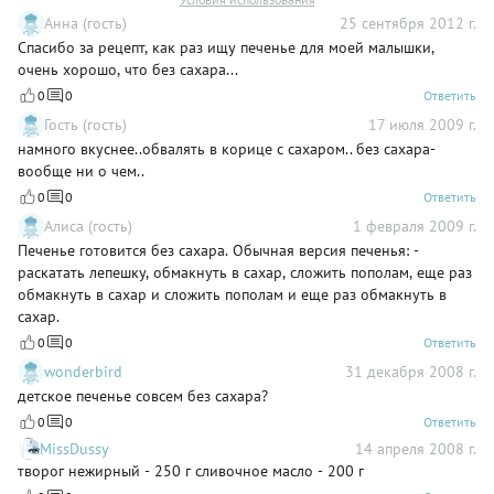
Анна (гость)
25 сентября 2012 г.
Спасибо за рецепт, как раз ищу печенье для моей малышки,
очень хорошо, что без сахара...
0
0
Ответить
Гость (гость)
17 июля 2009 г.
намного вкуснее..обвалять в корице с сахаром.. без сахара-
вообще ни о чем..
0
0
Ответить
Алиса (гость)
1 февраля 2009 г.
Печенье готовится без сахара. Обычная версия печенья: -
раскатать лепешку, обмакнуть в сахар, сложить пополам, еще раз
обмакнуть в сахар и сложить пополам и еще раз обмакнуть в
сахар.
0
0
Ответить
wonderbird
31 декабря 2008 г.
детское печенье совсем без сахара?
0
0
Ответить
MissDussy
14 апреля 2008 г.
творог нежирный - 250 г сливочное масло - 200 г