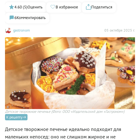
4.60 (5)
Оценить
В избранное
Поделиться
6
Комментировать
gastronom
05 октября 2025 г.
Детское творожное печенье
(Фото: ООО «Издательский дом «Гастроном»)
К рецепту
Детское творожное печенье идеально подходит для
маленьких непосед: оно не слишком жирное и не