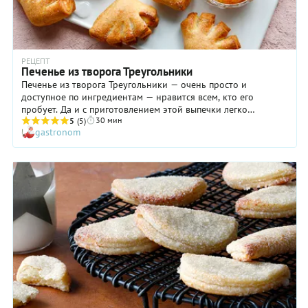
РЕЦЕПТ
Печенье из творога Треугольники
Печенье из творога Треугольники — очень просто и
доступное по ингредиентам — нравится всем, кто его
пробует. Да и с приготовлением этой выпечки легко
30 мин
справится даже начинающий кулинар! Зато в результате на
5
(5)
gastronom
чайном столе появится необыкновенно нежное, не слишком
сладкое печенье с изумительной слоеной текстурой,
благодаря которой оно просто тает во рту. В тесто мы
добавили капельку ванильного экстракта, но вы можете
заменить его ванильным сахаром или, например, молотой
корицей, кардамоном. Получится ничуть не хуже! Вкуснее
всего есть печенье треугольники с хорошим крепким чаем,
но кофеманы вполне могут дополнить такой выпечкой свой
любимый напиток.