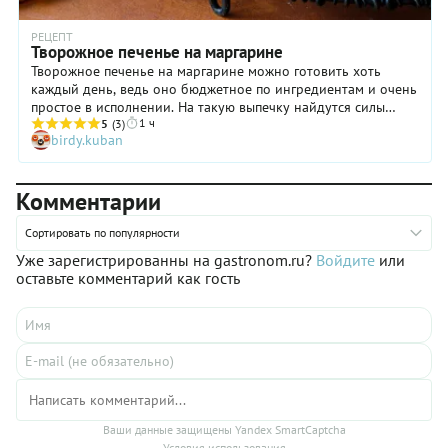
РЕЦЕПТ
Творожное печенье на маргарине
Творожное печенье на маргарине можно готовить хоть
каждый день, ведь оно бюджетное по ингредиентам и очень
простое в исполнении. На такую выпечку найдутся силы
1 ч
даже вечером в будни, если близкие вдруг попросят чего-
5
(3)
birdy.kuban
нибудь вкусненького к чаю. Вуаля — и на столе рассыпчатое
творожное печенье, которое просто тает во рту и… исчезает
с поистине космической скоростью! Конечно, его можно
Комментарии
готовить и на сливочном масле, но хороший маргарин тоже
отлично работает в тесте. Покупая этот продукт, обратите
внимание на его состав (чем короче, тем лучше), а также на
Сортировать по популярности
жирность: она должна составлять не менее 60%.
Уже зарегистрированны на gastronom.ru?
Войдите
или
оставьте комментарий как гость
Ваши данные защищены Yandex SmartCaptcha
Условия использования