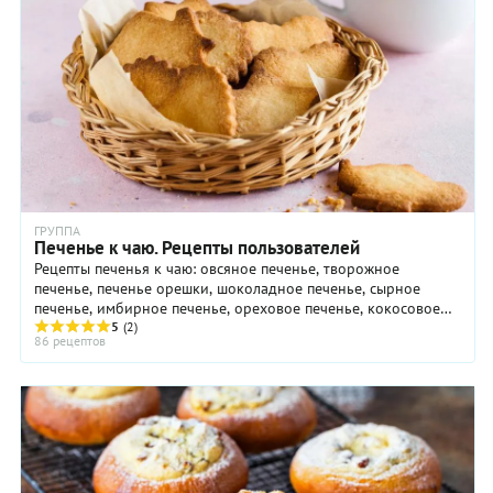
ГРУППА
Печенье к чаю. Рецепты пользователей
Рецепты печенья к чаю: овсяное печенье, творожное
печенье, печенье орешки, шоколадное печенье, сырное
печенье, имбирное печенье, ореховое печенье, кокосовое
печенье, потное печенье от ...
5
(2)
86 рецептов