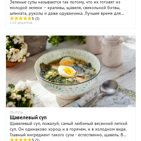
Зеленые супы называются так потому, что их готовят из
молодой зелени – крапивы, щавеля, свекольной ботвы,
шпината, руколы и даже одуванчика. Лучшее время для
зеленых супов – май и начало июня, когда в ...
5
(3)
110 рецептов
ГРУППА
Щавелевый суп
Щавелевый суп, пожалуй, самый любимый весенний легкий
суп. Он одинаково хорош и в горячем, и в холодном виде.
Главный ингредиент такого супа - естественно, щавель. В
щавелевых листьях содержится ...
5
(5)