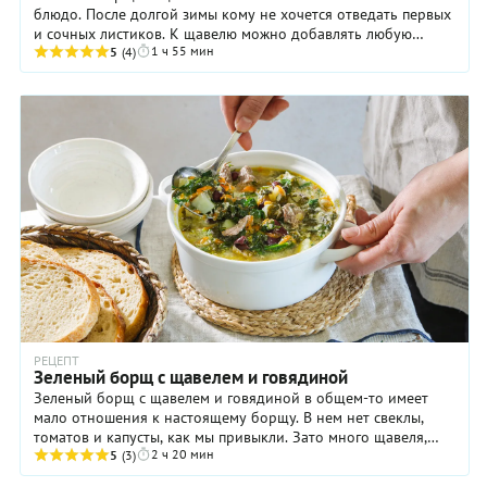
блюдо. После долгой зимы кому не хочется отведать первых
и сочных листиков. К щавелю можно добавлять любую
1 ч 55 мин
зелень, даже крапиву. В качестве основы для ...
5
(4)
РЕЦЕПТ
Зеленый борщ с щавелем и говядиной
Зеленый борщ с щавелем и говядиной в общем-то имеет
мало отношения к настоящему борщу. В нем нет свеклы,
томатов и капусты, как мы привыкли. Зато много щавеля,
2 ч 20 мин
который придает супу тот самый ...
5
(3)