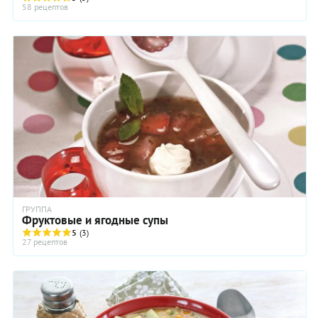
58 рецептов
ГРУППА
Фруктовые и ягодные супы
5
(3)
27 рецептов