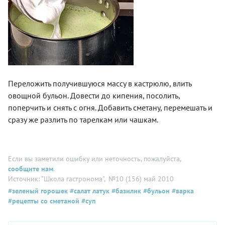
Переложить получившуюся массу в кастрюлю, влить
овощной бульон. Довести до кипения, посолить,
поперчить и снять с огня. Добавить сметану, перемешать и
сразу же разлить по тарелкам или чашкам.
Если вы заметили ошибку или неточность, пожалуйста,
сообщите нам
.
Источник: "Школа гастронома"
, №10 (156) май 2010
#зеленый горошек
#салат латук
#базилик
#бульон
#варка
#рецепты со сметаной
#суп