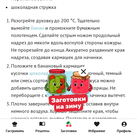
шоколадная стружка
Разогрейте духовку до 200 °C. Тщательно
вымойте
банан
и промокните бумажным
полотенцем. Сделайте острым ножом продольный
надрез до мякоти вдоль вогнутой стороны кожуры.
Не прорезайте до конца. Аккуратно раздвиньте края
надреза, создавая кармашек для начинки.
Положите в банановый кармашек
кусочки
шоколада
. Используйте молочный, т
е
мный
или смесь сортов. Для интересного вкуса можно
добавить щепотку морской соли или корицы. Не
переборщите с количеством, иначе начинка вытечет.
Плотно заверните банан в фольгу, оставив внутри
немного воздуха. Хорошо защипните края, чтобы
начинка осталась внутри. Поставьте в разогретую
духовку на средний уровень. Выпекайте 12
–
15
Гастрономъ
Рецепты
Заготовки
Избранное
Профиль
минут — кожура должна потемнеть, а мякоть стать