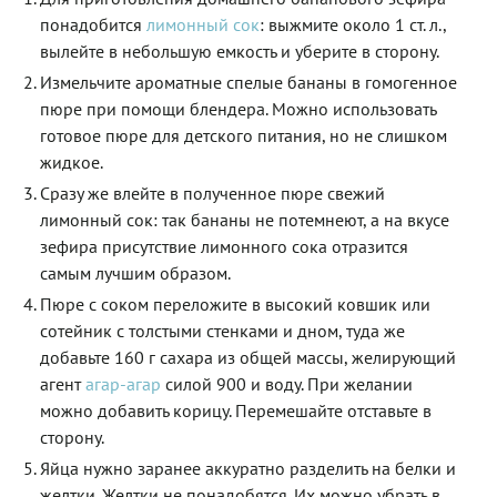
понадобится
лимонный сок
: выжмите около 1 ст. л.,
вылейте в небольшую емкость и уберите в сторону.
Измельчите ароматные спелые бананы в гомогенное
пюре при помощи блендера. Можно использовать
готовое пюре для детского питания, но не слишком
жидкое.
Сразу же влейте в полученное пюре свежий
лимонный сок: так бананы не потемнеют, а на вкусе
зефира присутствие лимонного сока отразится
самым лучшим образом.
Пюре с соком переложите в высокий ковшик или
сотейник с толстыми стенками и дном, туда же
добавьте 160 г сахара из общей массы, желирующий
агент
агар-агар
силой 900 и воду. При желании
можно добавить корицу. Перемешайте отставьте в
сторону.
Яйца нужно заранее аккуратно разделить на белки и
желтки. Желтки не понадобятся. Их можно убрать в