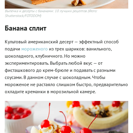
Выпечка и десерты с бананами: 10 лучших рецептов
(Фото:
Shutterstock/FOTODOM)
Банана сплит
Культовый американский десерт — эффектный способ
подачи
мороженого
из трех шариков: ванильного,
шоколадного, клубничного. Но можно
экспериментировать. Выбрать любой вкус — от
фисташкового до крем-брюле и подавать с разными
соусами. В
данном
случае с шоколадным. Чтобы
мороженое не растаяло слишком быстро, предварительно
охладите креманки в морозильной камере.