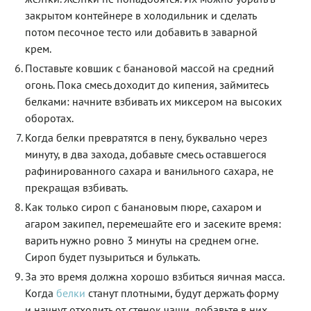
закрытом контейнере в холодильник и сделать
потом песочное тесто или добавить в заварной
крем.
Поставьте ковшик с банановой массой на средний
огонь. Пока смесь доходит до кипения, займитесь
белками: начните взбивать их миксером на высоких
оборотах.
Когда белки превратятся в пену, буквально через
минуту, в два захода, добавьте смесь оставшегося
рафинированного сахара и ванильного сахара, не
прекращая взбивать.
Как только сироп с банановым пюре, сахаром и
агаром закипел, перемешайте его и засеките время:
варить нужно ровно 3 минуты на среднем огне.
Сироп будет пузыриться и булькать.
За это время должна хорошо взбиться яичная масса.
Когда
белки
станут плотными, будут держать форму
и начнут отходить от стенок чаши, добавьте в них