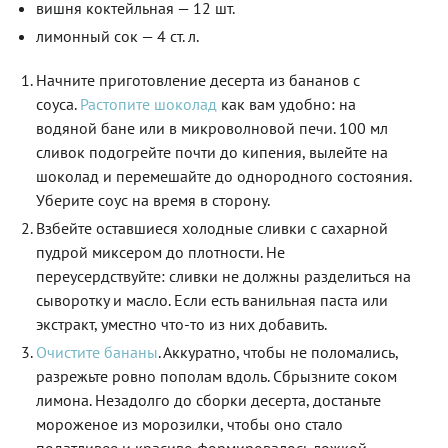
вишня коктейльная — 12 шт.
лимонный сок — 4 ст. л.
Начните приготовление десерта из бананов с
соуса.
Растопите шоколад
как вам удобно: на
водяной бане или в микроволновой печи. 100 мл
сливок подогрейте почти до кипения, вылейте на
шоколад и перемешайте до однородного состояния.
Уберите соус на время в сторону.
Взбейте оставшиеся холодные сливки с сахарной
пудрой миксером до плотности. Не
переусердствуйте: сливки не должны разделиться на
сыворотку и масло. Если есть ванильная паста или
экстракт, уместно что-то из них добавить.
Очистите бананы
. Аккуратно, чтобы не поломались,
разрежьте ровно пополам вдоль. Сбрызните соком
лимона. Незадолго до сборки десерта, достаньте
мороженое из морозилки, чтобы оно стало
податливее и красиво формировалось ложкой.