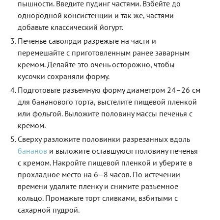
пышности. Введите пудинг частями. Взбейте до
однородной консистенции и так же, частями
добавьте классический йогурт.
Печенье савоярди разрежьте на части и
перемешайте с приготовленным ранее заварным
кремом. Делайте это очень осторожно, чтобы
кусочки сохраняли форму.
Подготовьте разъемную форму диаметром 24
–
26 см
для бананового торта, выстелите пищевой пленкой
или фольгой. Выложите половину массы печенья с
кремом.
Сверху разложите половинки разрезанных вдоль
бананов
и выложите оставшуюся половину печенья
с кремом. Накройте пищевой пленкой и уберите в
прохладное место на 6
–
8 часов. По истечении
времени удалите пленку и снимите разъемное
кольцо. Промажьте торт сливками, взбитыми с
сахарной пудрой.