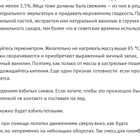
не менее 3,5%. Яйца тоже должны быть свежими — из них в рец
атурального эмульгатора и придавать мороженому гладкость. П
льной пастой, экстрактом или натуральной ванилью в стручке 
анильного сахара, тем более что в советские времена использ
йтесь термометром. Желательно не нагревать массу выше 85 ºC,
лтки сворачиваются и приобретают выраженный яичный запах,
ный ванилин. Поэтому, как только от массы в кастрюльке поше
не дожидайтесь кипения. Еще один признак готовности: если про
ется.
едением взбитых сливок. Если хотите, чтобы это произошло бы
енкой «в контакт» и поставьте на лед.
можно будет взбить теплыми.
 при помощи лопатки движениями сверху вниз, как будто
м, но непременно на небольших оборотах. Так смесь для плом