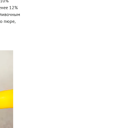
 10%
енее 12%
 сливочным
о пюре,