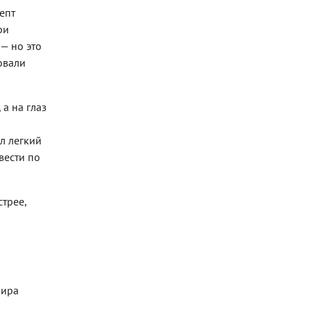
епт
ри
— но это
овали
 а на глаз
л легкий
вести по
стрее,
бира