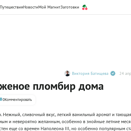
Путешествия
Новости
Мой Магнит
Заготовки
Виктория Батищева
24 апр
оженое пломбир дома
0
Комментировать
 Нежный, сливочный вкус, легкий ванильный аромат и тающая
аемым и невероятно желанным, особенно в знойные летние меся
ен еще со времен Наполеона III, но особенно популярным ста