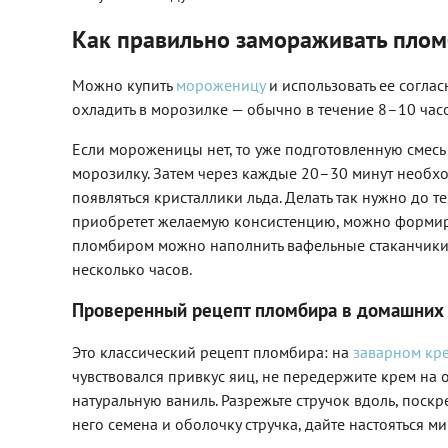
Как правильно замораживать пло
Можно купить
мороженицу
и использовать ее соглас
охладить в морозилке — обычно в течение 8–10 часо
Если мороженицы нет, то уже подготовленную смесь
морозилку. Затем через каждые 20–30 минут необход
появляться кристаллики льда. Делать так нужно до те
приобретет желаемую консистенцию, можно формиро
пломбиром можно наполнить вафельные стаканчики (
несколько часов.
Проверенный рецепт пломбира в домашних
Это классический рецепт пломбира: на
заварном кр
чувствовался привкус яиц, не передержите крем на 
натуральную ваниль. Разрежьте стручок вдоль, поск
него семена и оболочку стручка, дайте настояться м