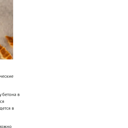
ические
 бетона в
ся
дется в
можно