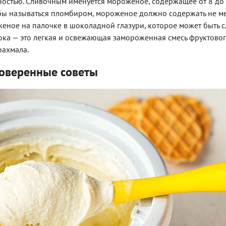
стью. Сливочным именуется мороженое, содержащее от 8 до
тобы называться пломбиром, мороженое должно содержать не м
оженое на палочке в шоколадной глазури, которое может быть
ока — это легкая и освежающая замороженная смесь фруктовог
рахмала.
роверенные советы