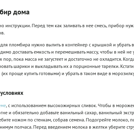
мбир дома
но инструкции. Перед тем как заливать в нее смесь, прибор ну
в.
 для пломбира нужно вылить в контейнер с крышкой и убрать в
имо доставать емкость и перемешивать массу, чтобы в ней не 
х пор, пока масса не загустеет и достаточно не охладится. Когд
вать шарики и выкладывать их а порционные тарелки. Кстати
их проще купить готовыми) и убрать в таком виде в морозилку
 условиях
еме
, с использованием высокожирных сливок. Чтобы в мороже
огне и обязательно добавьте ванильный сахар, ванильный экст
ребите ножом по стенкам, собрав семена. Подогрейте молоко, п
инимум полчаса. Перед введением молока в желтки уберите стр