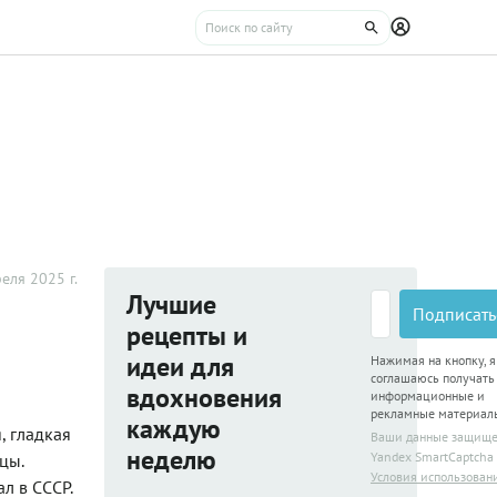
еля 2025 г.
Лучшие
Подписать
рецепты и
идеи для
Нажимая на кнопку, я
соглашаюсь получать
вдохновения
информационные и
рекламные материал
каждую
, гладкая
Ваши данные защищ
неделю
Yandex SmartCaptcha
цы.
Условия использован
л в СССР.