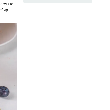
тому «то
омбир