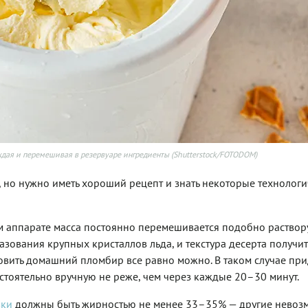
дая и перемешивая в резервуаре ингредиенты (Shutterstock/FOTODOM)
 но нужно иметь хороший рецепт и знать некоторые технолог
м аппарате масса постоянно перемешивается подобно раствору
зования крупных кристаллов льда, и текстура десерта получит
овить домашний пломбир все равно можно. В таком случае при
стоятельно вручную не реже, чем через каждые 20–30 минут.
вки
должны быть жирностью не менее 33–35% — другие невоз