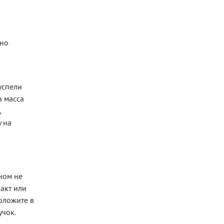
жно
успели
а масса
,
 на
ном не
ракт или
оложите в
учок.