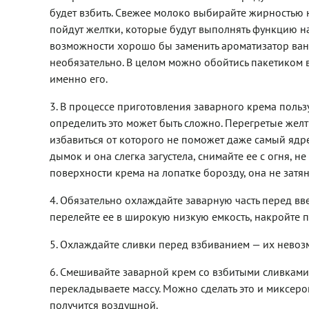
будет взбить. Свежее молоко выбирайте жирностью 
пойдут желтки, которые будут выполнять функцию н
возможности хорошо бы заменить ароматизатор вани
необязательно. В целом можно обойтись пакетиком в
именно его.
3. В процессе приготовления заварного крема пользу
определить это может быть сложно. Перегретые же
избавиться от которого не поможет даже самый ядре
дымок и она слегка загустела, снимайте ее с огня, 
поверхности крема на лопатке борозду, она не затян
4. Обязательно охлаждайте заварную часть перед вв
перелейте ее в широкую низкую емкость, накройте пл
5. Охлаждайте сливки перед взбиванием — их невоз
6. Смешивайте заварной крем со взбитыми сливками
перекладываете массу. Можно сделать это и миксеро
получится воздушной.