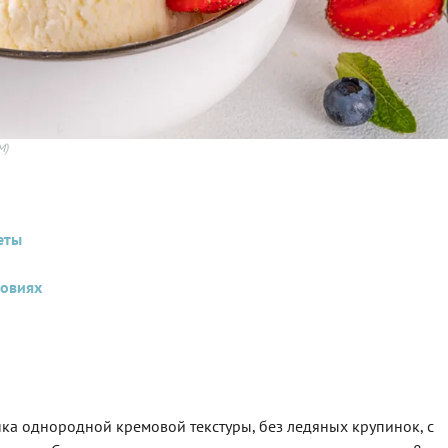
M)
еты
ловиях
нка однородной кремовой текстуры, без ледяных крупинок, с