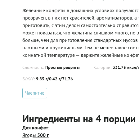
Желейные конфеты в домашних условиях получаются 
прозрачен, в них нет красителей, ароматизаторов, 
приготовить, с этим делом самостоятельно справитс
может показаться, что желатина слишком много, но 
больше, чем для приготовления стандартных муссов
плотными и пружинистыми. Тем не менее такое соот
комнатной температуре — держите желейные конфет
Сложность:
Простые рецепты
Калории:
331.75 ккал/
Б/Ж/У:
9.85 г/0.42 г/71.76
Чаепитие
Ингредиенты на 4 порции
Для конфет:
Ягоды
500 г