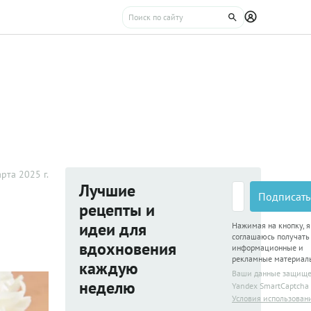
рта 2025 г.
Лучшие
Подписать
рецепты и
идеи для
Нажимая на кнопку, я
соглашаюсь получать
вдохновения
информационные и
рекламные материал
каждую
Ваши данные защищ
неделю
Yandex SmartCaptcha
Условия использован