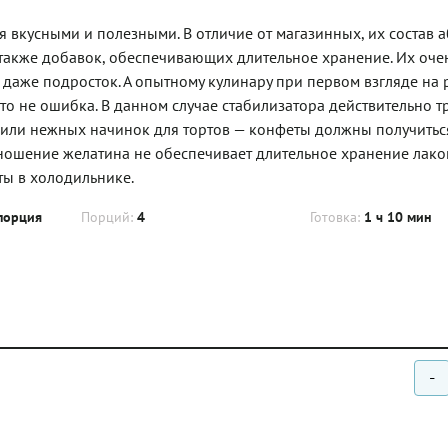
вкусными и полезными. В отличие от магазинных, их состав 
а также добавок, обеспечивающих длительное хранение. Их оче
я даже подросток. А опытному кулинару при первом взгляде на 
это не ошибка. В данном случае стабилизатора действительно т
 или нежных начинок для тортов — конфеты должны получитьс
ношение желатина не обеспечивает длительное хранение лако
ы в холодильнике.
порция
Порций:
4
Готовка:
1 ч 10 мин
-