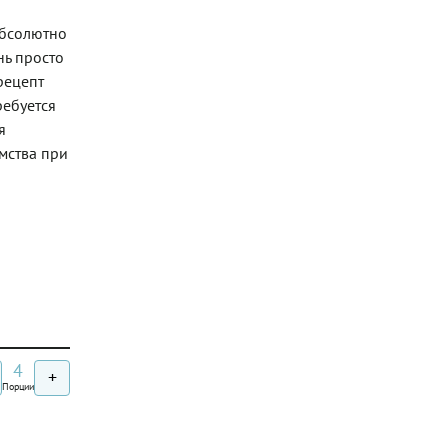
абсолютно
нь просто
рецепт
ребуется
я
мства при
4
+
Порции