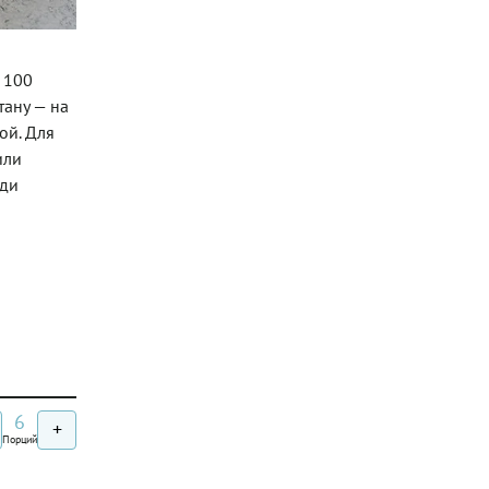
 100
тану — на
ой. Для
или
еди
6
+
Порций