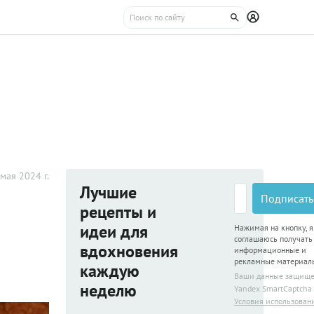
мая 2024 г.
Лучшие
Подписать
рецепты и
идеи для
Нажимая на кнопку, я
соглашаюсь получать
вдохновения
информационные и
рекламные материал
каждую
Ваши данные защищ
неделю
Yandex SmartCaptcha
Условия использован