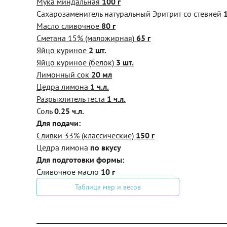
Мука миндальная
100 г
Сахарозаменитель натуральный Эритрит со стевией
Масло сливочное
80 г
Сметана 15% (маложирная)
65 г
Яйцо куриное
2 шт.
Яйцо куриное (белок)
3 шт.
Лимонный сок
20 мл
Цедра лимона
1 ч.л.
Разрыхлитель теста
1 ч.л.
Соль
0.25 ч.л.
Для подачи:
Сливки 33% (классические)
150 г
Цедра лимона
по вкусу
Для подготовки формы:
Сливочное масло
10 г
Таблица мер и весов