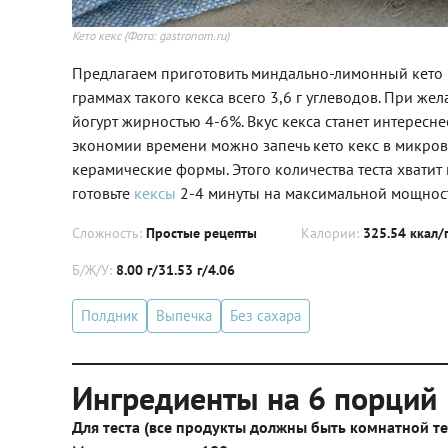
Кето кекс
(Фото: gastronom.ru)
Предлагаем приготовить миндально-лимонный кето 
граммах такого кекса всего 3,6 г углеводов. При же
йогурт жирностью 4-6%. Вкус кекса станет интересн
экономии времени можно запечь кето кекс в микров
керамические формы. Этого количества теста хватит
готовьте
кексы
2-4 минуты на максимальной мощнос
Сложность:
Простые рецепты
Калории:
325.54 ккал/
Б/Ж/У:
8.00 г/31.53 г/4.06
Полдник
Выпечка
Без сахара
Ингредиенты на 6 порций
Для теста (все продукты должны быть комнатной т